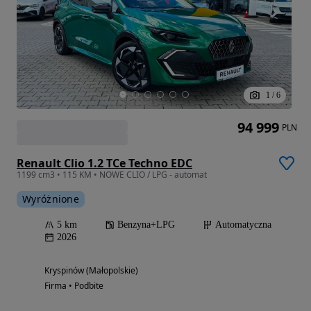
1
/
6
94 999
PLN
Renault Clio 1.2 TCe Techno EDC
1199 cm3 • 115 KM • NOWE CLIO / LPG - automat
Wyróżnione
5 km
Benzyna+LPG
Automatyczna
2026
Kryspinów (Małopolskie)
Firma • Podbite