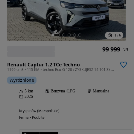
1
/
6
99 999
PLN
Renault Captur 1.2 TCe Techno
1199 cm3 • 115 KM • techno Eco-G 120 / ZYSKUJESZ 14 101 ZŁ Z FINANSOWANIEM!
Wyróżnione
5 km
Benzyna+LPG
Manualna
2026
Kryspinów (Małopolskie)
Firma • Podbite