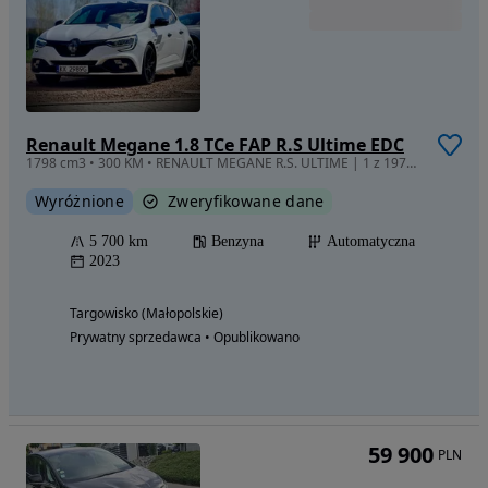
Renault Megane 1.8 TCe FAP R.S Ultime EDC
1798 cm3 • 300 KM • RENAULT MEGANE R.S. ULTIME | 1 z 1976 | Limitowana Edycja | 5700 km |
Wyróżnione
Zweryfikowane dane
5 700 km
Benzyna
Automatyczna
2023
Targowisko (Małopolskie)
Prywatny sprzedawca • Opublikowano
59 900
PLN