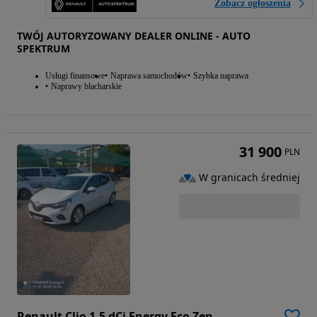
Zobacz ogłoszenia
TWÓJ AUTORYZOWANY DEALER ONLINE - AUTO
SPEKTRUM
Usługi finansowe
Naprawa samochodów
Szybka naprawa
Naprawy blacharskie
31 900
PLN
W granicach średniej
Renault Clio 1.5 dCi Energy Eco Zen