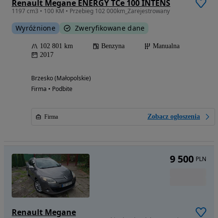
Renault Megane ENERGY TCe 100 INTENS
1197 cm3 • 100 KM • Przebieg 102 000km_Zarejestrowany
Wyróżnione
Zweryfikowane dane
102 801 km
Benzyna
Manualna
2017
Brzesko (Małopolskie)
Firma • Podbite
Zobacz ogłoszenia
Firma
9 500
PLN
Renault Megane