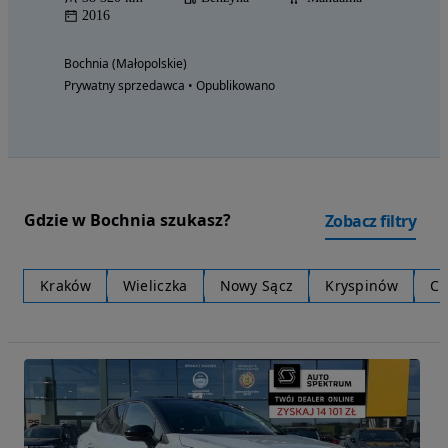
2016
Bochnia (Małopolskie)
Prywatny sprzedawca • Opublikowano
Gdzie w Bochnia szukasz?
Zobacz filtry
Kraków
Wieliczka
Nowy Sącz
Kryspinów
Ch