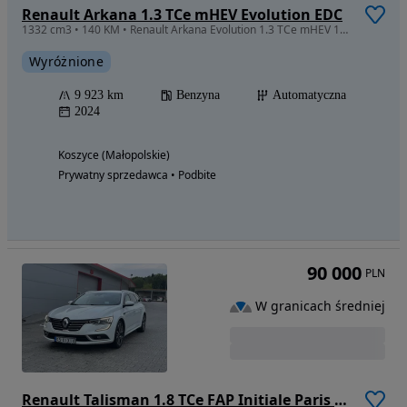
Renault Arkana 1.3 TCe mHEV Evolution EDC
1332 cm3 • 140 KM • Renault Arkana Evolution 1.3 TCe mHEV 140 KM EDC FV23%
Wyróżnione
9 923 km
Benzyna
Automatyczna
2024
Koszyce (Małopolskie)
Prywatny sprzedawca • Podbite
90 000
PLN
W granicach średniej
Renault Talisman 1.8 TCe FAP Initiale Paris EDC