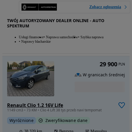
Zobacz ogłoszenia
TWÓJ AUTORYZOWANY DEALER ONLINE - AUTO
SPEKTRUM
Usługi finansowe
Naprawa samochodów
Szybka naprawa
Naprawy blacharskie
29 900
PLN
W granicach średniej
Renault Clio 1.2 16V Life
1149 cm3 • 73 KM • Clio 4 Lift 38 tys przeb navi tempomat
Wyróżnione
Zweryfikowane dane
38 320 km
Benzyna
Manualna