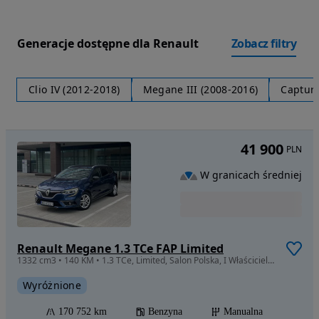
Generacje dostępne dla Renault
Zobacz filtry
Clio IV (2012-2018)
Megane III (2008-2016)
Captur 
41 900
PLN
W granicach średniej
Renault Megane 1.3 TCe FAP Limited
1332 cm3 • 140 KM • 1.3 TCe, Limited, Salon Polska, I Właściciel, FV23%, Gwarancja
Wyróżnione
170 752 km
Benzyna
Manualna