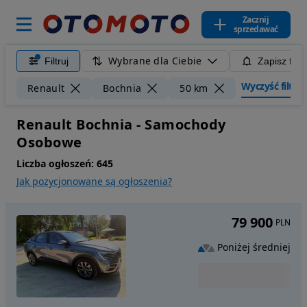
Zacznij
sprzedawać
Wybrane dla Ciebie
Filtruj
Zapisz filt
Wyczyść filtry
Renault
Bochnia
50 km
Renault Bochnia - Samochody
Osobowe
Liczba ogłoszeń:
645
Jak pozycjonowane są ogłoszenia?
79 900
PLN
Poniżej średniej