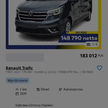
1
/
6
183 012
PLN
Renault Trafic
1997 cm3 • 170 KM • Combi L2 2.0 dci 170KM AT9 9os. | OD RĘKI
Wyróżnione
1 km
Diesel
Automatyczna
2026
Dąbrowa Górnicza (Śląskie)