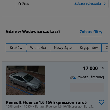
Zobacz ogłoszenia
Firma
Gdzie w Wadowice szukasz?
Zobacz filtry
Kraków
Wieliczka
Nowy Sącz
Kryspinów
Ch
17 000
PLN
Powyżej średniej
Renault Fluence 1.6 16V Expression Euro5
1598 cm3 • 110 KM • Renault Fluence 1.6 16V Expression Euro5 110 KM - pierwszy właściciel