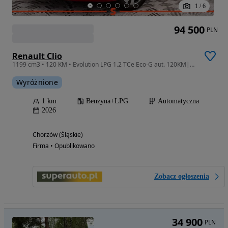
1
/
6
94 500
PLN
Renault Clio
1199 cm3 • 120 KM • Evolution LPG 1.2 TCe Eco-G aut. 120KM|Kamera cofania
Wyróżnione
1 km
Benzyna+LPG
Automatyczna
2026
Chorzów (Śląskie)
Firma • Opublikowano
Zobacz ogłoszenia
34 900
PLN