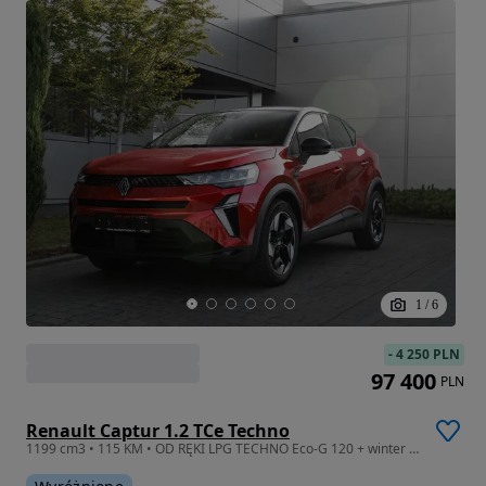
1
/
6
-
4 250 PLN
97 400
PLN
Renault Captur 1.2 TCe Techno
1199 cm3 • 115 KM • OD RĘKI LPG TECHNO Eco-G 120 + winter (podgrzewane kierownica fotele)