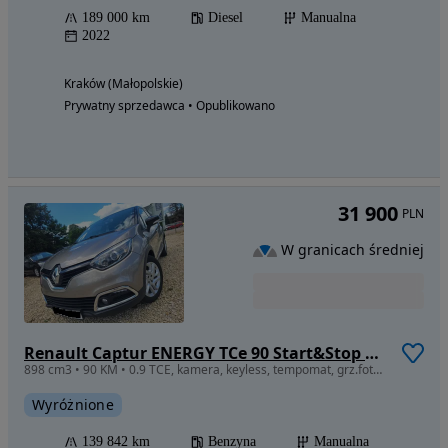
189 000 km
Diesel
Manualna
2022
Kraków (Małopolskie)
Prywatny sprzedawca • Opublikowano
31 900
PLN
W granicach średniej
Renault Captur ENERGY TCe 90 Start&Stop Luxe
898 cm3 • 90 KM • 0.9 TCE, kamera, keyless, tempomat, grz.fotele R-link,czytanie znaków
Wyróżnione
139 842 km
Benzyna
Manualna