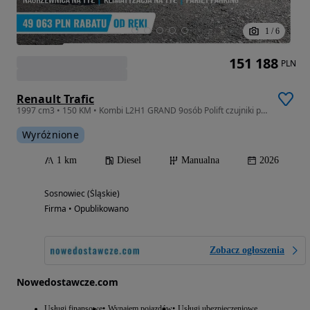
1
/
6
151 188
PLN
Renault Trafic
1997 cm3 • 150 KM • Kombi L2H1 GRAND 9osób Polift czujniki przód/bok/tył
Wyróżnione
1 km
Diesel
Manualna
2026
Sosnowiec (Śląskie)
Firma • Opublikowano
Zobacz ogłoszenia
Nowedostawcze.com
Usługi finansowe
Wynajem pojazdów
Usługi ubezpieczeniowe