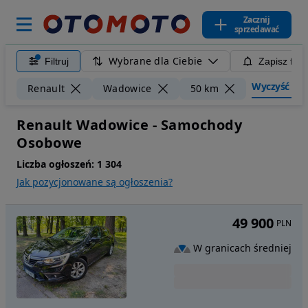
Zacznij
sprzedawać
Wybrane dla Ciebie
Filtruj
Zapisz filt
Wyczyść filtr
Renault
Wadowice
50 km
Renault Wadowice - Samochody
Osobowe
Liczba ogłoszeń:
1 304
Jak pozycjonowane są ogłoszenia?
49 900
PLN
W granicach średniej