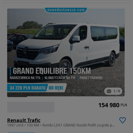
1
/
6
154 980
PLN
Renault Trafic
1997 cm3 • 150 KM • Kombi L2H1 GRAND 9osób Polift czujniki przód/bok/tył