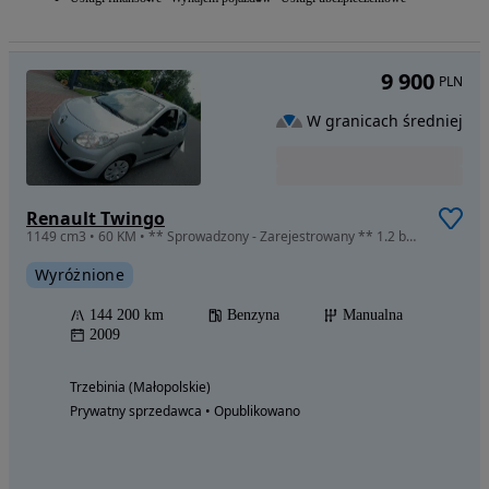
9 900
PLN
W granicach średniej
Renault Twingo
1149 cm3 • 60 KM • ** Sprowadzony - Zarejestrowany ** 1.2 benz. 60 KM ** KLIMA **
Wyróżnione
144 200 km
Benzyna
Manualna
2009
Trzebinia (Małopolskie)
Prywatny sprzedawca • Opublikowano