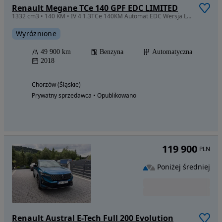
Renault Megane TCe 140 GPF EDC LIMITED
1332 cm3 • 140 KM • IV 4 1.3TCe 140KM Automat EDC Wersja Limited Tylko 49900km HistoriaASO
Wyróżnione
49 900 km
Benzyna
Automatyczna
2018
Chorzów (Śląskie)
Prywatny sprzedawca • Opublikowano
119 900
PLN
Poniżej średniej
Renault Austral E-Tech Full 200 Evolution