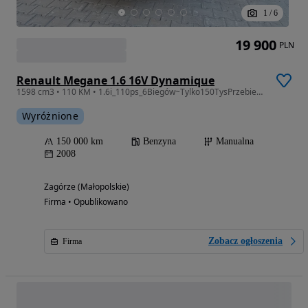
1
/
6
19 900
PLN
Renault Megane 1.6 16V Dynamique
1598 cm3 • 110 KM • 1.6i_110ps_6Biegów~Tylko150TysPrzebiegu~KlimaTronik~Oryginał~TOP!
Wyróżnione
150 000 km
Benzyna
Manualna
2008
Zagórze (Małopolskie)
Firma • Opublikowano
Zobacz ogłoszenia
Firma