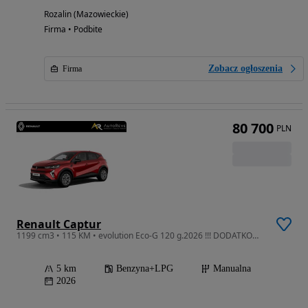
Rozalin (Mazowieckie)
Firma • Podbite
Zobacz ogłoszenia
Firma
80 700
PLN
Renault Captur
1199 cm3 • 115 KM • evolution Eco-G 120 g.2026 !!! DODATKOWY RABAT !!!
5 km
Benzyna+LPG
Manualna
2026