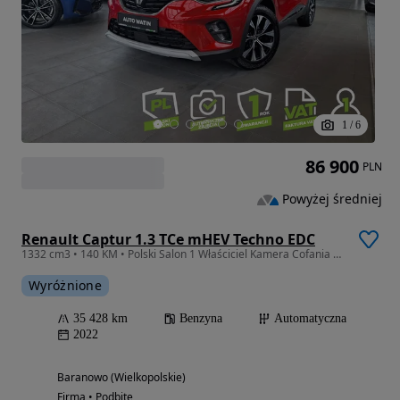
1
/
6
86 900
PLN
Powyżej średniej
Renault Captur 1.3 TCe mHEV Techno EDC
1332 cm3 • 140 KM • Polski Salon 1 Właściciel Kamera Cofania Serwisowany w ASO Fv23%
Wyróżnione
35 428 km
Benzyna
Automatyczna
2022
Baranowo (Wielkopolskie)
Firma • Podbite