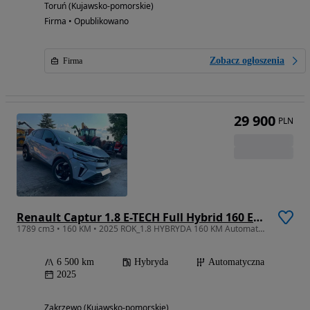
Toruń (Kujawsko-pomorskie)
Firma • Opublikowano
Zobacz ogłoszenia
Firma
29 900
PLN
Renault Captur 1.8 E-TECH Full Hybrid 160 Esprit Alpine
1789 cm3 • 160 KM • 2025 ROK_1.8 HYBRYDA 160 KM Automat_Niski przebieg_BOGATY_Nowy Model
6 500 km
Hybryda
Automatyczna
2025
Zakrzewo (Kujawsko-pomorskie)