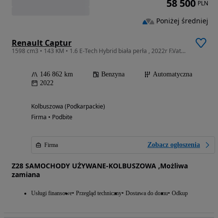
58 500
PLN
Poniżej średniej
Renault Captur
1598 cm3 • 143 KM • 1.6 E-Tech Hybrid biała perła , 2022r F.Vat23%
146 862 km
Benzyna
Automatyczna
2022
Kolbuszowa (Podkarpackie)
Firma • Podbite
Zobacz ogłoszenia
Firma
Z28 SAMOCHODY UŻYWANE-KOLBUSZOWA ,Możliwa
zamiana
Usługi finansowe
Przegląd techniczny
Dostawa do domu
Odkup