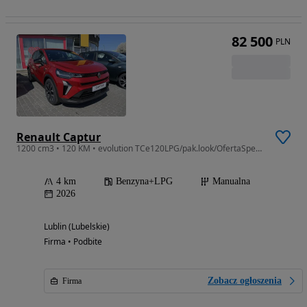
82 500
PLN
Renault Captur
1200 cm3 • 120 KM • evolution TCe120LPG/pak.look/OfertaSpecjalna!
4 km
Benzyna+LPG
Manualna
2026
Lublin (Lubelskie)
Firma • Podbite
Zobacz ogłoszenia
Firma