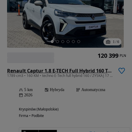
1
/
6
120 399
PLN
Renault Captur 1.8 E-TECH Full Hybrid 160 Techno
1789 cm3 • 160 KM • techno E-Tech full hybrid 160 / ZYSKAJ 17 200 zł z RCI
5 km
Hybryda
Automatyczna
2026
Kryspinów (Małopolskie)
Firma • Podbite