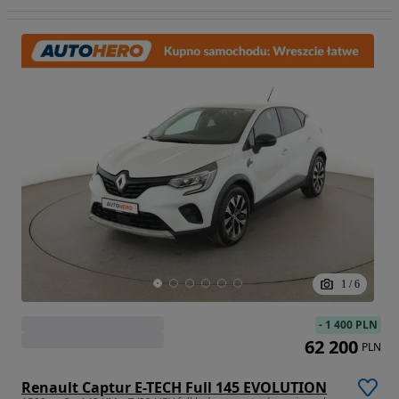
1
/
6
-
1 400 PLN
62 200
PLN
Renault Captur E-TECH Full 145 EVOLUTION