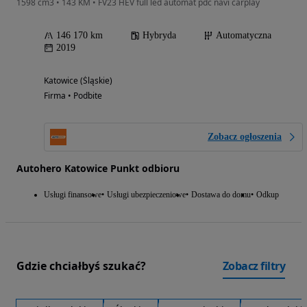
1598 cm3 • 143 KM • FV23 HEV full led automat pdc navi carplay
146 170 km
Hybryda
Automatyczna
2019
Katowice (Śląskie)
Firma • Podbite
Zobacz ogłoszenia
Autohero Katowice Punkt odbioru
Usługi finansowe
Usługi ubezpieczeniowe
Dostawa do domu
Odkup
Gdzie chciałbyś szukać?
Zobacz filtry