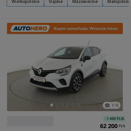
Wielkopolskie
Śląskie
Mazowieckie
Małopolski
1
/
6
-
1 400 PLN
62 200
PLN