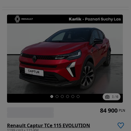
1
/
6
84 900
PLN
Renault Captur TCe 115 EVOLUTION
1199 cm3 • 115 KM