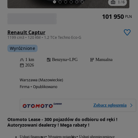
1
/
6
101 950
PLN
Renault Captur
1199 cm3 • 120 KM • 1.2 TCe Techno Eco-G
Wyróżnione
1 km
Benzyna+LPG
Manualna
2026
Warszawa (Mazowieckie)
Firma • Opublikowano
Zobacz ogłoszenia
Otomoto Lease - 300 pojazdów do odbioru od ręki !
Autoryzowani dealerzy ! Mega rabaty !
Usługi finansowe
Wynajem pojazdów
Usługi ubezpieczeniowe