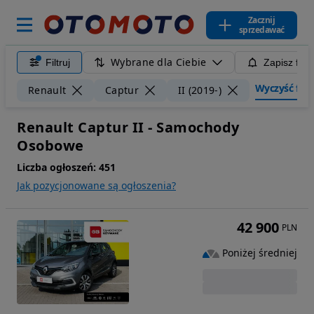
Zacznij
sprzedawać
Wybrane dla Ciebie
Filtruj
Zapisz filt
Wyczyść filtr
Renault
Captur
II (2019-)
Renault Captur II - Samochody
Osobowe
Liczba ogłoszeń:
451
Jak pozycjonowane są ogłoszenia?
42 900
PLN
Poniżej średniej