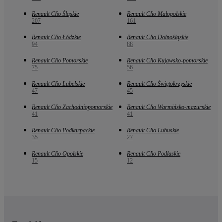
Renault Clio Śląskie
Renault Clio Małopolskie
207
161
Renault Clio Łódzkie
Renault Clio Dolnośląskie
94
88
Renault Clio Pomorskie
Renault Clio Kujawsko-pomorskie
75
56
Renault Clio Lubelskie
Renault Clio Świętokrzyskie
47
45
Renault Clio Zachodniopomorskie
Renault Clio Warmińsko-mazurskie
41
41
Renault Clio Podkarpackie
Renault Clio Lubuskie
35
27
Renault Clio Opolskie
Renault Clio Podlaskie
15
12