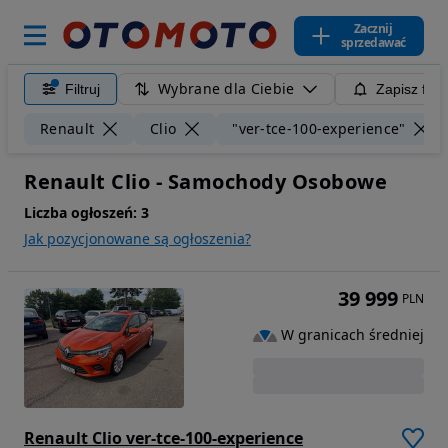
Zacznij
sprzedawać
Wybrane dla Ciebie
Filtruj
Zapisz filt
Renault
Clio
"ver-tce-100-experience"
Renault Clio - Samochody Osobowe
Liczba ogłoszeń:
3
Jak pozycjonowane są ogłoszenia?
39 999
PLN
W granicach średniej
Renault Clio ver-tce-100-experience