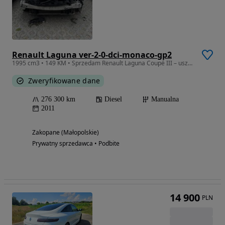
Renault Laguna ver-2-0-dci-monaco-gp2
1995 cm3 • 149 KM • Sprzedam Renault Laguna Coupé III – uszkodzona Na sprzedaż Renault La
Zweryfikowane dane
276 300 km
Diesel
Manualna
2011
Zakopane (Małopolskie)
Prywatny sprzedawca • Podbite
14 900
PLN