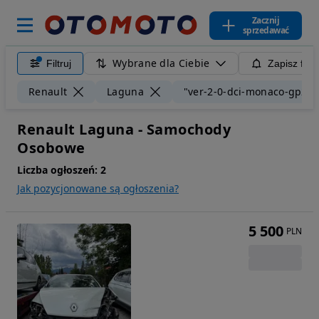
Zacznij
sprzedawać
Wybrane dla Ciebie
Filtruj
Zapisz filt
Renault
Laguna
"ver-2-0-dci-monaco-gp2"
Renault Laguna - Samochody
Osobowe
Liczba ogłoszeń:
2
Jak pozycjonowane są ogłoszenia?
5 500
PLN