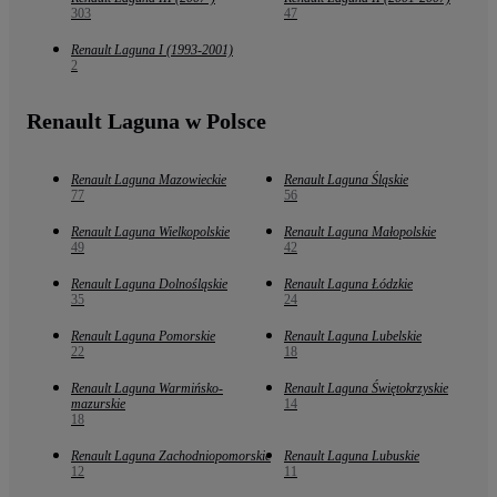
303
47
Renault Laguna I (1993-2001)
2
Renault Laguna w Polsce
Renault Laguna Mazowieckie
Renault Laguna Śląskie
77
56
Renault Laguna Wielkopolskie
Renault Laguna Małopolskie
49
42
Renault Laguna Dolnośląskie
Renault Laguna Łódzkie
35
24
Renault Laguna Pomorskie
Renault Laguna Lubelskie
22
18
Renault Laguna Warmińsko-
Renault Laguna Świętokrzyskie
mazurskie
14
18
Renault Laguna Zachodniopomorskie
Renault Laguna Lubuskie
12
11