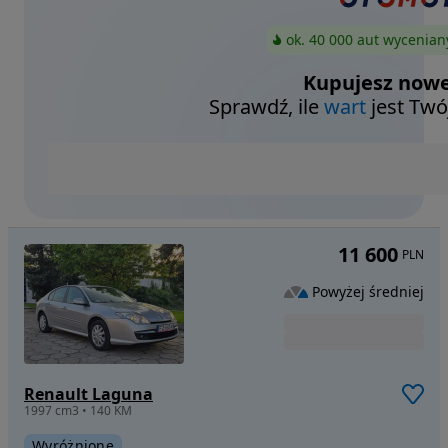
ok. 40 000 aut wycenian
Kupujesz nowe
Sprawdź, ile
wart
jest Twó
11 600
PLN
Powyżej średniej
Renault Laguna
1997 cm3 • 140 KM
Wyróżnione