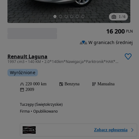
1
/
6
16 200
PLN
W granicach średniej
Renault Laguna
1997 cm3 • 140 KM • 2.0*140km*Nawigacja*Parktronik*HAK*Pół*Skóra*ZADBANA
Wyróżnione
220 000 km
Benzyna
Manualna
2009
Tuczępy (Świętokrzyskie)
Firma • Opublikowano
Zobacz ogłoszenia