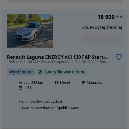
18 900
PLN
Powyżej średniej
Renault Laguna ENERGY dCi 130 FAP Start-Stop Paris
1995 cm3 • 130 KM • Renault Laguna 3 Lift/2.0 DCI/2011/158KM/klimatronic/navi/półskóra/alu
Wyróżnione
Zweryfikowane dane
222 000 km
Diesel
Manualna
2011
Klimontów (Świętokrzyskie)
Prywatny sprzedawca • Opublikowano