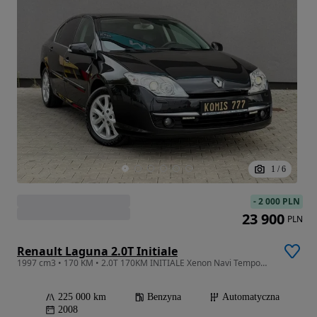
1
/
6
-
2 000 PLN
23 900
PLN
Renault Laguna 2.0T Initiale
1997 cm3 • 170 KM • 2.0T 170KM INITIALE Xenon Navi Tempomat Parktronic Klima Skóra Serwis
225 000 km
Benzyna
Automatyczna
2008