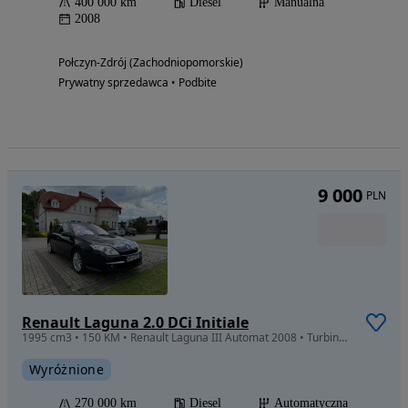
400 000 km
Diesel
Manualna
2008
Połczyn-Zdrój (Zachodniopomorskie)
Prywatny sprzedawca • Podbite
9 000
PLN
Renault Laguna 2.0 DCi Initiale
1995 cm3 • 150 KM • Renault Laguna III Automat 2008 • Turbina/DPF regenerowane • Po dużym
Wyróżnione
270 000 km
Diesel
Automatyczna