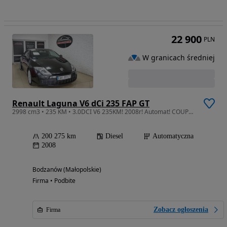
22 900
PLN
W granicach średniej
Renault Laguna V6 dCi 235 FAP GT
2998 cm3 • 235 KM • 3.0DCI V6 235KM! 2008r! Automat! COUPE! KSENON! Skóra! Navi!
200 275 km
Diesel
Automatyczna
2008
Bodzanów (Małopolskie)
Firma • Podbite
Zobacz ogłoszenia
Firma