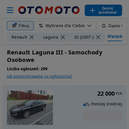
Zacznij
sprzedawać
Wybrane dla Ciebie
Filtruj
Zapisz filt
Wyczyść fil
Renault
Laguna
III (2007-)
Renault Laguna III - Samochody
Osobowe
Liczba ogłoszeń:
299
Jak pozycjonowane są ogłoszenia?
22 000
PLN
Poniżej średniej