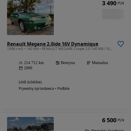
3 490
PLN
Renault Megane 2.0ide 16V Dynamique
1998 cm3 • 140 KM • RENAULT MEGANE Coupe 2.0 140 KM / Stan dobry / Gotowe do jazdy
214 712 km
Benzyna
Manualna
2000
Łódź (Łódzkie)
Prywatny sprzedawca • Podbite
6 500
PLN
Powyżej średniej