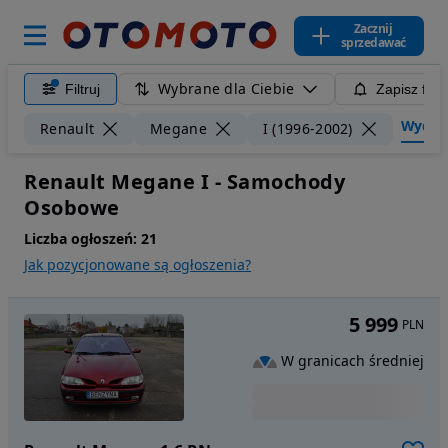
Zacznij
sprzedawać
Wybrane dla Ciebie
Filtruj
Zapisz filt
Wyczyść
Renault
Megane
I (1996-2002)
Renault Megane I - Samochody
Osobowe
Liczba ogłoszeń:
21
Jak pozycjonowane są ogłoszenia?
5 999
PLN
W granicach średniej