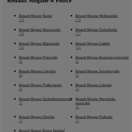
Renault Megane w Polsce
Renault Megane Śląskie
Renault Megane Wielkopolskie
279
278
Renault Megane Mazowieckie
Renault Megane Dolnośląskie
256
157
Renault Megane Małopolskie
Renault Megane Łódzkie
154
124
Renault Megane Pomorskie
Renault Megane Kujawsko-pomorskie
96
92
Renault Megane Lubelskie
Renault Megane Świętokrzyskie
90
62
Renault Megane Podkarpackie
Renault Megane Lubuskie
58
50
Renault Megane Zachodniopomorskie
Renault Megane Warmińsko-
35
mazurskie
34
Renault Megane Opolskie
Renault Megane Podlaskie
23
23
Renault Megane Region Balsthal