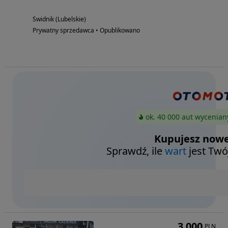
Świdnik (Lubelskie)
Prywatny sprzedawca • Opublikowano
ok. 40 000 aut wycenian
Kupujesz nowe
Sprawdź, ile
wart
jest Twó
3 000
PLN