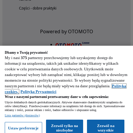
Części - dobre praktyki
Powered by OTOMOTO
Dbamy o Twoją prywatność
My i nasi
375
partnerzy przechowujemy lub uzyskujemy dostęp do
informacji na urządzeniu, takich jak unikalne identyfikatory w plikach
cookie w celu przetwarzania danych osobowych. Użytkownik może
zaakceptować wybory lub zarządzać nimi, klikając poniżej lub w dowolnym
momencie na stronie polityki prywatności. Te wybory będą sygnalizowane
naszym partnerom i nie będą miały wpływu na dane przeglądania.
Polityka
Nasze aplikacje w twoim telefonie
cookies,
Polityka Prywatności
Wraz z naszymi partnerami przetwarzamy dane w celu zapewnienia:
Użycie dokładnych danych geolokalizacyjnych. Aktywne skanowanie charakterystyki urządzenia do
celów identyfikacji. Przechowywanie informacji na urządzeniu lub dostęp do nich. Spersonalizowane
reklamy i treści, pomiar reklam i treści, badnie odbiorców i ulepszanie usług.
Lista partnerów (dostawców)
Zezwól tylko na
Zezwól na
Ustaw preferencje
niezbędne
wszystkie