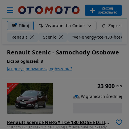
Zacznij
sprzedawać
Wybrane dla Ciebie
Filtruj
Zapisz filt
Renault
Scenic
"ver-energy-tce-130-bose-ed
Renault Scenic - Samochody Osobowe
Liczba ogłoszeń:
3
Jak pozycjonowane są ogłoszenia?
23 900
PLN
W granicach średniej
Renault Scenic ENERGY TCe 130 BOSE EDITION
1197 cm3 • 132 KM • 1.2Tce(132KM) Lift Bose Navi R-Link Ledy pół-Skóry Parktr Alu 17"