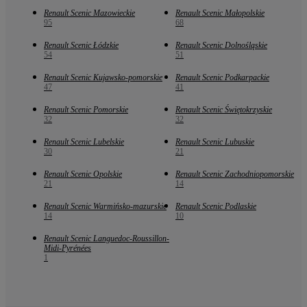
Renault Scenic Mazowieckie
Renault Scenic Małopolskie
95
68
Renault Scenic Łódzkie
Renault Scenic Dolnośląskie
54
51
Renault Scenic Kujawsko-pomorskie
Renault Scenic Podkarpackie
47
41
Renault Scenic Pomorskie
Renault Scenic Świętokrzyskie
32
32
Renault Scenic Lubelskie
Renault Scenic Lubuskie
30
21
Renault Scenic Opolskie
Renault Scenic Zachodniopomorskie
21
14
Renault Scenic Warmińsko-mazurskie
Renault Scenic Podlaskie
14
10
Renault Scenic Languedoc-Roussillon-
Midi-Pyrénées
1