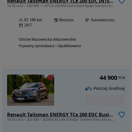
Renault Talisman ENERGY TCe 200 EDC INTENS
1618 cm3 • 200 KM • 1.6TCe-200KM Led Vision Radar Kamera Key Full Serwis z De
83 188 km
Benzyna
Automatyczna
2017
Ostrów Mazowiecka (Mazowieckie)
Prywatny sprzedawca • Opublikowano
44 900
PLN
Poniżej średniej
Renault Talisman ENERGY TCe 200 EDC Business
1618 cm3 • 200 KM • 200KM 4Control Radar System Pasa Masaż Bose Blisy Led Pure Vision FULL