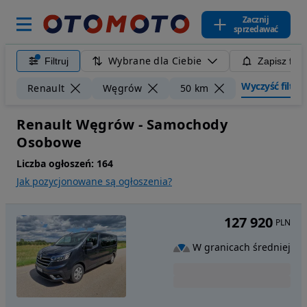
Zacznij
sprzedawać
Wybrane dla Ciebie
Filtruj
Zapisz filt
Wyczyść filtry
Renault
Węgrów
50 km
Renault Węgrów - Samochody
Osobowe
Liczba ogłoszeń:
164
Jak pozycjonowane są ogłoszenia?
127 920
PLN
W granicach średniej