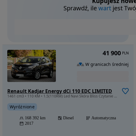
Kupujesz nowe
Sprawdź, ile
wart
jest Twó
41 900
PLN
W granicach średniej
Renault Kadjar Energy dCi 110 EDC LIMITED
1461 cm3 • 110 KM • 1.5(110KM) Led Navi Skóra Bliss Czytanie Znaków Automat Idealny Stan!
Wyróżnione
168 392 km
Diesel
Automatyczna
2017