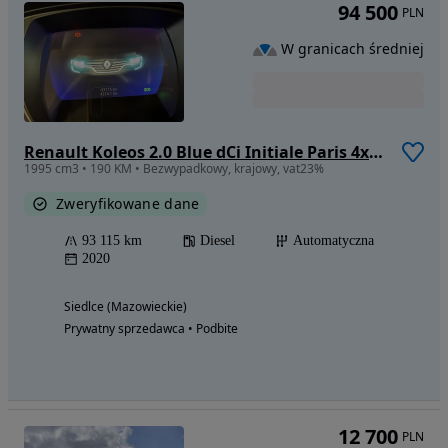
94 500
PLN
W granicach średniej
Renault Koleos 2.0 Blue dCi Initiale Paris 4x4 X-Tronic
1995 cm3 • 190 KM • Bezwypadkowy, krajowy, vat23%
Zweryfikowane dane
93 115 km
Diesel
Automatyczna
2020
Siedlce (Mazowieckie)
Prywatny sprzedawca • Podbite
12 700
PLN