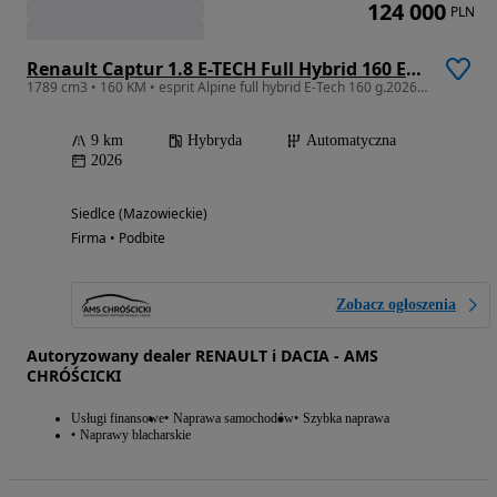
124 000
PLN
Renault Captur 1.8 E-TECH Full Hybrid 160 Esprit Alpine
1789 cm3 • 160 KM • esprit Alpine full hybrid E-Tech 160 g.2026, dostępny od ręki
9 km
Hybryda
Automatyczna
2026
Siedlce (Mazowieckie)
Firma • Podbite
Zobacz ogłoszenia
Autoryzowany dealer RENAULT i DACIA - AMS
CHRÓŚCICKI
Usługi finansowe
Naprawa samochodów
Szybka naprawa
Naprawy blacharskie