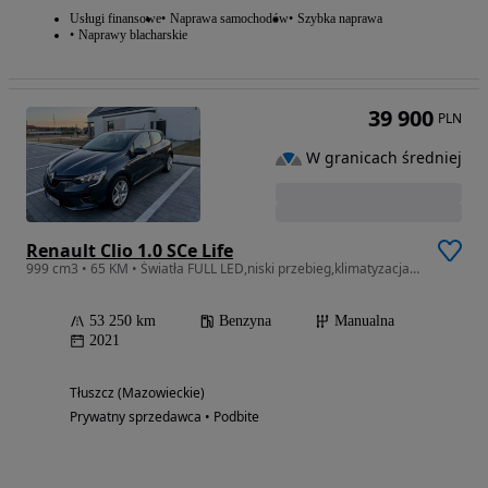
Usługi finansowe
Naprawa samochodów
Szybka naprawa
Naprawy blacharskie
39 900
PLN
W granicach średniej
Renault Clio 1.0 SCe Life
999 cm3 • 65 KM • Światła FULL LED,niski przebieg,klimatyzacja,isofix,Bluetooth,b.ładny
53 250 km
Benzyna
Manualna
2021
Tłuszcz (Mazowieckie)
Prywatny sprzedawca • Podbite