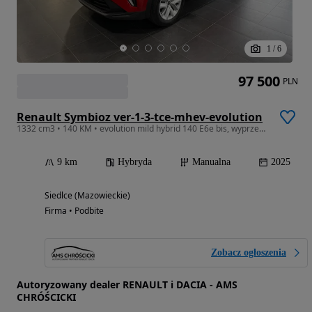
1
/
6
97 500
PLN
Renault Symbioz ver-1-3-tce-mhev-evolution
1332 cm3 • 140 KM • evolution mild hybrid 140 E6e bis, wyprzedaż rocznika
9 km
Hybryda
Manualna
2025
Siedlce (Mazowieckie)
Firma • Podbite
Zobacz ogłoszenia
Autoryzowany dealer RENAULT i DACIA - AMS
CHRÓŚCICKI