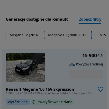
Generacje dostępne dla Renault
Zobacz filtry
Megane IV (2016-)
Megane III (2008-2016)
Clio IV 
15 900
PLN
Powyżej średniej
Renault Megane 1.6 16V Expression
1598 cm3 • 100 KM • 1 Właściciel Salon Polska 1,6 benzyna 100 KM Super Stan
Wyróżnione
Zweryfikowane dane