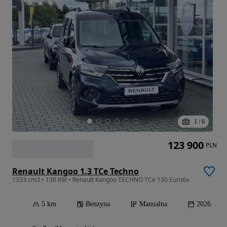
1
/
6
123 900
PLN
Renault Kangoo 1.3 TCe Techno
1333 cm3 • 130 KM • Renault Kangoo TECHNO TCe 130 Euro6x
5 km
Benzyna
Manualna
2026