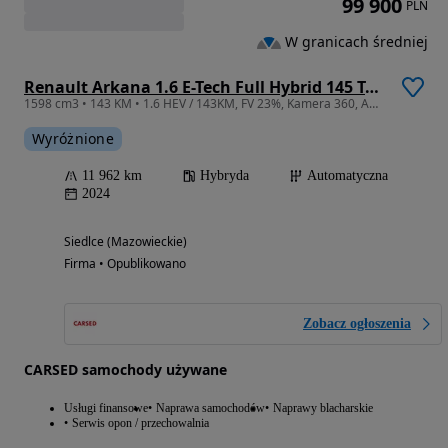
99 900
PLN
W granicach średniej
Renault Arkana 1.6 E-Tech Full Hybrid 145 Techno MMT
1598 cm3 • 143 KM • 1.6 HEV / 143KM, FV 23%, Kamera 360, Ambiente, Salon Polska, Tempomat
Wyróżnione
11 962 km
Hybryda
Automatyczna
2024
Siedlce (Mazowieckie)
Firma • Opublikowano
Zobacz ogłoszenia
CARSED samochody używane
Usługi finansowe
Naprawa samochodów
Naprawy blacharskie
Serwis opon / przechowalnia