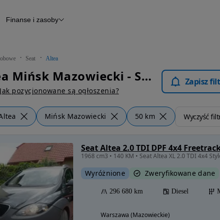
Finanse i zasoby
chody
Finansowanie
Leasing
dy
Narzędzie do wyceny samochodu
tryczne
Raport z inspekcji
obowe
Seat
Altea
m
Raport historii pojazdu
Seat Altea Mińsk Mazowiecki - Samochody Osobowe
Otomoto News
Zapisz fi
wane
Jak pozycjonowane są ogłoszenia?
Altea
Mińsk Mazowiecki
50 km
Wyczyść filt
Seat Altea 2.0 TDI DPF 4x4 Freetrac
1968 cm3 • 140 KM • Seat Altea XL 2.0 TDI 4x4 S
Wyróżnione
Zweryfikowane dane
296 680 km
Diesel
Warszawa (Mazowieckie)