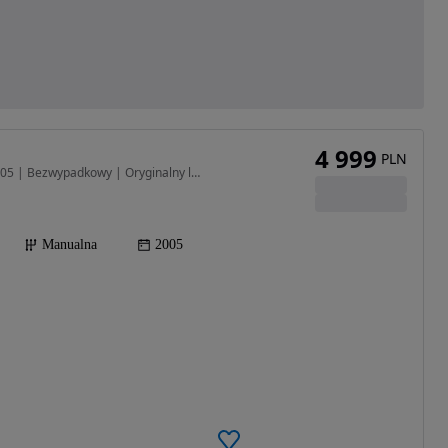
4 999
PLN
1595 cm3 • 102 KM • Seat Altea 1.6 MPI + LPG | 2005 | Bezwypadkowy | Oryginalny lakier
Manualna
2005