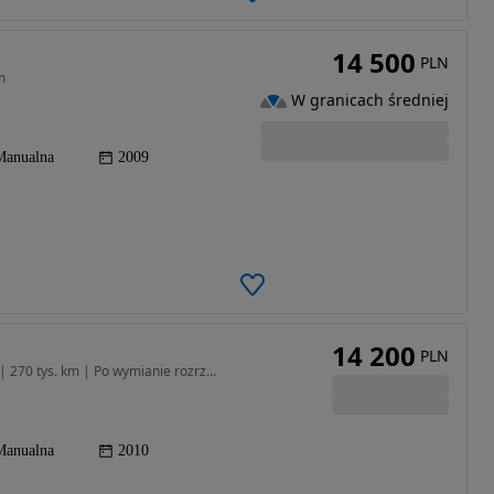
14 500
PLN
m
W granicach średniej
Manualna
2009
14 200
PLN
1896 cm3 • 105 KM • SEAT Altea XL 1.9 TDI | 2010 | 270 tys. km | Po wymianie rozrządu
Manualna
2010