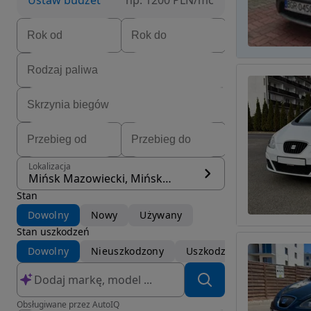
Ustaw budżet
np. 1200 PLN/mc
Lokalizacja
Mińsk Mazowiecki, Mińsk Mazowiecki
Stan
Dowolny
Nowy
Używany
Stan uszkodzeń
Dowolny
Nieuszkodzony
Uszkodzony
Obsługiwane przez AutoIQ