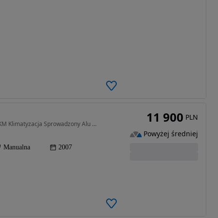
11 900
PLN
1595 cm3 • 102 KM • Seat Altea 1.6MPi 2007R 102KM Klimatyzacja Sprowadzony Alu Serwis Hak!
Powyżej średniej
Manualna
2007