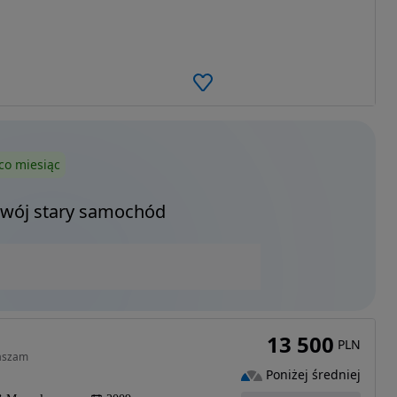
co miesiąc
Twój stary samochód
13 500
PLN
raszam
Poniżej średniej