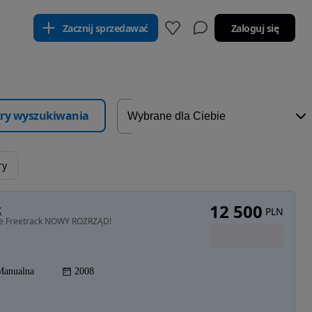
Zacznij sprzedawać
Zaloguj się
ltry wyszukiwania
ry
12 500
k
PLN
tyle Freetrack NOWY ROZRZĄD!
Manualna
2008