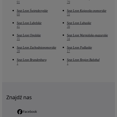
91
79
Seat Leon Świętokrzyskie
Seat Leon Kujawsko-pomorskie
69
55
Seat Leon Lubelskie
Seat Leon Lubuskie
41
39
Seat Leon Opolskie
Seat Leon Warmińsko-mazurskie
35
34
Seat Leon Zachodniopomorskie
Seat Leon Podlaskie
28
17
Seat Leon Brandenburg
Seat Leon Region Balsthal
1
1
Znajdź nas
Facebook