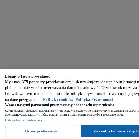
Dbamy o Twoją prywatność
My i nasi
375
partnerzy przechowujemy lub uzyskujemy dostęp do informacji na
plikach cookie w celu przetwarzania danych osobowych. Użytkownik może zaak
lub w dowolnym momencie na stronie polityki prywatności. Te wybory będą s
na dane przeglądania.
Polityka cookies,
Polityka Prywatności
Wraz z naszymi partnerami przetwarzamy dane w celu zapewnienia:
Użycie dokładnych danych geolokalizacyjnych. Aktywne skanowanie charakterystyki urządzenia do celów ide
Spersonalizowane reklamy i treści, pomiar reklam i treści, badnie odbiorców i ulepszanie usług.
Lista partnerów (dostawców)
Ustaw preferencje
Zezwól tylko na niezbędn