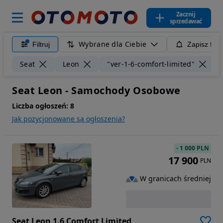
Zacznij
sprzedawać
Wybrane dla Ciebie
Filtruj
Zapisz filt
W
Seat
Leon
"ver-1-6-comfort-limited"
Seat Leon - Samochody Osobowe
Liczba ogłoszeń:
8
Jak pozycjonowane są ogłoszenia?
-
1 000 PLN
17 900
PLN
W granicach średniej
Seat Leon 1.6 Comfort Limited