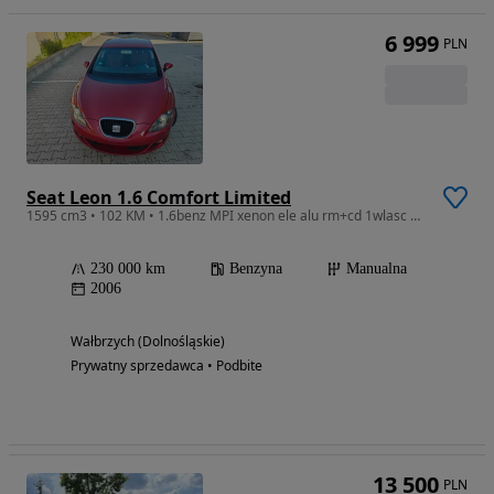
6 999
PLN
Seat Leon 1.6 Comfort Limited
1595 cm3 • 102 KM • 1.6benz MPI xenon ele alu rm+cd 1wlasc SERWIS sprawne jezdne
230 000 km
Benzyna
Manualna
2006
Wałbrzych (Dolnośląskie)
Prywatny sprzedawca • Podbite
13 500
PLN