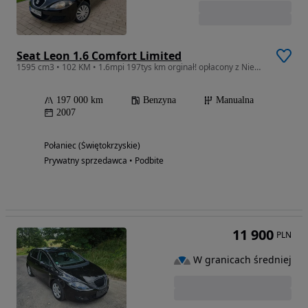
Seat Leon 1.6 Comfort Limited
1595 cm3 • 102 KM • 1.6mpi 197tys km orginał! opłacony z Niemiec!
197 000 km
Benzyna
Manualna
2007
Połaniec (Świętokrzyskie)
Prywatny sprzedawca • Podbite
11 900
PLN
W granicach średniej