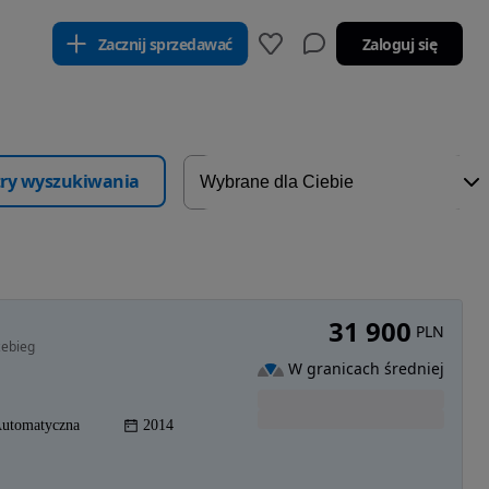
Zacznij sprzedawać
Zaloguj się
ltry wyszukiwania
31 900
PLN
zebieg
W granicach średniej
utomatyczna
2014