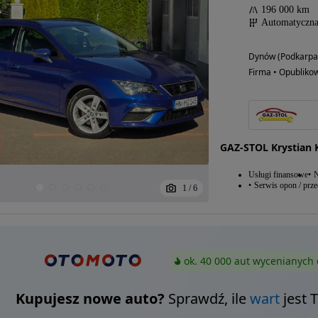
196 000 km
Automatyczn
Dynów (Podkarpa
Firma • Opubliko
GAZ-STOL Krystian 
Usługi finansowe
N
Serwis opon / prz
1
/
6
ok. 40 000 aut wycenianych 
Kupujesz nowe auto?
Sprawdź, ile
wart
jest 