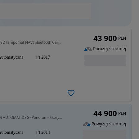
43 900
PLN
1968 cm3 • 184 KM • FR 2.0 TDI 184KM DSG • Full LED tempomat NAVI bluetooth CarPlay / ANDR
Poniżej średniej
Automatyczna
2017
44 900
PLN
1968 cm3 • 150 KM • SEAT LEON 3 FR 2.0TDI 150KM AUTOMAT DSG~Panoram~Skóry~Zarejestrowany!
Powyżej średniej
Automatyczna
2014