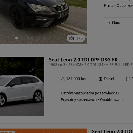
Firma • Opubliko
Firma
1
/
6
Seat Leon 2.0 TDI DPF DSG FR
1968 cm3 • 184 KM • 2.0 TDI 184KM FR FULL LED Pó
187 000 km
Diesel
Ostrów Mazowiecka (Mazowieckie)
Prywatny sprzedawca • Opublikowano
Seat Leon 2.0 TD