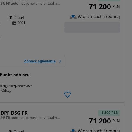
1968 cm3 • 150 KM • FV23% FR automat panorama virtual navi FullLED ACC grzane fotele clima
71 200
PLN
W granicach średniej
Diesel
a
2021
)
Zobacz ogłoszenia
Punkt odbioru
sługi ubezpieczeniowe
Odkup
I DPF DSG FR
-
1 800 PLN
1968 cm3 • 150 KM • FV23% FR automat panorama virtual navi FullLED ACC grzane fotele clima
71 200
PLN
W granicach średniej
Diesel