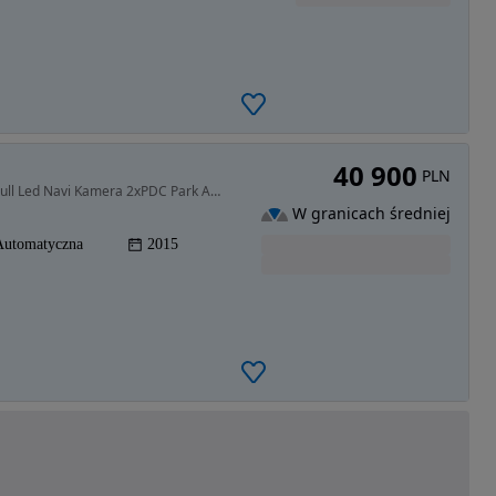
40 900
PLN
1968 cm3 • 184 KM • SEAT LEON FR 2.0TDi 184PS Full Led Navi Kamera 2xPDC Park Assist Alu
W granicach średniej
Automatyczna
2015