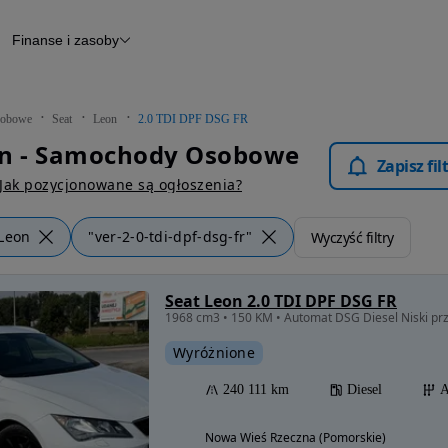
Finanse i zasoby
chody
Finansowanie
Leasing
dy
Narzędzie do wyceny samochodu
tryczne
Raport z inspekcji
obowe
Seat
Leon
2.0 TDI DPF DSG FR
m
Raport historii pojazdu
on - Samochody Osobowe
Otomoto News
Zapisz fi
wane
Jak pozycjonowane są ogłoszenia?
Leon
"ver-2-0-tdi-dpf-dsg-fr"
Wyczyść filtry
Seat Leon 2.0 TDI DPF DSG FR
1968 cm3 • 150 KM • Automat DSG Diesel Niski pr
Wyróżnione
240 111 km
Diesel
A
Nowa Wieś Rzeczna (Pomorskie)