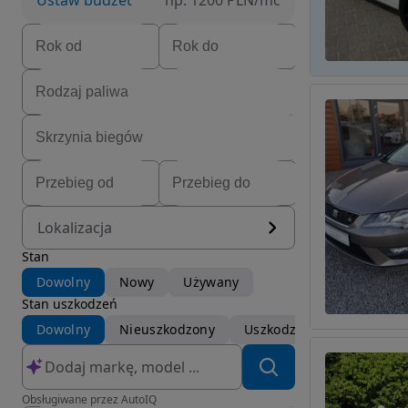
Ustaw budżet
np. 1200 PLN/mc
Lokalizacja
Stan
Dowolny
Nowy
Używany
Stan uszkodzeń
Dowolny
Nieuszkodzony
Uszkodzony
Obsługiwane przez AutoIQ