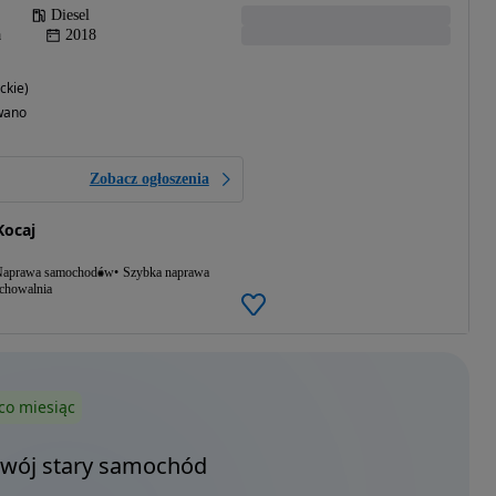
Diesel
a
2018
ckie)
wano
Zobacz ogłoszenia
Kocaj
aprawa samochodów
Szybka naprawa
echowalnia
co miesiąc
Twój stary samochód