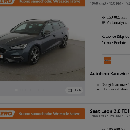
169 085 km
Automatyczn
Katowice (Śląskie
Firma • Podbite
Autohero Katowice 
Usługi finansowe
U
Dostawa do domu
1
/
6
Seat Leon 2.0 TD
169 085 km