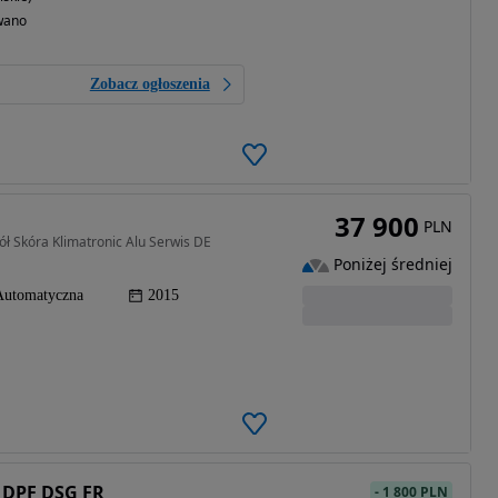
wano
Zobacz ogłoszenia
37 900
PLN
ł Skóra Klimatronic Alu Serwis DE
Poniżej średniej
Automatyczna
2015
I DPF DSG FR
-
1 800 PLN