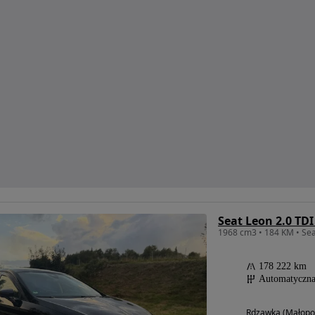
Seat Leon 2.0 TD
1968 cm3 • 184 KM • Seat
178 222 km
Automatyczn
Rdzawka (Małopol