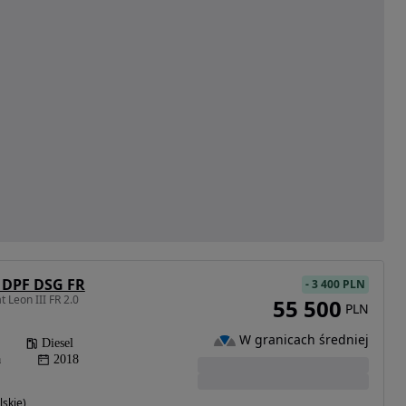
I DPF DSG FR
-
3 400 PLN
 Leon III FR 2.0
55 500
PLN
W granicach średniej
Diesel
a
2018
skie)