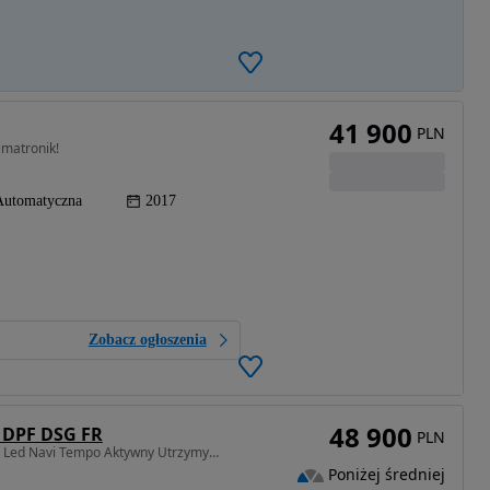
41 900
PLN
imatronik!
Automatyczna
2017
Zobacz ogłoszenia
48 900
I DPF DSG FR
PLN
1968 cm3 • 184 KM • Full Led Navi Tempo Aktywny Utrzymywanie pasa Oryginał Lakier 1-RĘKA
Poniżej średniej