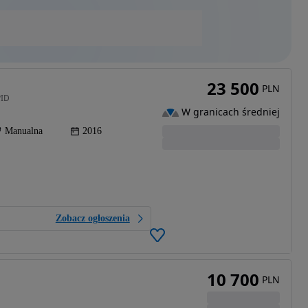
23 500
PLN
PID
W granicach średniej
Manualna
2016
Zobacz ogłoszenia
10 700
PLN