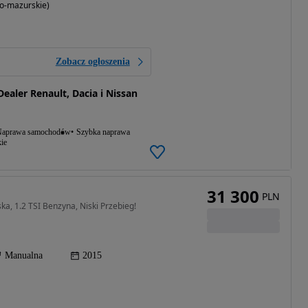
o-mazurskie)
Zobacz ogłoszenia
aler Renault, Dacia i Nissan
aprawa samochodów
Szybka naprawa
ie
31 300
PLN
ka, 1.2 TSI Benzyna, Niski Przebieg!
Manualna
2015