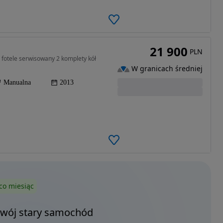
21 900
PLN
fotele serwisowany 2 komplety kół
W granicach średniej
Manualna
2013
co miesiąc
Twój stary samochód