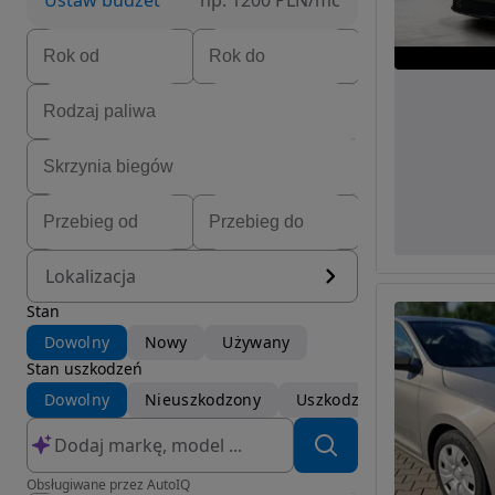
Ustaw budżet
np. 1200 PLN/mc
Lokalizacja
Stan
Dowolny
Nowy
Używany
Stan uszkodzeń
Dowolny
Nieuszkodzony
Uszkodzony
Obsługiwane przez AutoIQ