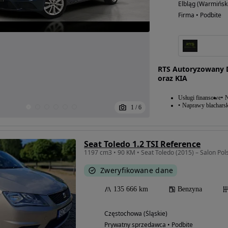
Elbląg (Warmińsk
Firma • Podbite
RTS Autoryzowany De
oraz KIA
Usługi finansowe
N
Naprawy blacharsk
1
/
6
Seat Toledo 1.2 TSI Reference
1197 cm3 • 90 KM • Seat Toledo (2015) – Salon Pols
Zweryfikowane dane
135 666 km
Benzyna
Częstochowa (Śląskie)
Prywatny sprzedawca • Podbite