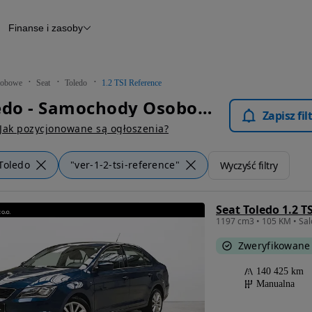
Finanse i zasoby
chody
Finansowanie
Leasing
dy
Narzędzie do wyceny samochodu
tryczne
Raport z inspekcji
obowe
Seat
Toledo
1.2 TSI Reference
m
Raport historii pojazdu
Seat Toledo - Samochody Osobowe
Otomoto News
Zapisz fi
wane
Jak pozycjonowane są ogłoszenia?
Toledo
"ver-1-2-tsi-reference"
Wyczyść filtry
Seat Toledo 1.2 T
1197 cm3 • 105 KM • Salon
Zweryfikowane
140 425 km
Manualna