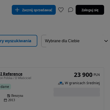
Zacznij sprzedawać
Zaloguj się
ltry wyszukiwania
23 900
SI Reference
PLN
 Polska / II Właściciel
W granicach średniej
 dane
Benzyna
2013