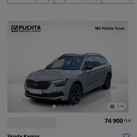
1
/
6
74 900
PLN
Skoda Kamiq