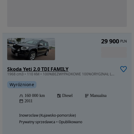
29 900
PLN
Skoda Yeti 2.0 TDI FAMILY
1968 cm3 • 110 KM • 100%BEZWYPADKOWE 100%ORYGINAŁ LAKIER Stan dla wymagających Zobacz..
Wyróżnione
160 000 km
Diesel
Manualna
2011
Inowrocław (Kujawsko-pomorskie)
Prywatny sprzedawca • Opublikowano