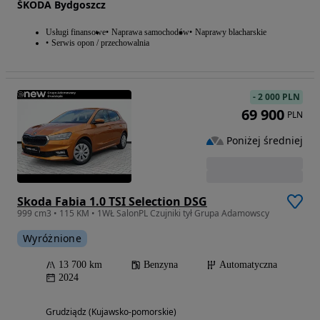
ŠKODA Bydgoszcz
Usługi finansowe
Naprawa samochodów
Naprawy blacharskie
Serwis opon / przechowalnia
-
2 000 PLN
69 900
PLN
Poniżej średniej
Skoda Fabia 1.0 TSI Selection DSG
999 cm3 • 115 KM • 1WŁ SalonPL Czujniki tył Grupa Adamowscy
Wyróżnione
13 700 km
Benzyna
Automatyczna
2024
Grudziądz (Kujawsko-pomorskie)