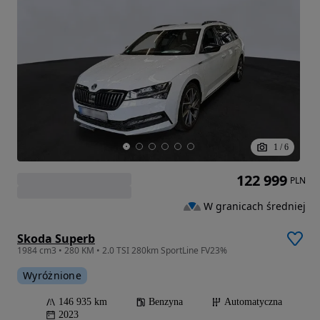
1
/
6
122 999
PLN
W granicach średniej
Skoda Superb
1984 cm3 • 280 KM • 2.0 TSI 280km SportLine FV23%
Wyróżnione
146 935 km
Benzyna
Automatyczna
2023