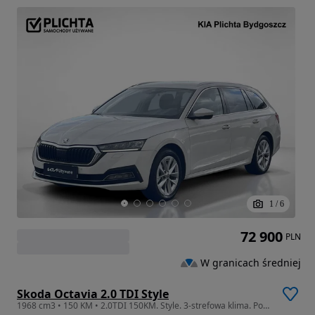
1
/
6
72 900
PLN
W granicach średniej
Skoda Octavia 2.0 TDI Style
1968 cm3 • 150 KM • 2.0TDI 150KM. Style. 3-strefowa klima. Podgrzewane fotele przód i tył.