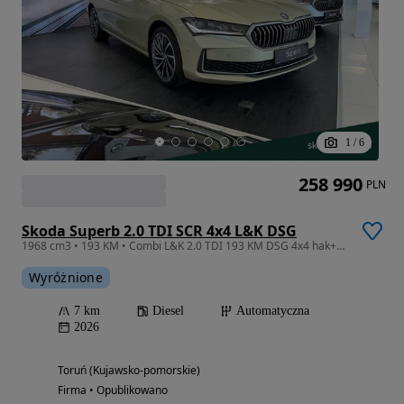
1
/
6
258 990
PLN
Skoda Superb 2.0 TDI SCR 4x4 L&K DSG
1968 cm3 • 193 KM • Combi L&K 2.0 TDI 193 KM DSG 4x4 hak+webasto+Veritate 19" od ręki !
Wyróżnione
7 km
Diesel
Automatyczna
2026
Toruń (Kujawsko-pomorskie)
Firma • Opublikowano