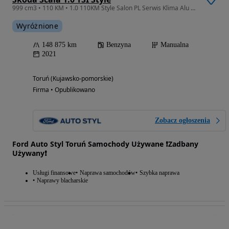
999 cm3 • 110 KM • 1.0 110KM Style Salon PL Serwis Klima Alu Kamera PDC Led Fotele FV23%
Wyróżnione
148 875 km
Benzyna
Manualna
2021
Toruń (Kujawsko-pomorskie)
Firma • Opublikowano
Zobacz ogłoszenia
Ford Auto Styl Toruń Samochody Używane ❗️Zadbany
Używany❗️
Usługi finansowe
Naprawa samochodów
Szybka naprawa
Naprawy blacharskie