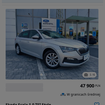
1
/
6
47 900
PLN
W granicach średniej
Skoda Scala 1.0 TSI Style