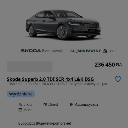
1
/
6
236 450
PLN
Skoda Superb 2.0 TDI SCR 4x4 L&K DSG
1968 cm3 • 193 KM • -20 400 zł! Odbiór natychmiastowy! Al. Jana Pawła II 127 Bydgoszcz
Wyróżnione
5 km
Diesel
Automatyczna
2026
Bydgoszcz (Kujawsko-pomorskie)