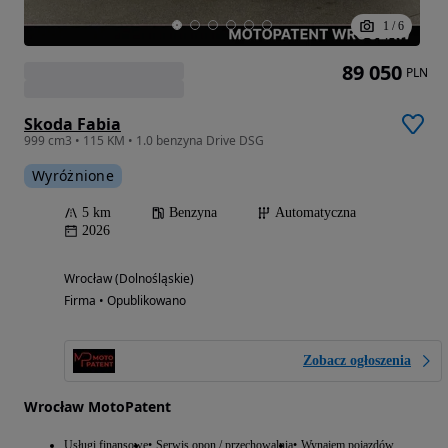
1
/
6
89 050
PLN
Skoda Fabia
999 cm3 • 115 KM • 1.0 benzyna Drive DSG
Wyróżnione
5 km
Benzyna
Automatyczna
2026
Wrocław (Dolnośląskie)
Firma • Opublikowano
Zobacz ogłoszenia
Wrocław MotoPatent
Usługi finansowe
Serwis opon / przechowalnia
Wynajem pojazdów