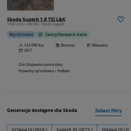
Skoda Superb 1.8 TSI L&K
1798 cm3 • 180 KM • Skoda Superb
Wyróżnione
Zweryfikowane dane
134 000 km
Benzyna
Manualna
2017
Żnin (Kujawsko-pomorskie)
Prywatny sprzedawca • Podbite
Generacje dostępne dla Skoda
Zobacz filtry
Octavia IV (2020-)
Superb III (2015-)
Octavia III (20