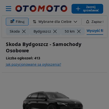
Zacznij
sprzedawać
Wybrane dla Ciebie
Filtruj
Zapisz filt
Wyczyść filtry
Skoda
Bydgoszcz
50 km
Skoda Bydgoszcz - Samochody
Osobowe
Liczba ogłoszeń:
413
Jak pozycjonowane są ogłoszenia?