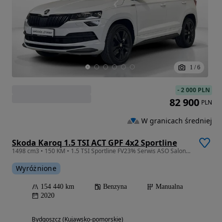
1
/
6
-
2 000 PLN
82 900
PLN
W granicach średniej
Skoda Karoq 1.5 TSI ACT GPF 4x2 Sportline
1498 cm3 • 150 KM • 1.5 TSI Sportline FV23% Serwis ASO Salon Polska
Wyróżnione
154 440 km
Benzyna
Manualna
2020
Bydgoszcz (Kujawsko-pomorskie)