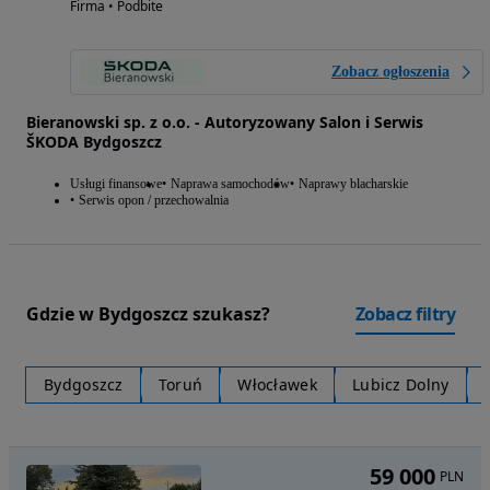
Firma • Podbite
Zobacz ogłoszenia
Bieranowski sp. z o.o. - Autoryzowany Salon i Serwis
ŠKODA Bydgoszcz
Usługi finansowe
Naprawa samochodów
Naprawy blacharskie
Serwis opon / przechowalnia
Gdzie w Bydgoszcz szukasz?
Zobacz filtry
Bydgoszcz
Toruń
Włocławek
Lubicz Dolny
59 000
PLN