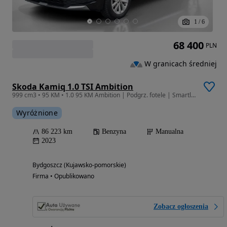
1
/
6
68 400
PLN
W granicach średniej
Skoda Kamiq 1.0 TSI Ambition
999 cm3 • 95 KM • 1.0 95 KM Ambition | Podgrz. fotele | Smartlink | Salon Polska | FV
Wyróżnione
86 223 km
Benzyna
Manualna
2023
Bydgoszcz (Kujawsko-pomorskie)
Firma • Opublikowano
Zobacz ogłoszenia