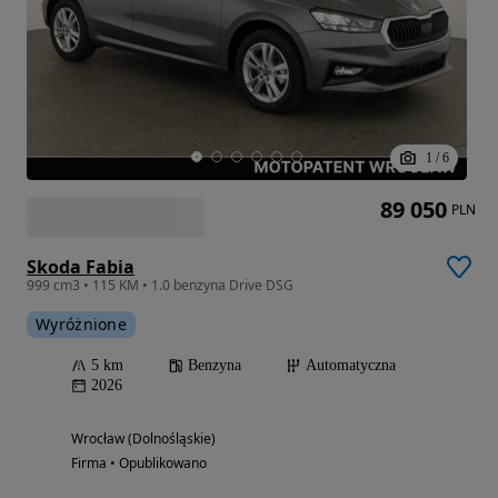
1
/
6
89 050
PLN
Skoda Fabia
999 cm3 • 115 KM • 1.0 benzyna Drive DSG
Wyróżnione
5 km
Benzyna
Automatyczna
2026
Wrocław (Dolnośląskie)
Firma • Opublikowano