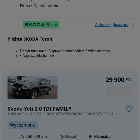
Firma • Opublikowano
Zobacz ogłoszenia
Plichta SKODA Toruń
Usługi finansowe
Naprawa samochodów
Szybka naprawa
Naprawy blacharskie
29 900
PLN
Skoda Yeti 2.0 TDI FAMILY
1968 cm3 • 110 KM • 100%BEZWYPADKOWE 100%ORYGINAŁ LAKIER Stan dla wymagających Zobacz..
Wyróżnione
160 000 km
Diesel
Manualna