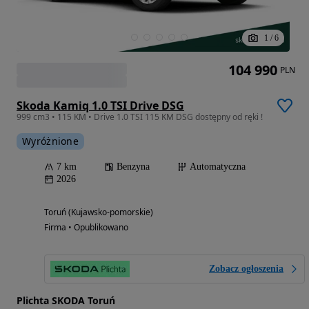
1
/
6
104 990
PLN
Skoda Kamiq 1.0 TSI Drive DSG
999 cm3 • 115 KM • Drive 1.0 TSI 115 KM DSG dostępny od ręki !
Wyróżnione
7 km
Benzyna
Automatyczna
2026
Toruń (Kujawsko-pomorskie)
Firma • Opublikowano
Zobacz ogłoszenia
Plichta SKODA Toruń