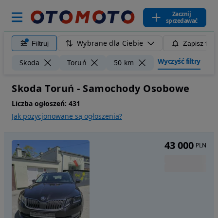
Zacznij
sprzedawać
Wybrane dla Ciebie
Filtruj
Zapisz filt
Wyczyść filtry
Skoda
Toruń
50 km
Skoda Toruń - Samochody Osobowe
Liczba ogłoszeń:
431
Jak pozycjonowane są ogłoszenia?
43 000
PLN