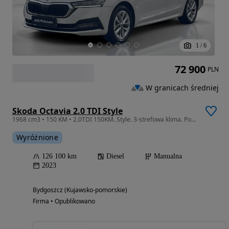
1
/
6
72 900
PLN
W granicach średniej
Skoda Octavia 2.0 TDI Style
1968 cm3 • 150 KM • 2.0TDI 150KM. Style. 3-strefowa klima. Podgrzewane fotele przód i tył.
Wyróżnione
126 100 km
Diesel
Manualna
2023
Bydgoszcz (Kujawsko-pomorskie)
Firma • Opublikowano