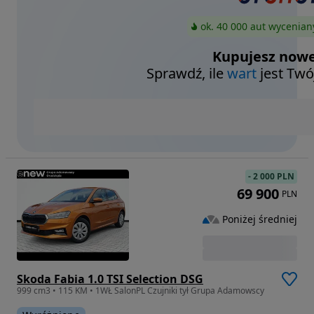
ok. 40 000 aut wycenian
Kupujesz nowe
Sprawdź, ile
wart
jest Twó
-
2 000 PLN
69 900
PLN
Poniżej średniej
Skoda Fabia 1.0 TSI Selection DSG
999 cm3 • 115 KM • 1WŁ SalonPL Czujniki tył Grupa Adamowscy