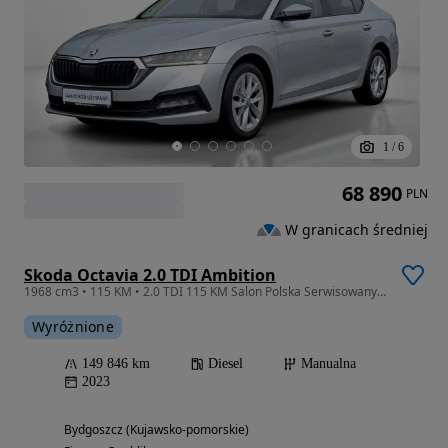
1
/
6
68 890
PLN
W granicach średniej
Skoda Octavia 2.0 TDI Ambition
1968 cm3 • 115 KM • 2.0 TDI 115 KM Salon Polska Serwisowany w ASO Skoda Bezwypadkowy Gwar.
Wyróżnione
149 846 km
Diesel
Manualna
2023
Bydgoszcz (Kujawsko-pomorskie)