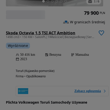
1
/
6
79 900
PLN
W granicach średniej
Skoda Octavia 1.5 TSI ACT Ambition
1498 cm3 • 150 KM • SalonPL|1Właściciel|Bezwypadkowy|SerwisASO|Gwarancja|FVAT23%|KESSY
Wyróżnione
50 416 km
Benzyna
Manualna
2023
Toruń (Kujawsko-pomorskie)
Firma • Opublikowano
Zobacz ogłoszenia
Plichta Volkswagen Toruń Samochody Używane