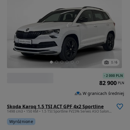
1
/
6
-
2 000 PLN
82 900
PLN
W granicach średniej
Skoda Karoq 1.5 TSI ACT GPF 4x2 Sportline
1498 cm3 • 150 KM • 1.5 TSI Sportline FV23% Serwis ASO Salon Polska
Wyróżnione