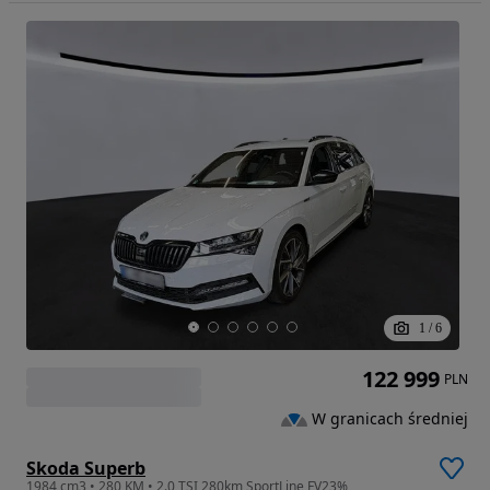
1
/
6
122 999
PLN
W granicach średniej
Skoda Superb
1984 cm3 • 280 KM • 2.0 TSI 280km SportLine FV23%