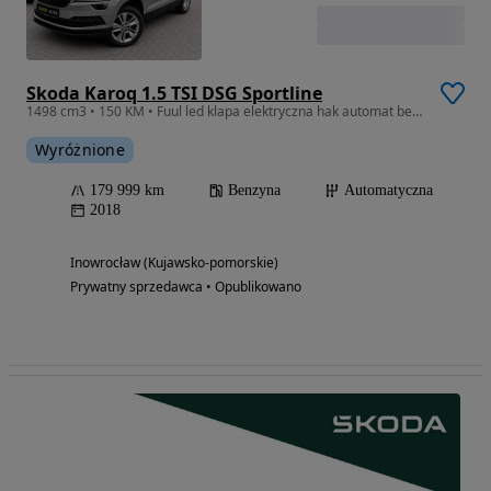
Skoda Karoq 1.5 TSI DSG Sportline
1498 cm3 • 150 KM • Fuul led klapa elektryczna hak automat benzyna skóra warto
Wyróżnione
179 999 km
Benzyna
Automatyczna
2018
Inowrocław (Kujawsko-pomorskie)
Prywatny sprzedawca • Opublikowano