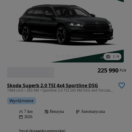
1
/
6
225 990
PLN
Skoda Superb 2.0 TSI 4x4 Sportline DSG
1984 cm3 • 265 KM • Sportline 2.0 TSI 265 KM DSG 4x4 Torcular 19" dostępny od ręki !
Wyróżnione
7 km
Benzyna
Automatyczna
2026
Toruń (Kujawsko-pomorskie)