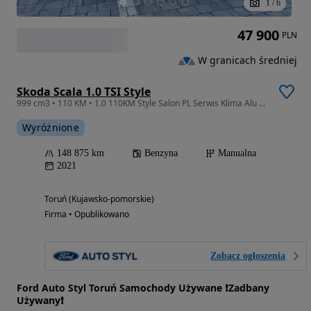
1
/
6
47 900
PLN
W granicach średniej
Skoda Scala 1.0 TSI Style
999 cm3 • 110 KM • 1.0 110KM Style Salon PL Serwis Klima Alu Kamera PDC Led Fotele FV23%
Wyróżnione
148 875 km
Benzyna
Manualna
2021
Toruń (Kujawsko-pomorskie)
Firma • Opublikowano
Zobacz ogłoszenia
Ford Auto Styl Toruń Samochody Używane ❗️Zadbany
Używany❗️