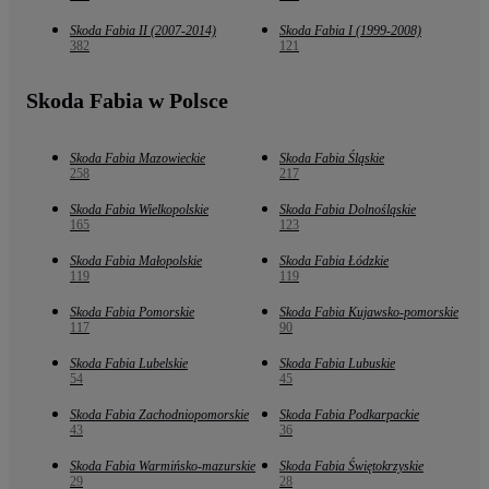
Skoda Fabia II (2007-2014)
Skoda Fabia I (1999-2008)
382
121
Skoda Fabia w Polsce
Skoda Fabia Mazowieckie
Skoda Fabia Śląskie
258
217
Skoda Fabia Wielkopolskie
Skoda Fabia Dolnośląskie
165
123
Skoda Fabia Małopolskie
Skoda Fabia Łódzkie
119
119
Skoda Fabia Pomorskie
Skoda Fabia Kujawsko-pomorskie
117
90
Skoda Fabia Lubelskie
Skoda Fabia Lubuskie
54
45
Skoda Fabia Zachodniopomorskie
Skoda Fabia Podkarpackie
43
36
Skoda Fabia Warmińsko-mazurskie
Skoda Fabia Świętokrzyskie
29
28