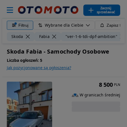
Zacznij
sprzedawać
Wybrane dla Ciebie
Filtruj
Zapisz filt
Skoda
Fabia
"ver-1-6-tdi-dpf-ambition"
Skoda Fabia - Samochody Osobowe
Liczba ogłoszeń:
5
Jak pozycjonowane są ogłoszenia?
8 500
PLN
W granicach średniej