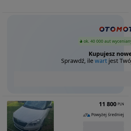
ok. 40 000 aut wycenian
Kupujesz nowe
Sprawdź, ile
wart
jest Twó
11 800
PLN
Powyżej średniej