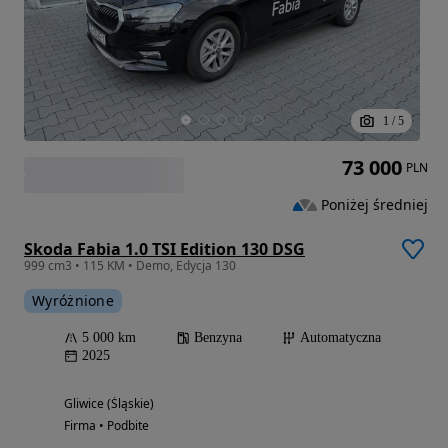
1
/
5
73 000
PLN
Poniżej średniej
Skoda Fabia 1.0 TSI Edition 130 DSG
999 cm3 • 115 KM • Demo, Edycja 130
Wyróżnione
5 000 km
Benzyna
Automatyczna
2025
Gliwice (Śląskie)
Firma • Podbite