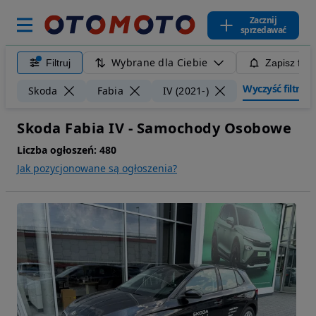
Zacznij
sprzedawać
Wybrane dla Ciebie
Filtruj
Zapisz filt
Wyczyść filtry
Skoda
Fabia
IV (2021-)
Skoda Fabia IV - Samochody Osobowe
Liczba ogłoszeń:
480
Jak pozycjonowane są ogłoszenia?