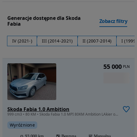
Generacje dostępne dla Skoda
Zobacz filtry
Fabia
IV (2021-)
III (2014-2021)
II (2007-2014)
I (1999
55 000
PLN
Skoda Fabia 1.0 Ambition
999 cm3 • 80 KM • Skoda Fabia 1.0 MPI 80KM Ambition LAkier oryginał I rej 12.2023
Wyróżnione
93 000 km
Benzyna
Manualna