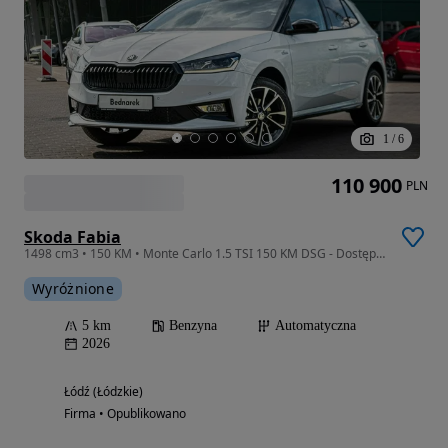
1
/
6
110 900
PLN
Skoda Fabia
1498 cm3 • 150 KM • Monte Carlo 1.5 TSI 150 KM DSG - Dostępny od ręki!
Wyróżnione
5 km
Benzyna
Automatyczna
2026
Łódź (Łódzkie)
Firma • Opublikowano