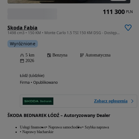
111 300
PLN
Skoda Fabia
1498 cm3 • 150 KM • Monte Carlo 1.5 TSI 150 KM DSG - Dostępny od ręki!
Wyróżnione
5 km
Benzyna
Automatyczna
2026
Łódź (Łódzkie)
Firma • Opublikowano
Zobacz ogłoszenia
ŠKODA BEDNAREK ŁÓDŹ – Autoryzowany Dealer
Usługi finansowe
Naprawa samochodów
Szybka naprawa
Naprawy blacharskie