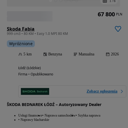
1
/
6
67 800
PLN
Skoda Fabia
999 cm3 • 80 KM • Easy 1.0 MPI 80 KM
Wyróżnione
5 km
Benzyna
Manualna
2026
Łódź (Łódzkie)
Firma • Opublikowano
Zobacz ogłoszenia
ŠKODA BEDNAREK ŁÓDŹ – Autoryzowany Dealer
Usługi finansowe
Naprawa samochodów
Szybka naprawa
Naprawy blacharskie