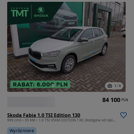
1
/
6
84 100
PLN
Skoda Fabia 1.0 TSI Edition 130
999 cm3 • 95 KM • 1.0 TSI 95KM EDITION 130, dostępna od ręki, produkcja 2026
Wyróżnione