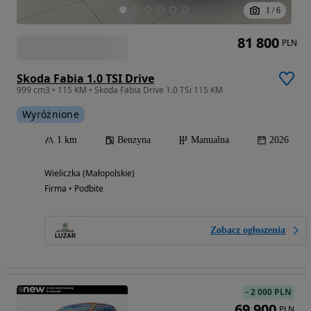
1
/
6
81 800
PLN
Skoda Fabia 1.0 TSI Drive
999 cm3 • 115 KM • Skoda Fabia Drive 1.0 TSi 115 KM
Wyróżnione
1 km
Benzyna
Manualna
2026
Wieliczka (Małopolskie)
Firma • Podbite
Zobacz ogłoszenia
-
2 000 PLN
69 900
PLN