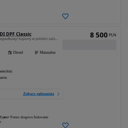
8 500
DI DPF Classic
PLN
1598 cm3 • 75 KM • Bezwypadkowy! Kupiony w polskim salonie! Serwisowany! VAT23%!
Diesel
Manualna
ieckie)
wano
Zobacz ogłoszenia
yjnia
Pomoc drogowa /holowanie
y