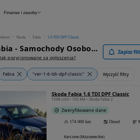
Finanse i zasoby
chody
Finansowanie
Leasing
dy
Narzędzie do wyceny samochodu
tryczne
Raport z inspekcji
obowe
Skoda
Fabia
1.6 TDI DPF Classic
m
Raport historii pojazdu
Skoda Fabia - Samochody Osobowe
Otomoto News
Zapisz fi
wane
Jak pozycjonowane są ogłoszenia?
Fabia
"ver-1-6-tdi-dpf-classic"
Wyczyść filtry
Skoda Fabia 1.6 TDI DPF Classic
1598 cm3 • 105 KM • Skoda Fabia 2
Zweryfikowane dane
174 000 km
Diesel
Karczew (Mazowieckie)