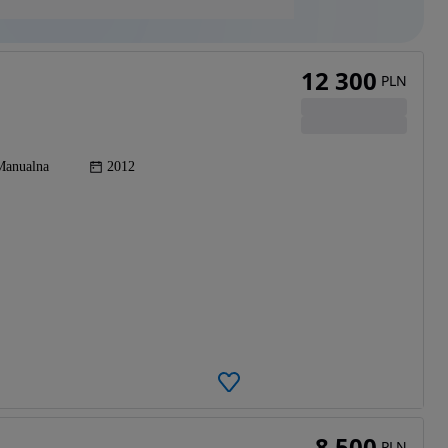
12 300
PLN
Manualna
2012
8 500
PLN