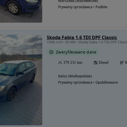
Warszawa (Mazowieckie)
Prywatny sprzedawca • Podbite
Skoda Fabia 1.6 TDI DPF Classic
1598 cm3 • 90 KM • Skoda Fabia 1.6 TDI DPF Class
Zweryfikowane dane
379 211 km
Diesel
M
Kalisz (Wielkopolskie)
Prywatny sprzedawca • Opublikowano