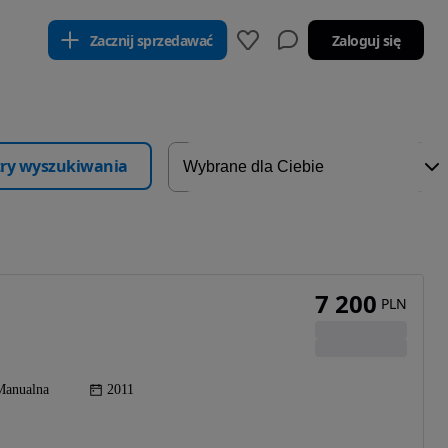
Zacznij sprzedawać
Zaloguj się
ltry wyszukiwania
7 200
PLN
Manualna
2011