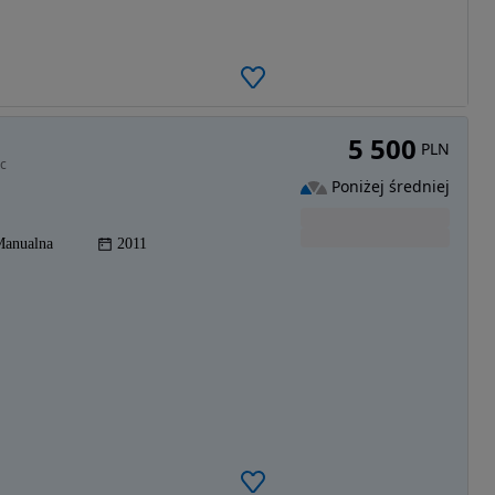
5 500
PLN
ic
Poniżej średniej
anualna
2011