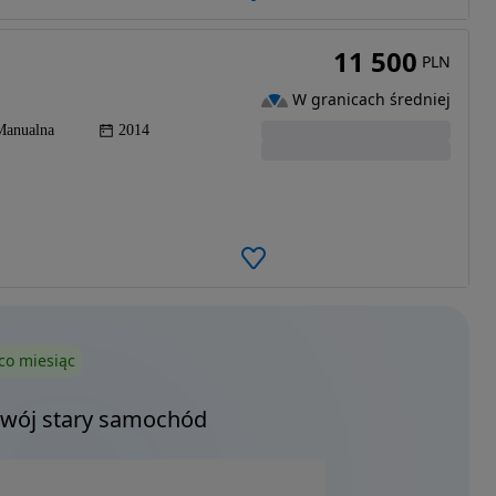
11 500
PLN
W granicach średniej
Manualna
2014
co miesiąc
Twój stary samochód