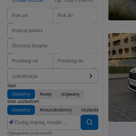
Ustaw budżet
np. 1200 PLN/mc
Lokalizacja
Stan
Dowolny
Nowy
Używany
Stan uszkodzeń
Dowolny
Nieuszkodzony
Uszkodzony
Obsługiwane przez AutoIQ