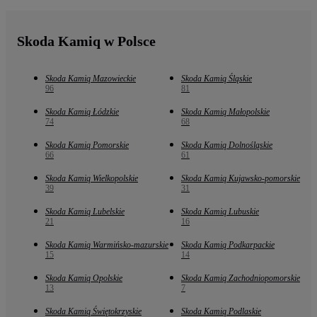
Skoda Kamiq w Polsce
Skoda Kamiq Mazowieckie
Skoda Kamiq Śląskie
96
81
Skoda Kamiq Łódzkie
Skoda Kamiq Małopolskie
74
68
Skoda Kamiq Pomorskie
Skoda Kamiq Dolnośląskie
66
61
Skoda Kamiq Wielkopolskie
Skoda Kamiq Kujawsko-pomorskie
39
31
Skoda Kamiq Lubelskie
Skoda Kamiq Lubuskie
21
16
Skoda Kamiq Warmińsko-mazurskie
Skoda Kamiq Podkarpackie
15
14
Skoda Kamiq Opolskie
Skoda Kamiq Zachodniopomorskie
13
7
Skoda Kamiq Świętokrzyskie
Skoda Kamiq Podlaskie