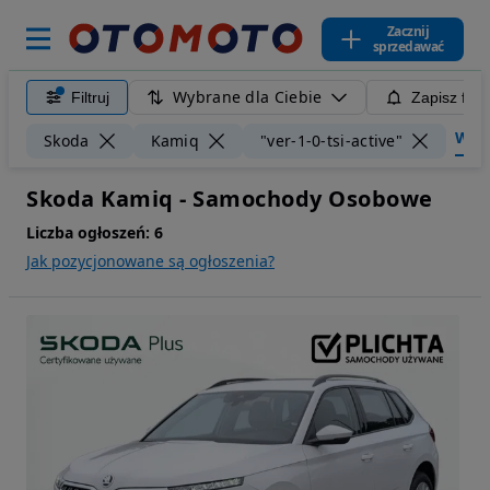
Zacznij
sprzedawać
Wybrane dla Ciebie
Filtruj
Zapisz filt
Wyczy
Skoda
Kamiq
"ver-1-0-tsi-active"
Skoda Kamiq - Samochody Osobowe
Liczba ogłoszeń:
6
Jak pozycjonowane są ogłoszenia?