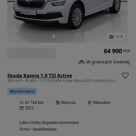
1
/
6
64 900
PLN
W granicach średniej
Skoda Kamiq 1.0 TSI Active
999 cm3 • 95 KM • 1,0 TSI 95KM Active Klima LED FrontAssist Isofix 1WŁ SalonPL ASO FV23%
Wyróżnione
43 744 km
Benzyna
Manualna
2023
Lubicz Dolny (Kujawsko-pomorskie)
Firma • Opublikowano