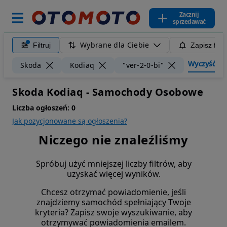
Zacznij
sprzedawać
Wybrane dla Ciebie
Filtruj
Zapisz filt
Wyczyść filt
Skoda
Kodiaq
"ver-2-0-bi"
Skoda Kodiaq - Samochody Osobowe
Liczba ogłoszeń:
0
Jak pozycjonowane są ogłoszenia?
Niczego nie znaleźliśmy
Spróbuj użyć mniejszej liczby filtrów, aby
uzyskać więcej wyników.
Chcesz otrzymać powiadomienie, jeśli
znajdziemy samochód spełniający Twoje
kryteria? Zapisz swoje wyszukiwanie, aby
otrzymywać powiadomienia emailem.