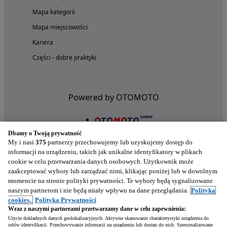
Mapa kategorii
Mapa miejscowości
Kariera
Części - dobre praktyki
Powered by OTOMOTO
Dbamy o Twoją prywatność
My i nasi
375
partnerzy przechowujemy lub uzyskujemy dostęp do
informacji na urządzeniu, takich jak unikalne identyfikatory w plikach
cookie w celu przetwarzania danych osobowych. Użytkownik może
zaakceptować wybory lub zarządzać nimi, klikając poniżej lub w dowolnym
momencie na stronie polityki prywatności. Te wybory będą sygnalizowane
naszym partnerom i nie będą miały wpływu na dane przeglądania.
Polityka
Nasze aplikacje w twoim telefonie
cookies,
Polityka Prywatności
Wraz z naszymi partnerami przetwarzamy dane w celu zapewnienia:
Użycie dokładnych danych geolokalizacyjnych. Aktywne skanowanie charakterystyki urządzenia do
celów identyfikacji. Przechowywanie informacji na urządzeniu lub dostęp do nich. Spersonalizowane