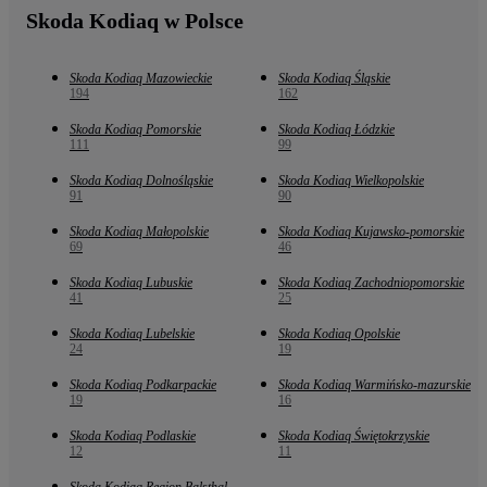
Skoda Kodiaq w Polsce
Skoda Kodiaq Mazowieckie
Skoda Kodiaq Śląskie
194
162
Skoda Kodiaq Pomorskie
Skoda Kodiaq Łódzkie
111
99
Skoda Kodiaq Dolnośląskie
Skoda Kodiaq Wielkopolskie
91
90
Skoda Kodiaq Małopolskie
Skoda Kodiaq Kujawsko-pomorskie
69
46
Skoda Kodiaq Lubuskie
Skoda Kodiaq Zachodniopomorskie
41
25
Skoda Kodiaq Lubelskie
Skoda Kodiaq Opolskie
24
19
Skoda Kodiaq Podkarpackie
Skoda Kodiaq Warmińsko-mazurskie
19
16
Skoda Kodiaq Podlaskie
Skoda Kodiaq Świętokrzyskie
12
11