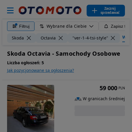
Zacznij
sprzedawać
Wybrane dla Ciebie
Filtruj
Zapisz filt
Wyczy
Skoda
Octavia
"ver-1-4-tsi-style"
Skoda Octavia - Samochody Osobowe
Liczba ogłoszeń:
5
Jak pozycjonowane są ogłoszenia?
59 000
PLN
W granicach średniej