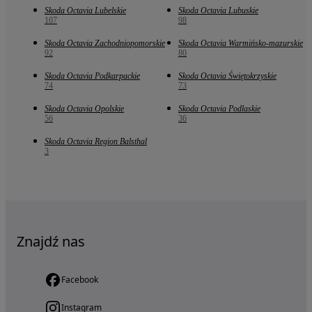
Skoda Octavia Lubelskie
Skoda Octavia Lubuskie
107
98
Skoda Octavia Zachodniopomorskie
Skoda Octavia Warmińsko-mazurskie
92
80
Skoda Octavia Podkarpackie
Skoda Octavia Świętokrzyskie
74
73
Skoda Octavia Opolskie
Skoda Octavia Podlaskie
56
36
Skoda Octavia Region Balsthal
3
Znajdź nas
Facebook
Instagram