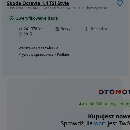
Skoda Octavia 1.4 TSI Style
1395 cm3 • 150 KM • Skoda Octavia 1,4 TSI 2015, bezwypadkowa, salon Polska
Zweryfikowane dane
241 378 km
Benzyna
Manualna
2015
Warszawa (Mazowieckie)
Prywatny sprzedawca • Podbite
ok. 40 000 aut wycenian
Kupujesz nowe
Sprawdź, ile
wart
jest Twó