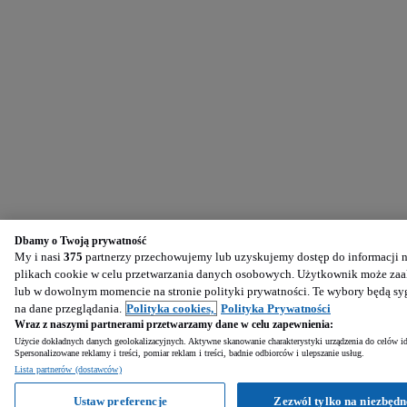
Dbamy o Twoją prywatność
My i nasi
375
partnerzy przechowujemy lub uzyskujemy dostęp do informacji na
plikach cookie w celu przetwarzania danych osobowych. Użytkownik może zaak
lub w dowolnym momencie na stronie polityki prywatności. Te wybory będą s
na dane przeglądania.
Polityka cookies,
Polityka Prywatności
Wraz z naszymi partnerami przetwarzamy dane w celu zapewnienia:
Użycie dokładnych danych geolokalizacyjnych. Aktywne skanowanie charakterystyki urządzenia do celów ide
Spersonalizowane reklamy i treści, pomiar reklam i treści, badnie odbiorców i ulepszanie usług.
Lista partnerów (dostawców)
Ustaw preferencje
Zezwól tylko na niezbędn