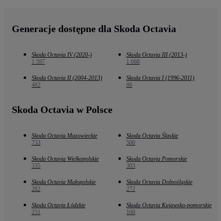
Generacje dostępne dla Skoda Octavia
Skoda Octavia IV (2020-)
Skoda Octavia III (2013-)
1 597
1 068
Skoda Octavia II (2004-2013)
Skoda Octavia I (1996-2011)
482
86
Skoda Octavia w Polsce
Skoda Octavia Mazowieckie
Skoda Octavia Śląskie
733
500
Skoda Octavia Wielkopolskie
Skoda Octavia Pomorskie
335
303
Skoda Octavia Małopolskie
Skoda Octavia Dolnośląskie
282
272
Skoda Octavia Łódzkie
Skoda Octavia Kujawsko-pomorskie
251
160