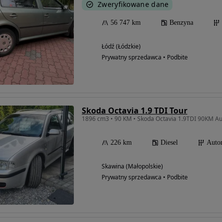
Zweryfikowane dane
56 747 km
Benzyna
Łódź (Łódzkie)
Prywatny sprzedawca • Podbite
Skoda Octavia 1.9 TDI Tour
1896 cm3 • 90 KM • Skoda Octavia 1.9TDI 90KM A
226 km
Diesel
Auto
Skawina (Małopolskie)
Prywatny sprzedawca • Podbite