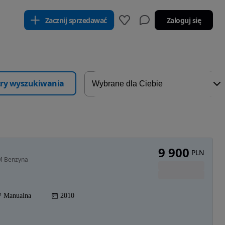
Zacznij sprzedawać
Zaloguj się
ltry wyszukiwania
9 900
PLN
KM Benzyna
Manualna
2010