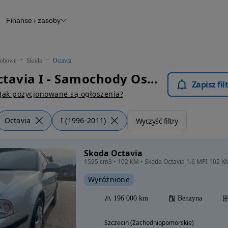
Finanse i zasoby
chody
Finansowanie
Leasing
dy
Narzędzie do wyceny samochodu
tryczne
Raport z inspekcji
obowe
Skoda
Octavia
m
Raport historii pojazdu
Skoda Octavia I - Samochody Osobowe
Otomoto News
Zapisz fi
wane
Jak pozycjonowane są ogłoszenia?
Octavia
I (1996-2011)
Wyczyść filtry
Skoda Octavia
1595 cm3 • 102 KM • Skoda Octavia 1.6 MPI 102 
Wyróżnione
196 000 km
Benzyna
Szczecin (Zachodniopomorskie)