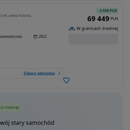
-
2 550 PLN
iel, pełna historia.
69 449
PLN
W granicach średniej
Automatyczna
2022
Zobacz ogłoszenia
co miesiąc
Twój stary samochód