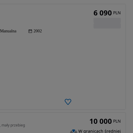
6 090
PLN
Manualna
2002
10 000
PLN
, mały przebieg
W granicach średniej