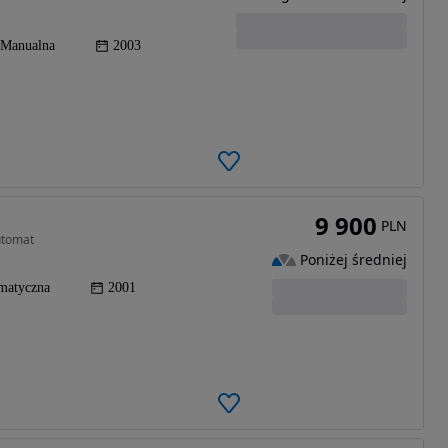
Manualna
2003
9 900
PLN
utomat
Poniżej średniej
matyczna
2001