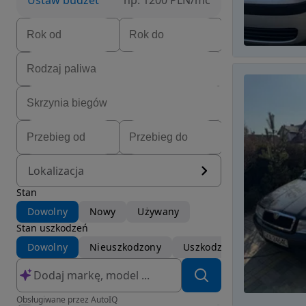
Ustaw budżet
np. 1200 PLN/mc
Lokalizacja
Stan
Dowolny
Nowy
Używany
Stan uszkodzeń
Dowolny
Nieuszkodzony
Uszkodzony
Obsługiwane przez AutoIQ