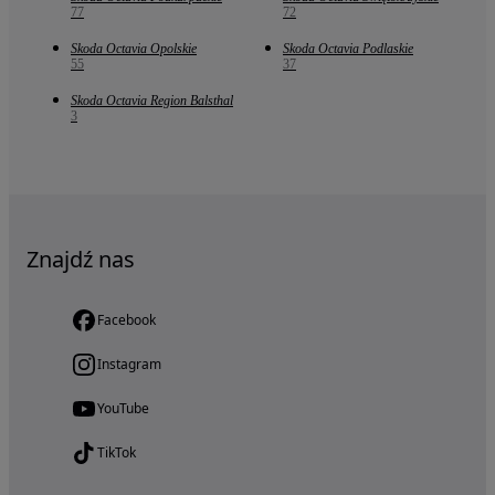
77
72
Skoda Octavia Opolskie
Skoda Octavia Podlaskie
55
37
Skoda Octavia Region Balsthal
3
Znajdź nas
Facebook
Instagram
YouTube
TikTok