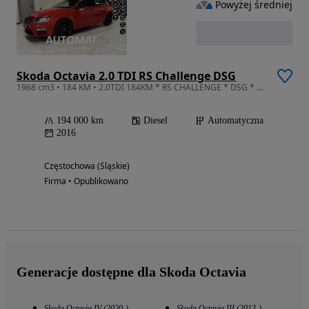
Powyżej średniej
Skoda Octavia 2.0 TDI RS Challenge DSG
1968 cm3 • 184 KM • 2.0TDI 184KM * RS CHALLENGE * DSG * VRS Mode * Navi * Bi-Xenon
194 000 km
Diesel
Automatyczna
2016
Częstochowa (Śląskie)
Firma • Opublikowano
Generacje dostępne dla Skoda Octavia
Skoda Octavia IV (2020-)
Skoda Octavia III (2013-)