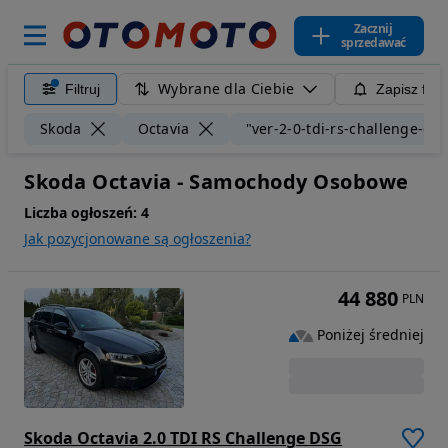
Zacznij
sprzedawać
Wybrane dla Ciebie
Filtruj
Zapisz filt
Skoda
Octavia
"ver-2-0-tdi-rs-challenge-ds
Skoda Octavia - Samochody Osobowe
Liczba ogłoszeń:
4
Jak pozycjonowane są ogłoszenia?
44 880
PLN
Poniżej średniej
Skoda Octavia 2.0 TDI RS Challenge DSG