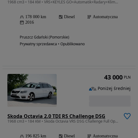
1968 cm3 • 184 KM • VRS+KEYLES GO+Automatik+Radary+Klimatronik+Podgrz Fotele+Alu+Aso
178 000 km
Diesel
Automatyczna
2016
Pruszcz Gdański (Pomorskie)
Prywatny sprzedawca • Opublikowano
43 000
PLN
Poniżej średniej
Skoda Octavia 2.0 TDI RS Challenge DSG
1968 cm3 • 184 KM • Skoda Octavia VRS DSG Challenge Full Opcja ASO Oryginalny Lakier
196 825 km
Diesel
Automatyczna