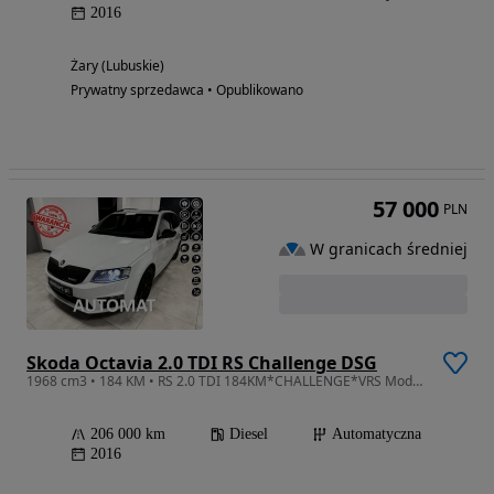
2016
Żary (Lubuskie)
Prywatny sprzedawca • Opublikowano
57 000
PLN
W granicach średniej
Skoda Octavia 2.0 TDI RS Challenge DSG
1968 cm3 • 184 KM • RS 2.0 TDI 184KM*CHALLENGE*VRS Mode*AppleCar*Bi-Xenon*El.Klapa*NIEMCY
206 000 km
Diesel
Automatyczna
2016