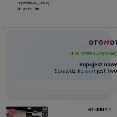
Częstochowa (Śląskie)
Firma • Podbite
ok. 40 000 aut wycenian
Kupujesz nowe
Sprawdź, ile
wart
jest Twó
61 000
PLN