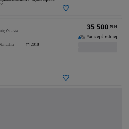
ie
35 500
PLN
odę Octavia
Poniżej średniej
Manualna
2018