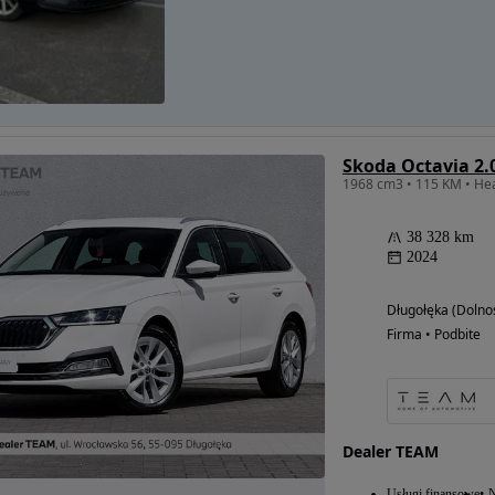
Skoda Octavia 2.0
38 328 km
2024
Długołęka (Dolnoś
Firma • Podbite
Dealer TEAM
Usługi finansowe
N