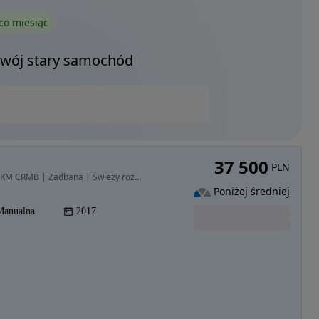
co miesiąc
Twój stary samochód
37 500
PLN
1968 cm3 • 150 KM • Skoda Octavia III 2.0 TDI 150 KM CRMB | Zadbana | Świeży rozrząd.
Poniżej średniej
Manualna
2017