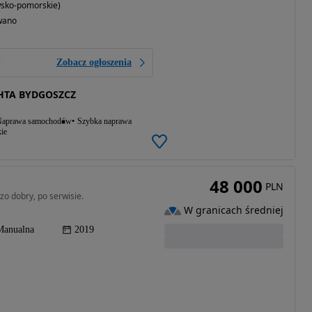
wsko-pomorskie)
wano
Zobacz ogłoszenia
HTA BYDGOSZCZ
aprawa samochodów
Szybka naprawa
ie
48 000
PLN
zo dobry, po serwisie.
W granicach średniej
Manualna
2019