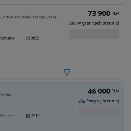
73 900
PLN
1968 cm3 • 150 KM • Skoda Octavia 2.0 TDI salon PL virtual/aac/radar/ adaptacyjne ledy
W granicach średniej
anualna
2022
46 000
PLN
 150 km
Powyżej średniej
Manualna
2019