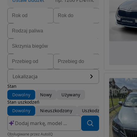
Ustaw budżet
np. 1200 PLN/mc
Lokalizacja
Stan
Dowolny
Nowy
Używany
Stan uszkodzeń
Dowolny
Nieuszkodzony
Uszkodzony
Obsługiwane przez AutoIQ