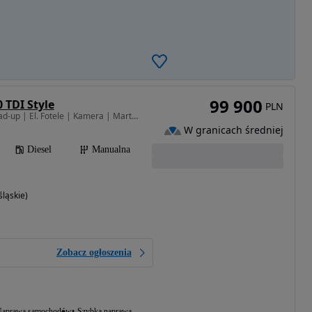
99 900
 TDI Style
PLN
1968 cm3 • 115 KM • Head-up | El. Fotele | Kamera | Martwe pole | ACC | Lane Assist | FVAT
W granicach średniej
Diesel
Manualna
ląskie)
Zobacz ogłoszenia
aprawa samochodów
Szybka naprawa