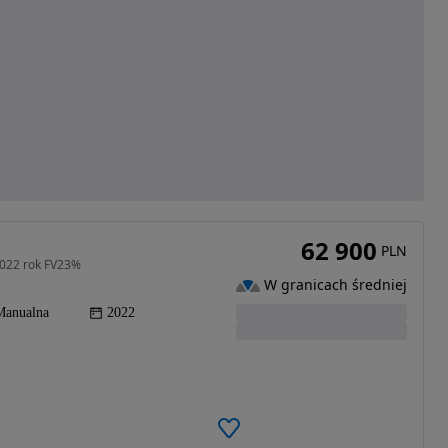
62 900
PLN
2022 rok FV23%
W granicach średniej
Manualna
2022