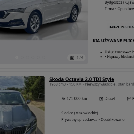
Bydgoszcz (Kuja
Firma • Opubliko
KIA UŻYWANE PLIC
Usługi finansowe
N
Naprawy blacharsk
1
/
6
Skoda Octavia 2.0 TDI Style
1968 cm3 • 150 KM • Pierwszy właściciel, stan bard
171 000 km
Diesel
Siedlce (Mazowieckie)
Prywatny sprzedawca • Opublikowano