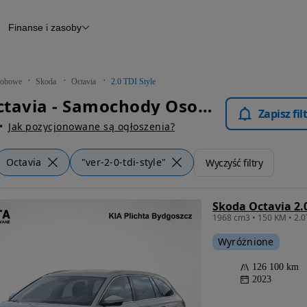
Finanse i zasoby
chody
Finansowanie
Leasing
dy
Narzędzie do wyceny samochodu
tryczne
Raport z inspekcji
obowe
Skoda
Octavia
2.0 TDI Style
m
Raport historii pojazdu
Skoda Octavia - Samochody Osobowe
Otomoto News
Zapisz fi
wane
Jak pozycjonowane są ogłoszenia?
Octavia
"ver-2-0-tdi-style"
Wyczyść filtry
Skoda Octavia 2.0
Wyróżnione
126 100 km
2023