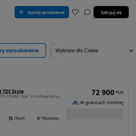
Zacznij sprzedawać
Zaloguj się
ltry wyszukiwania
72 900
 TDI Style
PLN
1968 cm3 • 150 KM • 2.0TDI 150KM. Style. 3-strefowa klima. Podgrzewane fotele przód i tył.
W granicach średniej
Diesel
Manualna