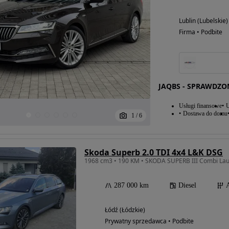
Lublin (Lubelskie)
Firma • Podbite
JAQBS - SPRAWDZO
Usługi finansowe
U
Dostawa do domu
1
/
6
Skoda Superb 2.0 TDI 4x4 L&K DSG
1968 cm3 • 190 KM • SKODA SUPERB III Combi La
287 000 km
Diesel
Łódź (Łódzkie)
Prywatny sprzedawca • Podbite