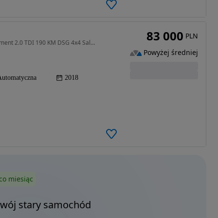
83 000
PLN
1968 cm3 • 190 KM • Skoda Superb III Laurin & Klement 2.0 TDI 190 KM DSG 4x4 Salon Polska
Powyżej średniej
Automatyczna
2018
co miesiąc
Twój stary samochód