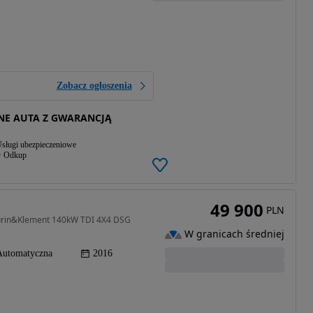
Zobacz ogłoszenia
NE AUTA Z GWARANCJĄ
sługi ubezpieczeniowe
Odkup
49 900
PLN
urin&Klement 140kW TDI 4X4 DSG
W granicach średniej
Automatyczna
2016