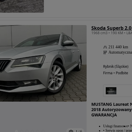
Skoda Superb 2.0
211 440 km
Automatyczn
Rybnik (Śląskie)
Firma • Podbite
MUSTANG Laureat N
2018 Autoryzowan
GWARANCJA
Usługi finansowe
N
Serwis opon / prz
1
/
6