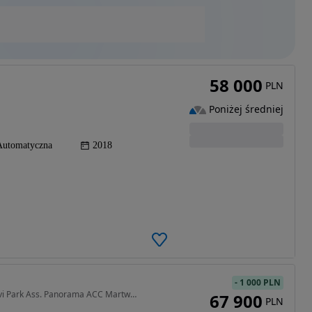
58 000
PLN
Poniżej średniej
Automatyczna
2018
-
1 000 PLN
1968 cm3 • 190 KM • Xenon LED Skóra Kamera Navi Park Ass. Panorama ACC Martwe Pole Serwis
67 900
PLN