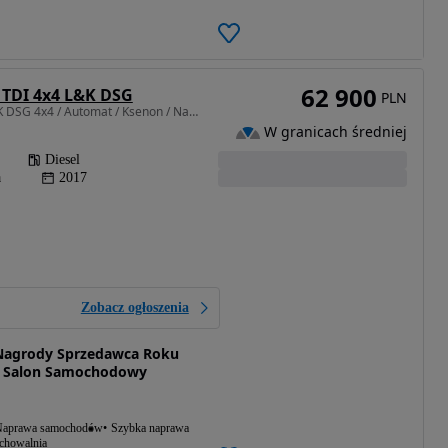
62 900
 TDI 4x4 L&K DSG
PLN
1968 cm3 • 190 KM • L&K DSG 4x4 / Automat / Ksenon / Navi / Led / Skóra / Klimatronik
W granicach średniej
Diesel
a
2017
Zobacz ogłoszenia
agrody Sprzedawca Roku
y Salon Samochodowy
aprawa samochodów
Szybka naprawa
echowalnia