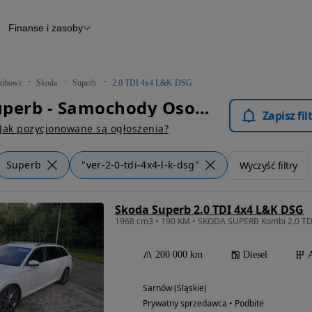
Finanse i zasoby
chody
Finansowanie
Leasing
dy
Narzędzie do wyceny samochodu
tryczne
Raport z inspekcji
obowe
Skoda
Superb
2.0 TDI 4x4 L&K DSG
m
Raport historii pojazdu
Skoda Superb - Samochody Osobowe
Otomoto News
Zapisz fi
wane
Jak pozycjonowane są ogłoszenia?
Superb
"ver-2-0-tdi-4x4-l-k-dsg"
Wyczyść filtry
Skoda Superb 2.0 TDI 4x4 L&K DSG
200 000 km
Diesel
Sarnów (Śląskie)
Prywatny sprzedawca • Podbite