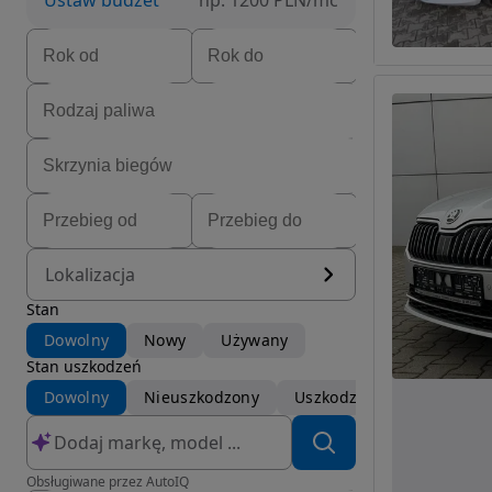
Ustaw budżet
np. 1200 PLN/mc
Lokalizacja
Stan
Dowolny
Nowy
Używany
Stan uszkodzeń
Dowolny
Nieuszkodzony
Uszkodzony
Obsługiwane przez AutoIQ