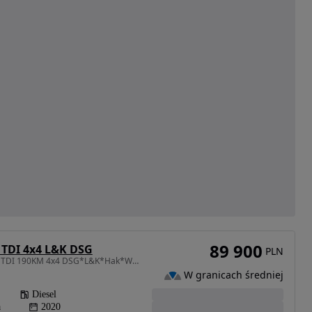
89 900
 TDI 4x4 L&K DSG
PLN
1968 cm3 • 190 KM • 2.0 TDI 190KM 4x4 DSG*L&K*Hak*Webasto*FV23%
W granicach średniej
Diesel
a
2020