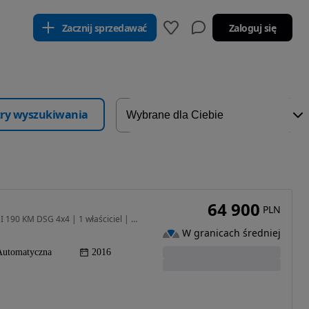
Zacznij sprzedawać
Zaloguj się
ltry wyszukiwania
64 900
PLN
1968 cm3 • 190 KM • SKODA SUPERB Kombi 2.0 TDI 190 KM DSG 4x4 | 1 właściciel | Salon PL
W granicach średniej
Automatyczna
2016