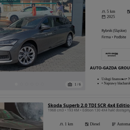
5 km
2025
Rybnik (Śląskie)
Firma • Podbite
AUTO-GAZDA GROU
Usługi finansowe
N
Naprawy blacharsk
1
/
6
Skoda Superb 2.0 TDI SCR 4x4 Editi
1968 cm3 • 193 KM • Edition 130 4X4 hak! dostępny
1 km
Diesel
Automa