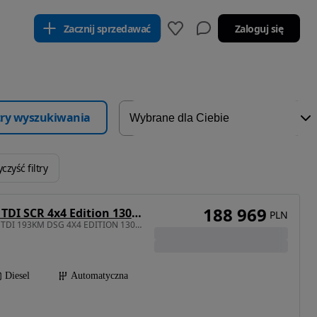
Zacznij sprzedawać
Zaloguj się
ltry wyszukiwania
czyść filtry
188 969
Skoda Superb 2.0 TDI SCR 4x4 Edition 130 DSG
PLN
1968 cm3 • 193 KM • 2.0 TDI 193KM DSG 4X4 EDITION 130, dostępny od ręki
Diesel
Automatyczna