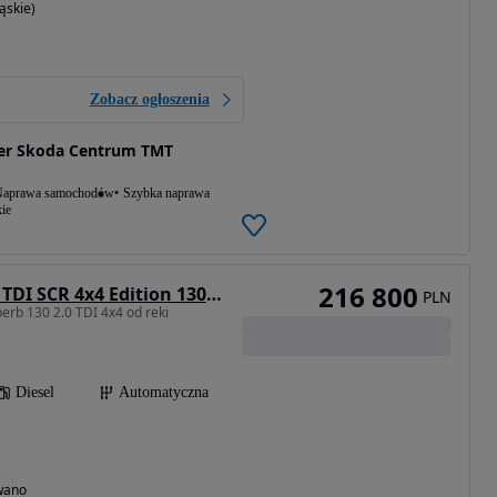
ąskie)
Zobacz ogłoszenia
er Skoda Centrum TMT
aprawa samochodów
Szybka naprawa
ie
216 800
Skoda Superb 2.0 TDI SCR 4x4 Edition 130 DSG
PLN
erb 130 2.0 TDI 4x4 od reki
Diesel
Automatyczna
wano