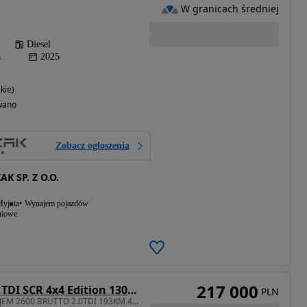
W granicach średniej
Diesel
a
2025
kie)
wano
Zobacz ogłoszenia
K SP. Z O.O.
yjnia
Wynajem pojazdów
niowe
217 000
Skoda Superb 2.0 TDI SCR 4x4 Edition 130 DSG
PLN
1968 cm3 • 193 KM • NAJEM 2600 BRUTTO 2.0TDI 193KM 4X4 Wersja Edition 130 Wyprzedaż 2025!