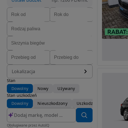
Ustaw budżet
np. 1200 PLN/mc
Lokalizacja
Stan
Dowolny
Nowy
Używany
Stan uszkodzeń
Dowolny
Nieuszkodzony
Uszkodzony
Obsługiwane przez AutoIQ