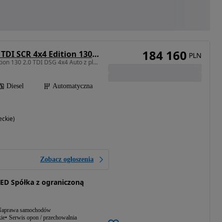
184 160
Skoda Superb 2.0 TDI SCR 4x4 Edition 130 DSG
PLN
1968 cm3 • 193 KM • Edition 130 2.0 TDI DSG 4x4 Auto z placu
Diesel
Automatyczna
eckie)
Zobacz ogłoszenia
D Spółka z ograniczoną
aprawa samochodów
ie
Serwis opon / przechowalnia