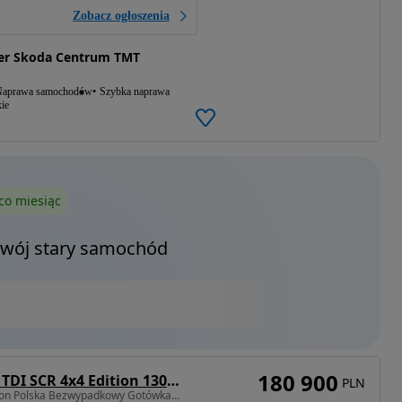
Zobacz ogłoszenia
er Skoda Centrum TMT
aprawa samochodów
Szybka naprawa
ie
co miesiąc
Twój stary samochód
180 900
Skoda Superb 2.0 TDI SCR 4x4 Edition 130 DSG
PLN
1968 cm3 • 193 KM • Salon Polska Bezwypadkowy Gotówka Leasing Kredyt