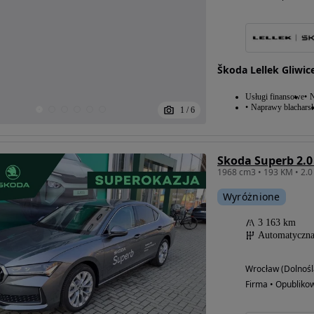
Škoda Lellek Gliwic
Usługi finansowe
N
Naprawy blacharsk
1
/
6
Wyróżnione
3 163 km
Automatyczn
Wrocław (Dolnośl
Firma • Opubliko