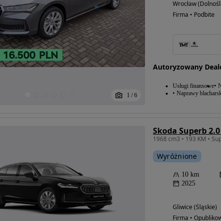
Wrocław (Dolnośl
Firma • Podbite
Autoryzowany Deal
Usługi finansowe
N
Naprawy blacharsk
1
/
6
1968 cm3 • 193 KM • Sup
Wyróżnione
10 km
2025
Gliwice (Śląskie)
Firma • Opubliko