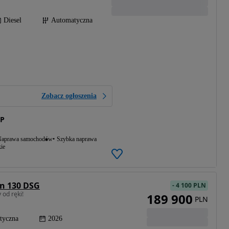
Diesel
Automatyczna
Zobacz ogłoszenia
P
aprawa samochodów
Szybka naprawa
ie
on 130 DSG
-
4 100 PLN
 od ręki!
189 900
PLN
tyczna
2026