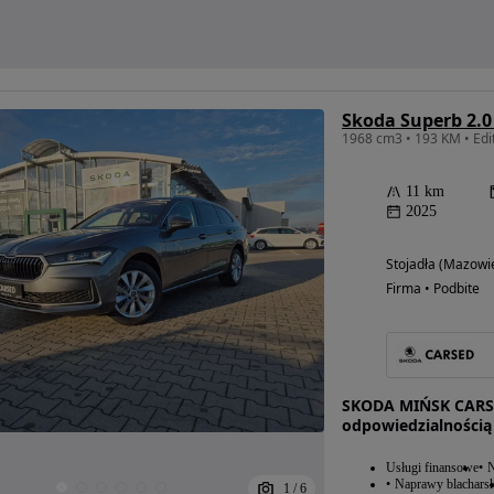
11 km
2025
Stojadła (Mazowi
Firma • Podbite
SKODA MIŃSK CARSE
odpowiedzialnością
Usługi finansowe
N
Naprawy blacharsk
1
/
6