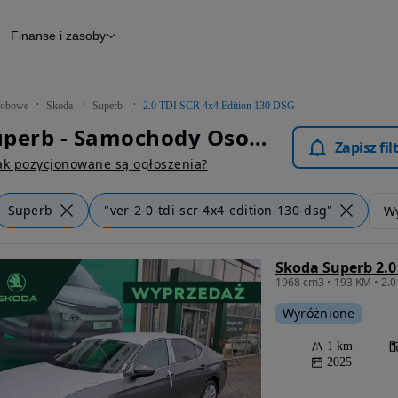
Finanse i zasoby
chody
Finansowanie
Leasing
dy
Narzędzie do wyceny samochodu
tryczne
Raport z inspekcji
obowe
Skoda
Superb
2.0 TDI SCR 4x4 Edition 130 DSG
m
Raport historii pojazdu
Skoda Superb - Samochody Osobowe
Otomoto News
Zapisz fi
wane
ak pozycjonowane są ogłoszenia?
Superb
"ver-2-0-tdi-scr-4x4-edition-130-dsg"
Wy
Wyróżnione
1 km
2025