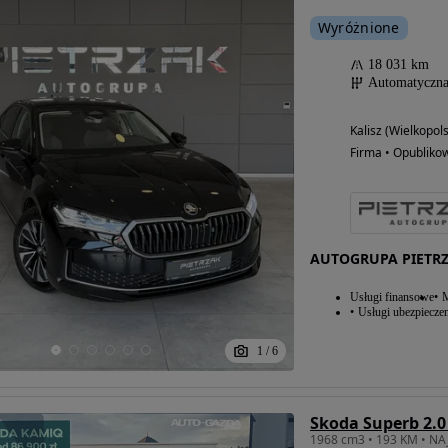
Wyróżnione
18 031 km
Automatyczn
Kalisz (Wielkopols
Firma • Opubliko
AUTOGRUPA PIETRZA
Usługi finansowe
M
Usługi ubezpiecze
1
/
6