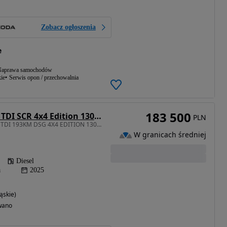
Zobacz ogłoszenia
e
aprawa samochodów
ie
Serwis opon / przechowalnia
183 500
Skoda Superb 2.0 TDI SCR 4x4 Edition 130 DSG
PLN
1968 cm3 • 193 KM • 2.0 TDI 193KM DSG 4X4 EDITION 130, dostępny od ręki
W granicach średniej
Diesel
a
2025
ąskie)
wano