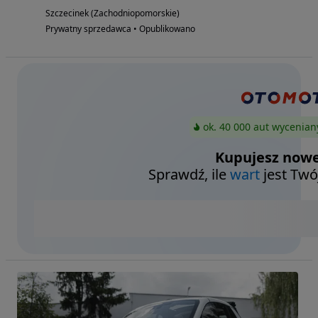
Szczecinek (Zachodniopomorskie)
Prywatny sprzedawca • Opublikowano
ok. 40 000 aut wycenian
Kupujesz nowe
Sprawdź, ile
wart
jest Twó