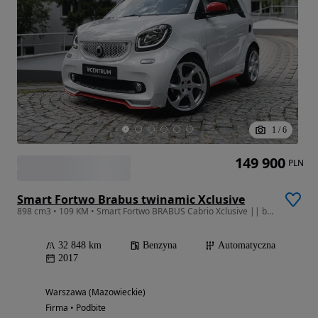
1
/
6
149 900
PLN
Smart Fortwo Brabus twinamic Xclusive
898 cm3 • 109 KM • Smart Fortwo BRABUS Cabrio Xclusive || bezywpadkowy || Pakiet Brabus
32 848 km
Benzyna
Automatyczna
2017
Warszawa (Mazowieckie)
Firma • Podbite