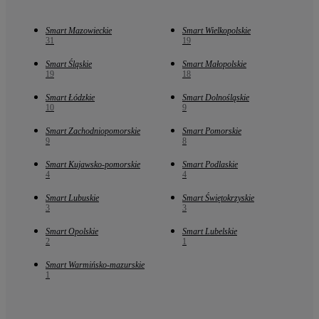
Smart Mazowieckie
Smart Wielkopolskie
31
19
Smart Śląskie
Smart Małopolskie
19
18
Smart Łódzkie
Smart Dolnośląskie
10
9
Smart Zachodniopomorskie
Smart Pomorskie
9
8
Smart Kujawsko-pomorskie
Smart Podlaskie
4
4
Smart Lubuskie
Smart Świętokrzyskie
3
3
Smart Opolskie
Smart Lubelskie
2
1
Smart Warmińsko-mazurskie
1