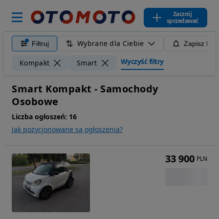
Zacznij
sprzedawać
Wybrane dla Ciebie
Filtruj
Zapisz filt
Wyczyść filtry
Kompakt
Smart
Smart Kompakt - Samochody
Osobowe
Liczba ogłoszeń:
16
Jak pozycjonowane są ogłoszenia?
33 900
PLN