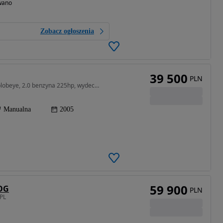
wano
Zobacz ogłoszenia
39 500
PLN
1994 cm3 • 225 KM • Subaru Impreza WRX sedan blobeye, 2.0 benzyna 225hp, wydech RM motors blow off radio CarPlay
Manualna
2005
59 900
TOG
PLN
 PL