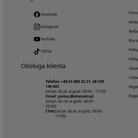
Pom
Facebook
Konta
Instagram
Rekl
YouTube
Biur
Polit
TikTok
Polit
Obsługa klienta
Zasad
Ustaw
Telefon: +48 61 880 32 21, 48 539
146 861
Regul
(od pn. do pt. w godz. 08:00 - 17:00)
Regul
Email: pomoc@otomoto.pl
(od pn. do nd. w godz. 08:00 -
20:00)
Chat:
(od pn. do pt. w godz. 09:00 -
17:00)