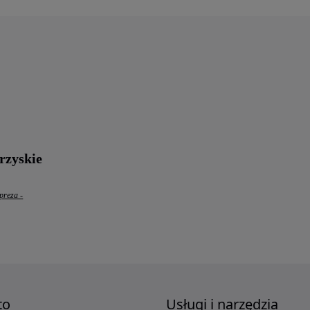
rzyskie
preza -
to
Usługi i narzędzia