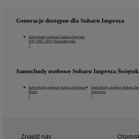
Generacje dostępne dla Subaru Impreza
Samochody osobowe Subaru Impreza
GH (2007-2011) Świętokrzyskie
2
Samochody osobowe Subaru Impreza Świętok
Samochody osobowe Subaru Impreza -
Samochody osobowe Subaru Im
Kielce
Jędrzejów
2
1
Znajdź nas
Otomo