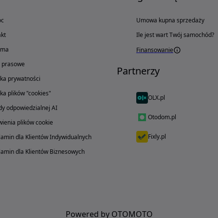
oc
Umowa kupna sprzedaży
kt
Ile jest wart Twój samochód?
ama
Finansowanie
o prasowe
Partnerzy
yka prywatności
yka plików "cookies"
OLX.pl
y odpowiedzialnej AI
Otodom.pl
ienia plików cookie
Fixly.pl
amin dla Klientów Indywidualnych
amin dla Klientów Biznesowych
Powered by OTOMOTO