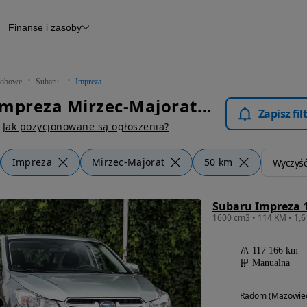
Finanse i zasoby
chody
Finansowanie
Leasing
dy
Narzędzie do wyceny samochodu
tryczne
Raport z inspekcji
obowe
Subaru
Impreza
m
Raport historii pojazdu
Subaru Impreza Mirzec-Majorat - Samochody Osobowe
Otomoto News
Zapisz fi
wane
Jak pozycjonowane są ogłoszenia?
Impreza
Mirzec-Majorat
50 km
Wyczyść 
Subaru Impreza 1
117 166 km
Manualna
Radom (Mazowiec