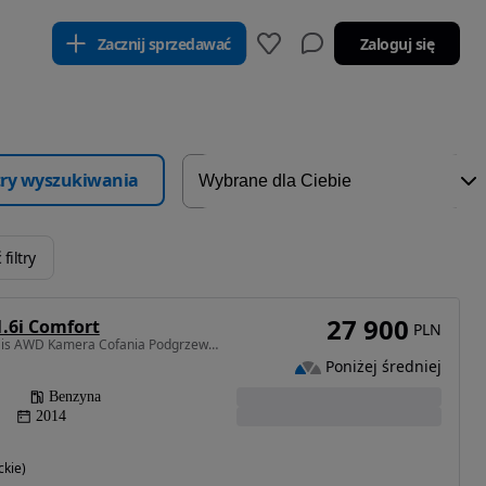
Zacznij sprzedawać
Zaloguj się
ltry wyszukiwania
filtry
27 900
.6i Comfort
PLN
1600 cm3 • 114 KM • 1,6 is AWD Kamera Cofania Podgrzewane Fotele Tempomat Klimatyzacja
Poniżej średniej
Benzyna
2014
kie)