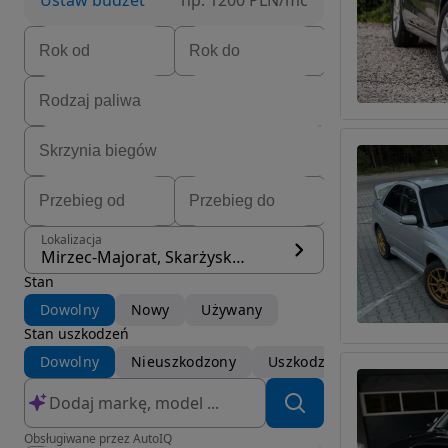
Ustaw budżet
np. 1200 PLN/mc
Lokalizacja
Mirzec-Majorat, Skarżysko-Kamienna
Stan
Dowolny
Nowy
Używany
Stan uszkodzeń
Dowolny
Nieuszkodzony
Uszkodzony
Obsługiwane przez AutoIQ