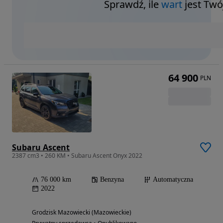
Sprawdź, ile
wart
jest Twó
64 900
PLN
Subaru Ascent
2387 cm3 • 260 KM • Subaru Ascent Onyx 2022
76 000 km
Benzyna
Automatyczna
2022
Grodzisk Mazowiecki (Mazowieckie)