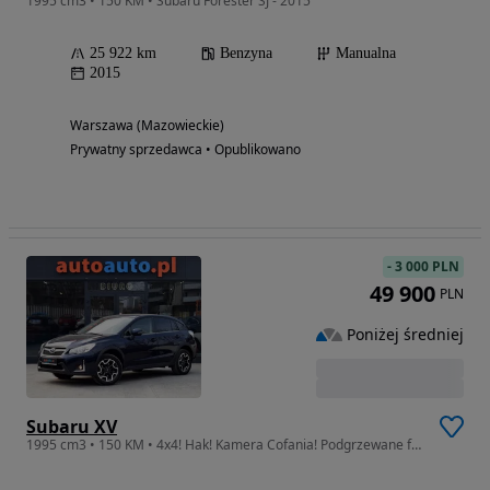
1995 cm3 • 150 KM • Subaru Forester SJ - 2015
25 922 km
Benzyna
Manualna
2015
Warszawa (Mazowieckie)
Prywatny sprzedawca • Opublikowano
-
3 000 PLN
49 900
PLN
Poniżej średniej
Subaru XV
1995 cm3 • 150 KM • 4x4! Hak! Kamera Cofania! Podgrzewane fotele!