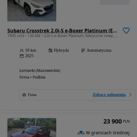
Subaru Crosstrek 2.0i-S e-Boxer Platinum (EyeSight) Lineartronic
1995 cm3 • 136 KM • 2.0i-S e-Boxer Platinum, fabrycznie nowy, z atrakcyjnym finansowaniem.
10 km
Hybryda
Automatyczna
2025
Łomianki (Mazowieckie)
Firma • Podbite
Zobacz ogłoszenia
Firma
23 900
PLN
W granicach średniej