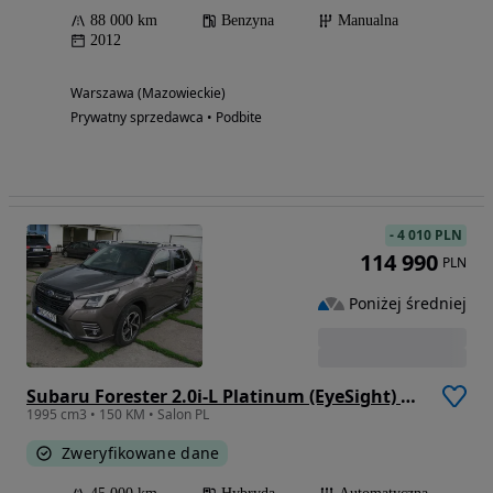
88 000 km
Benzyna
Manualna
2012
Warszawa (Mazowieckie)
Prywatny sprzedawca • Podbite
-
4 010 PLN
114 990
PLN
Poniżej średniej
Subaru Forester 2.0i-L Platinum (EyeSight) Lineartronic
1995 cm3 • 150 KM • Salon PL
Zweryfikowane dane