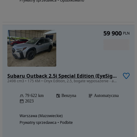
Prywatny sprzedawca • Opublikowano
59 900
PLN
Subaru Outback 2.5i Special Edition (EyeSight) Lineartronic
2498 cm3 • 175 KM • Onyx Edition, 2.5, bogate wyposażenie - auto w drodze do Polski
79 622 km
Benzyna
Automatyczna
2023
Warszawa (Mazowieckie)
Prywatny sprzedawca • Podbite