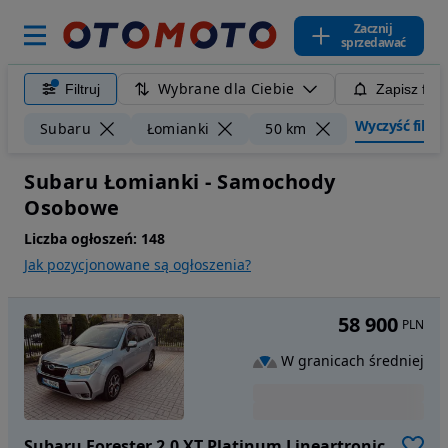
Zacznij
sprzedawać
Wybrane dla Ciebie
Filtruj
Zapisz filt
Wyczyść filtry
Subaru
Łomianki
50 km
Subaru Łomianki - Samochody
Osobowe
Liczba ogłoszeń:
148
Jak pozycjonowane są ogłoszenia?
58 900
PLN
W granicach średniej
Subaru Forester 2.0 XT Platinum Lineartronic