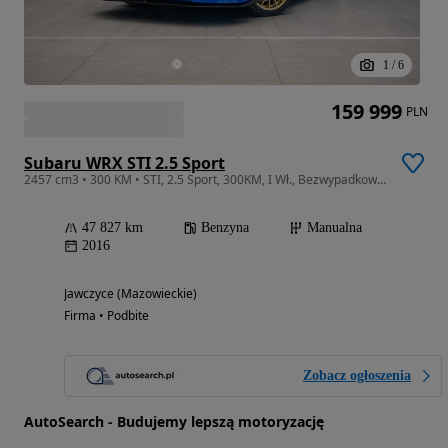
1
/
6
159 999
PLN
Subaru WRX STI 2.5 Sport
2457 cm3 • 300 KM • STI, 2.5 Sport, 300KM, I Wł., Bezwypadkowy, Stan kolekcjonerski
47 827 km
Benzyna
Manualna
2016
Jawczyce (Mazowieckie)
Firma • Podbite
Zobacz ogłoszenia
AutoSearch - Budujemy lepszą motoryzację