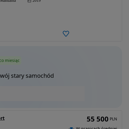
Manualna
2019
co miesiąc
Twój stary samochód
55 500
rt
PLN
W granicach średniej