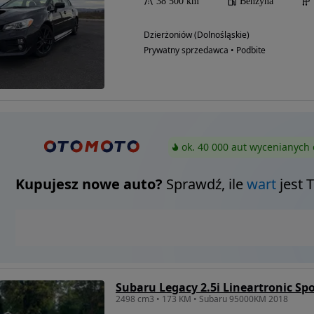
38 500 km
Benzyna
Dzierżoniów (Dolnośląskie)
Prywatny sprzedawca • Podbite
ok. 40 000 aut wycenianych 
Kupujesz nowe auto?
Sprawdź, ile
wart
jest 
Subaru Legacy 2.5i Lineartronic Spo
2498 cm3 • 173 KM • Subaru 95000KM 2018