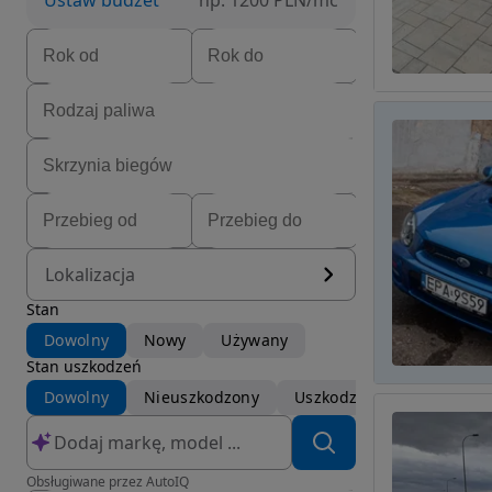
Ustaw budżet
np. 1200 PLN/mc
Lokalizacja
Stan
Dowolny
Nowy
Używany
Stan uszkodzeń
Dowolny
Nieuszkodzony
Uszkodzony
Obsługiwane przez AutoIQ