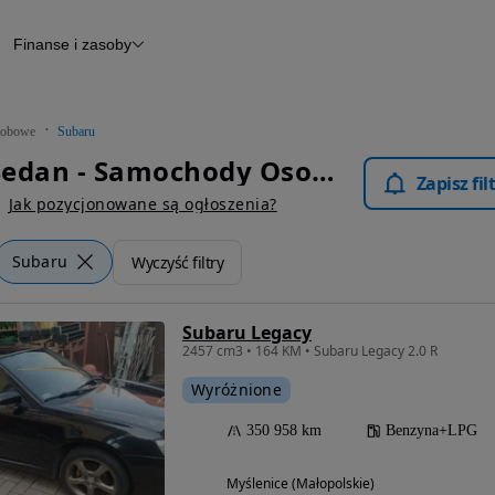
Finanse i zasoby
chody
Finansowanie
Leasing
dy
Narzędzie do wyceny samochodu
tryczne
Raport z inspekcji
obowe
Subaru
m
Raport historii pojazdu
Subaru Sedan - Samochody Osobowe
Otomoto News
Zapisz fi
wane
Jak pozycjonowane są ogłoszenia?
Subaru
Wyczyść filtry
Subaru Legacy
2457 cm3 • 164 KM • Subaru Legacy 2.0 R
Wyróżnione
350 958 km
Benzyna+LPG
Myślenice (Małopolskie)