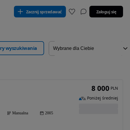
Zacznij sprzedawać
Zaloguj się
ltry wyszukiwania
8 000
PLN
Poniżej średniej
Manualna
2005