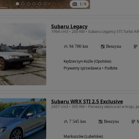
1
/
6
Subaru Legacy
1994 cm3 • 200 KM • Subaru Legancy STI Turbo A
94 700 km
Benzyna
Kędzierzyn-Koźle (Opolskie)
Prywatny sprzedawca • Podbite
Subaru WRX STI 2.5 Exclusive
2457 cm3 • 300 KM • Pierwszy właściciel w kraju .J
7 545 km
Benzyna
M
Markuszów (Lubelskie)