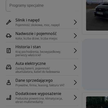
Silnik i napęd
Pojemność skokowa, moc, napęd
Nadwozie i pojemność
Kolor, liczba drzwi, liczba miejsc
Historia i stan
Kraj pochodzenia, bezwypadkowy, 
pierwszy właściciel
Auta elektryczne
Zasięg baterii, pojemność 
akumulatora, kabel do ładowania
Dane sprzedającego
Prywatne, firma, leasing, faktura VAT
Dodatkowe wyposażenie
Poduszka powietrzna, klimatyzacja, 
ekran multimedialny