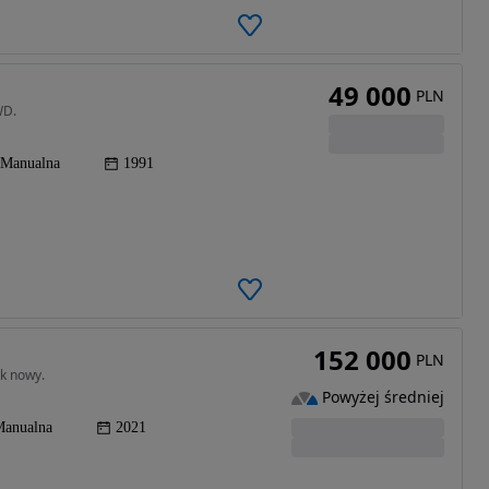
49 000
PLN
WD.
Manualna
1991
152 000
PLN
ak nowy.
Powyżej średniej
anualna
2021