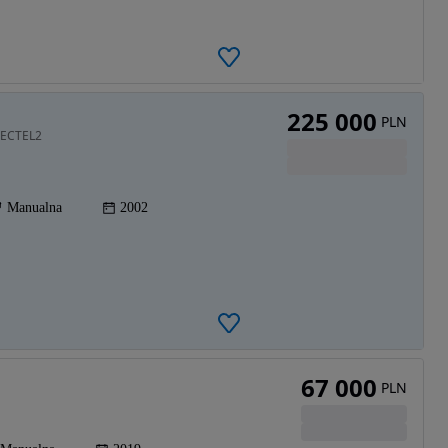
225 000
PLN
PECTEL2
Manualna
2002
67 000
PLN