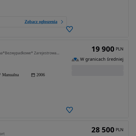
Zobacz ogłoszenia
19 900
PLN
1586 cm3 • 106 KM • 1.6 16V*4x4*Możliwa Zamiana*Bezwypadkowe* Zarejestrowane*Super Stan
W granicach średniej
Manualna
2006
28 500
PLN
ort