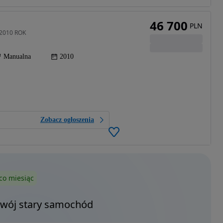
46 700
PLN
 2010 ROK
Manualna
2010
Zobacz ogłoszenia
co miesiąc
Twój stary samochód