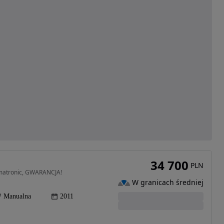
34 700
PLN
imatronic, GWARANCJA!
W granicach średniej
Manualna
2011