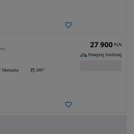
27 900
PLN
yna
Powyżej średniej
Manualna
2007