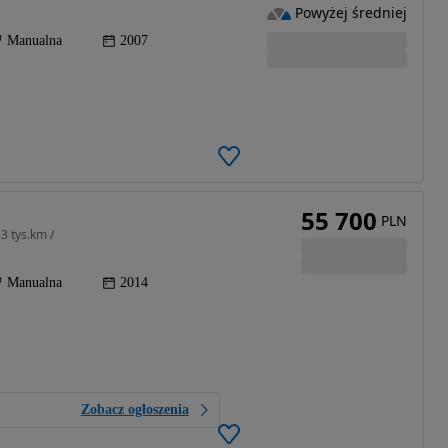
Powyżej średniej
Manualna
2007
55 700
PLN
3 tys.km /
Manualna
2014
Zobacz ogłoszenia