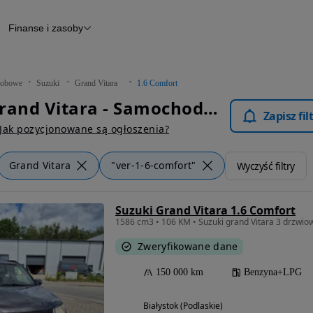
Finanse i zasoby
chody
Finansowanie
Leasing
dy
Narzędzie do wyceny samochodu
tryczne
Raport z inspekcji
obowe
Suzuki
Grand Vitara
1.6 Comfort
m
Raport historii pojazdu
Suzuki Grand Vitara - Samochody Osobowe
Otomoto News
Zapisz fi
wane
Jak pozycjonowane są ogłoszenia?
Grand Vitara
"ver-1-6-comfort"
Wyczyść filtry
Suzuki Grand Vitara 1.6 Comfort
1586 cm3 • 106 KM • Suzuki grand Vitara 3 drzwio
Zweryfikowane dane
150 000 km
Benzyna+LPG
Białystok (Podlaskie)