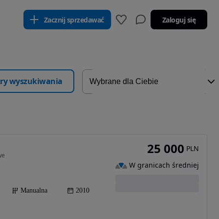
Zacznij sprzedawać
Zaloguj się
ltry wyszukiwania
25 000
PLN
we
W granicach średniej
Manualna
2010