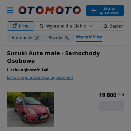
Zacznij
sprzedawać
Wybrane dla Ciebie
Filtruj
Zapisz filt
Wyczyść filtry
Auta małe
Suzuki
Suzuki Auta małe - Samochody
Osobowe
Liczba ogłoszeń:
146
Jak pozycjonowane są ogłoszenia?
19 800
PLN