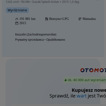
1242 cm3 • 94 KM • Suzuki Splash Active + 2015 1,2+lpg
Wyróżnione
191 881 km
Benzyna+LPG
Manualna
2015
Koszalin (Zachodniopomorskie)
Prywatny sprzedawca • Opublikowano
ok. 40 000 aut wycenian
Kupujesz nowe
Sprawdź, ile
wart
jest Twó