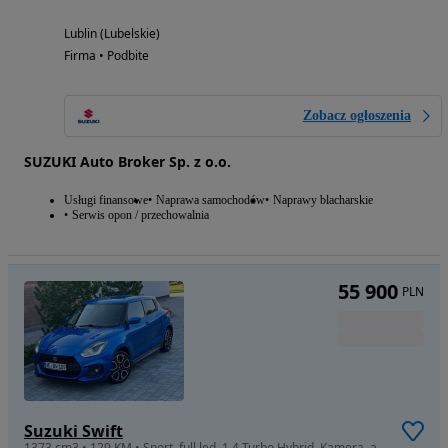
Lublin (Lubelskie)
Firma • Podbite
Zobacz ogłoszenia
SUZUKI Auto Broker Sp. z o.o.
Usługi finansowe
Naprawa samochodów
Naprawy blacharskie
Serwis opon / przechowalnia
55 900
PLN
Suzuki Swift
1373 cm3 • 129 KM • Sport, full led, 1.4 Turbo Hybrid, Kamera, asystent