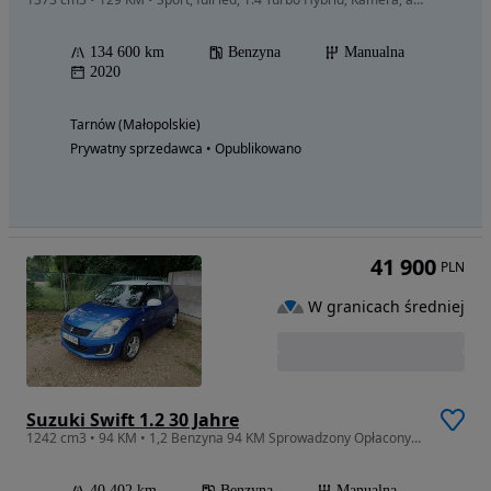
134 600 km
Benzyna
Manualna
2020
Tarnów (Małopolskie)
Prywatny sprzedawca • Opublikowano
41 900
PLN
W granicach średniej
Suzuki Swift 1.2 30 Jahre
1242 cm3 • 94 KM • 1,2 Benzyna 94 KM Sprowadzony Opłacony 40 tys. km Stan !!
40 402 km
Benzyna
Manualna