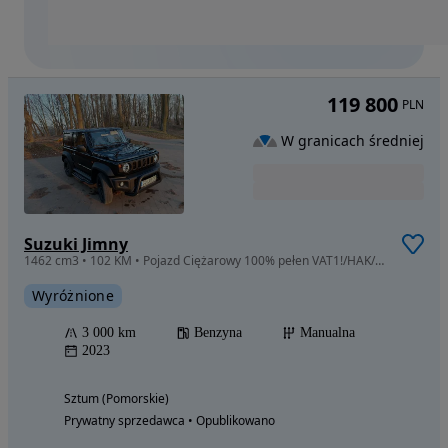
119 800
PLN
W granicach średniej
Suzuki Jimny
1462 cm3 • 102 KM • Pojazd Ciężarowy 100% pełen VAT1!/HAK/Pierwszy Właściciel/stan Idealny
Wyróżnione
3 000 km
Benzyna
Manualna
2023
Sztum (Pomorskie)
Prywatny sprzedawca • Opublikowano