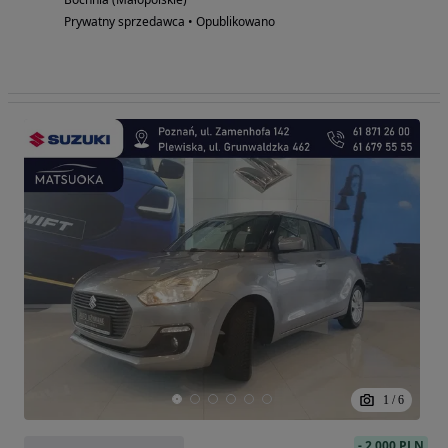
Prywatny sprzedawca • Opublikowano
1
/
6
-
2 000 PLN