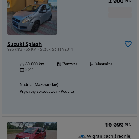
2 900
PLN
Suzuki Splash
996 cm3 • 65 KM • Suzuki Splash 2011
80 000 km
Benzyna
Manualna
2011
Nadma (Mazowieckie)
Prywatny sprzedawca • Podbite
19 999
PLN
W granicach średniej