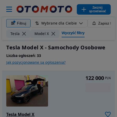
Zacznij
sprzedawać
Wybrane dla Ciebie
Filtruj
Zapisz filt
Wyczyść filtry
Tesla
Model X
Tesla Model X - Samochody Osobowe
Liczba ogłoszeń:
33
Jak pozycjonowane są ogłoszenia?
122 000
PLN
Tesla Model X