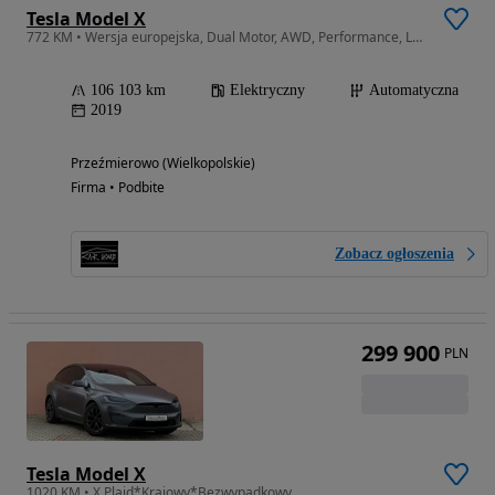
Tesla Model X
772 KM • Wersja europejska, Dual Motor, AWD, Performance, Ludicrous,CCS
106 103 km
Elektryczny
Automatyczna
2019
Przeźmierowo (Wielkopolskie)
Firma • Podbite
Zobacz ogłoszenia
299 900
PLN
Tesla Model X
1020 KM • X Plaid*Krajowy*Bezwypadkowy