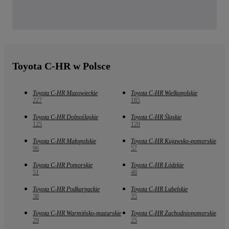
Toyota C-HR w Polsce
Toyota C-HR Mazowieckie
Toyota C-HR Wielkopolskie
227
185
Toyota C-HR Dolnośląskie
Toyota C-HR Śląskie
125
120
Toyota C-HR Małopolskie
Toyota C-HR Kujawsko-pomorskie
96
57
Toyota C-HR Pomorskie
Toyota C-HR Łódzkie
51
48
Toyota C-HR Podkarpackie
Toyota C-HR Lubelskie
38
35
Toyota C-HR Warmińsko-mazurskie
Toyota C-HR Zachodniopomorskie
29
25