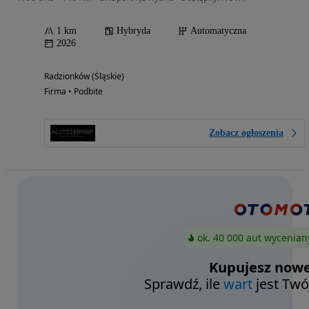
1 km
Hybryda
Automatyczna
2026
Radzionków (Śląskie)
Firma • Podbite
Zobacz ogłoszenia
ok. 40 000 aut wycenian
Kupujesz nowe
Sprawdź, ile
wart
jest Twó