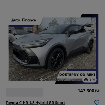
1
/
6
147 300
PLN
Toyota C-HR 1.8 Hybrid GR Sport