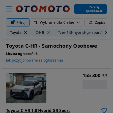
Zacznij
sprzedawać
Wybrane dla Ciebie
Filtruj
Zapisz filt
Toyota
C-HR
"ver-1-8-hybrid-gr-sport"
Toyota C-HR - Samochody Osobowe
Liczba ogłoszeń:
6
Jak pozycjonowane są ogłoszenia?
155 300
PLN
Toyota C-HR 1.8 Hybrid GR Sport