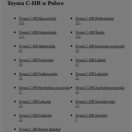
Toyota C-HR w Polsce
Toyota C-HR Mazowieckie
Toyota C-HR Wielkopolskie
226
181
Toyota C-HR Dolnośląskie
Toyota C-HR Śląskie
125
120
Toyota C-HR Małopolskie
Toyota C-HR Kujawsko-pomorskie
92
56
Toyota C-HR Pomorskie
Toyota C-HR Łódzkie
48
47
Toyota C-HR Podkarpackie
Toyota C-HR Lubelskie
39
35
Toyota C-HR Warmińsko-mazurskie
Toyota C-HR Zachodniopomorskie
27
25
Toyota C-HR Lubuskie
Toyota C-HR Świętokrzyskie
24
24
Toyota C-HR Podlaskie
Toyota C-HR Opolskie
18
4
Toyota C-HR Region Balsthal