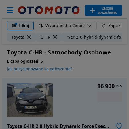
Zacznij
sprzedawać
Wybrane dla Ciebie
Filtruj
Zapisz filt
Toyota
C-HR
"ver-2-0-hybrid-dynamic-force-
Toyota C-HR - Samochody Osobowe
Liczba ogłoszeń:
5
Jak pozycjonowane są ogłoszenia?
86 900
PLN
Toyota C-HR 2.0 Hybrid Dynamic Force Executive