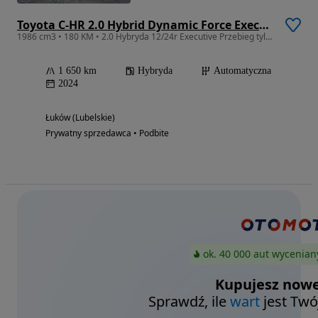
Toyota C-HR 2.0 Hybrid Dynamic Force Executive
1986 cm3 • 180 KM • 2.0 Hybryda 12/24r Executive Przebieg tylko 1650 tys.km salonu polska
1 650 km
Hybryda
Automatyczna
2024
Łuków (Lubelskie)
Prywatny sprzedawca • Podbite
ok. 40 000 aut wycenian
Kupujesz nowe
Sprawdź, ile
wart
jest Twó