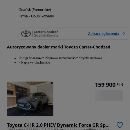
Gdańsk (Pomorskie)
Firma • Opublikowano
Zobacz ogłoszenia
Autoryzowany dealer marki Toyota Carter-Chodzeń
Usługi finansowe
Naprawa samochodów
Szybka naprawa
Naprawy blacharskie
159 900
PLN
Toyota C-HR 2.0 PHEV Dynamic Force GR Sport
1987 cm3 • 223 KM • C-HR PHEV w super cenie z odbiorem od zaraz!