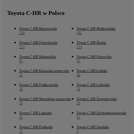
Toyota C-HR w Polsce
Toyota C-HR Mazowieckie
Toyota C-HR Wielkopolskie
239
181
Toyota C-HR Dolnośląskie
Toyota C-HR Śląskie
123
119
Toyota C-HR Małopolskie
Toyota C-HR Pomorskie
95
55
Toyota C-HR Kujawsko-pomorskie
Toyota C-HR Łódzkie
51
48
Toyota C-HR Podkarpackie
Toyota C-HR Lubelskie
39
34
Toyota C-HR Warmińsko-mazurskie
Toyota C-HR Świętokrzyskie
29
26
Toyota C-HR Lubuskie
Toyota C-HR Zachodniopomorskie
21
21
Toyota C-HR Podlaskie
Toyota C-HR Opolskie
17
4