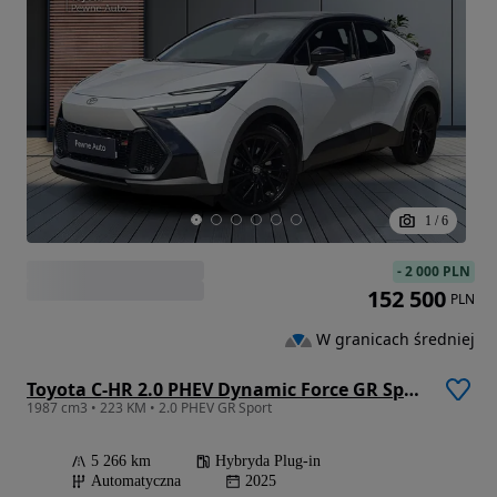
1
/
6
-
2 000 PLN
152 500
PLN
W granicach średniej
Toyota C-HR 2.0 PHEV Dynamic Force GR Sport
1987 cm3 • 223 KM • 2.0 PHEV GR Sport
5 266 km
Hybryda Plug-in
Automatyczna
2025