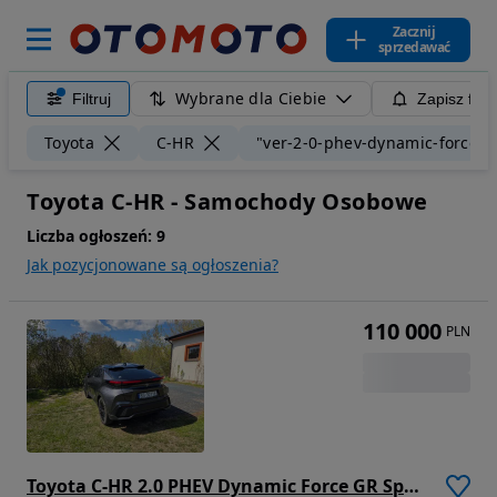
Zacznij
sprzedawać
Wybrane dla Ciebie
Filtruj
Zapisz filt
Toyota
C-HR
"ver-2-0-phev-dynamic-force-g
Toyota C-HR - Samochody Osobowe
Liczba ogłoszeń:
9
Jak pozycjonowane są ogłoszenia?
110 000
PLN
Toyota C-HR 2.0 PHEV Dynamic Force GR Sport