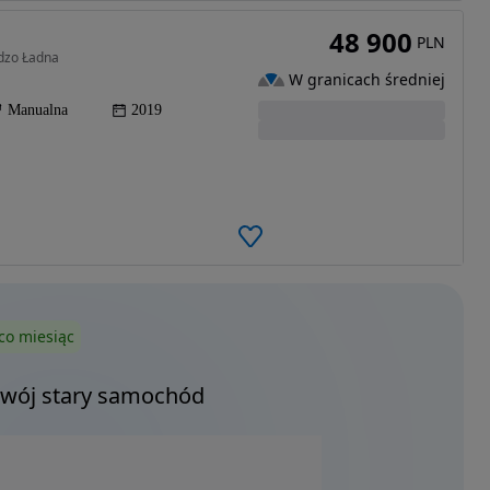
48 900
PLN
dzo Ładna
W granicach średniej
Manualna
2019
co miesiąc
Twój stary samochód