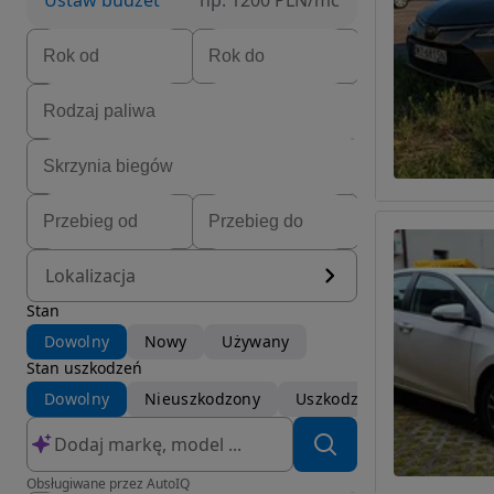
Ustaw budżet
np. 1200 PLN/mc
Lokalizacja
Stan
Dowolny
Nowy
Używany
Stan uszkodzeń
Dowolny
Nieuszkodzony
Uszkodzony
Obsługiwane przez AutoIQ