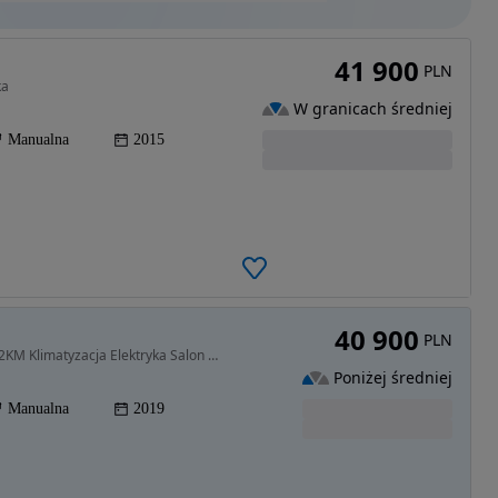
41 900
PLN
ka
W granicach średniej
Manualna
2015
40 900
PLN
1598 cm3 • 132 KM • Bezwypadkowy FV23% 1.6 132KM Klimatyzacja Elektryka Salon Polska
Poniżej średniej
Manualna
2019