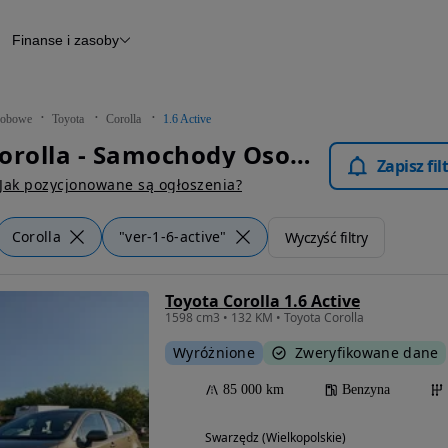
Finanse i zasoby
chody
Finansowanie
Leasing
dy
Narzędzie do wyceny samochodu
tryczne
Raport z inspekcji
obowe
Toyota
Corolla
1.6 Active
m
Raport historii pojazdu
Toyota Corolla - Samochody Osobowe
Otomoto News
Zapisz fi
wane
Jak pozycjonowane są ogłoszenia?
Corolla
"ver-1-6-active"
Wyczyść filtry
Toyota Corolla 1.6 Active
1598 cm3 • 132 KM • Toyota Corolla
Wyróżnione
Zweryfikowane dane
85 000 km
Benzyna
Swarzędz (Wielkopolskie)