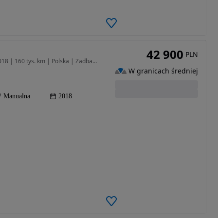
42 900
PLN
1598 cm3 • 132 KM • Toyota Corolla 1.6 benzyna 2018 | 160 tys. km | Polska | Zadbana
W granicach średniej
Manualna
2018