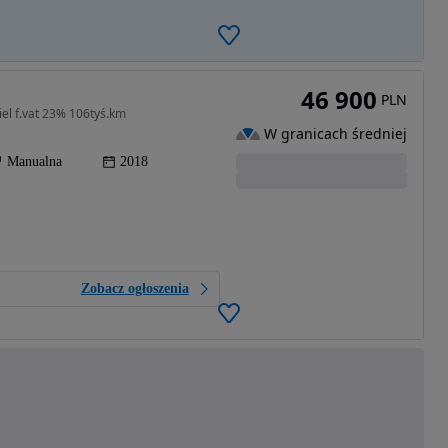
46 900
PLN
iel f.vat 23% 106tyś.km
W granicach średniej
Manualna
2018
Zobacz ogłoszenia