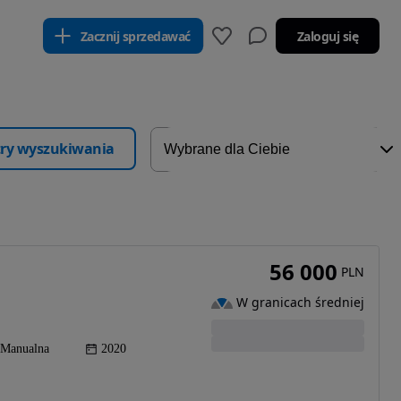
Zacznij sprzedawać
Zaloguj się
ltry wyszukiwania
56 000
PLN
W granicach średniej
Manualna
2020