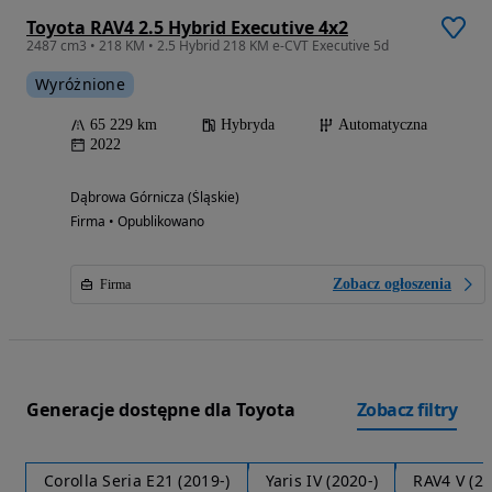
Toyota RAV4 2.5 Hybrid Executive 4x2
2487 cm3 • 218 KM • 2.5 Hybrid 218 KM e‑CVT Executive 5d
Wyróżnione
65 229 km
Hybryda
Automatyczna
2022
Dąbrowa Górnicza (Śląskie)
Firma • Opublikowano
Zobacz ogłoszenia
Firma
Generacje dostępne dla Toyota
Zobacz filtry
Corolla Seria E21 (2019-)
Yaris IV (2020-)
RAV4 V (20