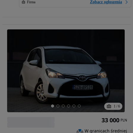
Zobacz ogłoszenia
Firma
1
/
6
33 000
PLN
W granicach średniej