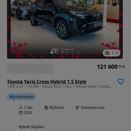
1
/
6
121 600
PLN
Toyota Yaris Cross Hybrid 1.5 Style
1490 cm3 • 116 KM • Toyota Yaris Cross | Wersja Style | Dostępna od ręki
Wyróżnione
1 km
Hybryda
Automatyczna
2026
Rybnik (Śląskie)