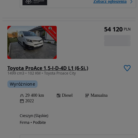
Zobacz ogłoszenia
54 120
PLN
Toyota ProAce 1,5-l-D-4D L1 (6-Si.)
1499 cm3 • 102 KM • Toyota Proace City
Wyróżnione
29 400 km
Diesel
Manualna
2022
Cieszyn (Śląskie)
Firma • Podbite