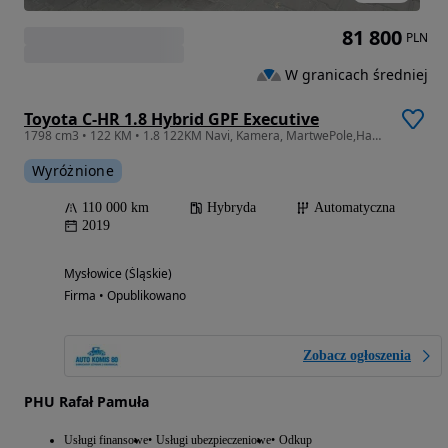
81 800
PLN
W granicach średniej
Toyota C-HR 1.8 Hybrid GPF Executive
1798 cm3 • 122 KM • 1.8 122KM Navi, Kamera, MartwePole,HandsFree, Asyst.Parkowania,
Wyróżnione
110 000 km
Hybryda
Automatyczna
2019
Mysłowice (Śląskie)
Firma • Opublikowano
Zobacz ogłoszenia
PHU Rafał Pamuła
Usługi finansowe
Usługi ubezpieczeniowe
Odkup