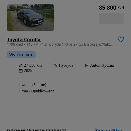
85 800
PLN
Toyota Corolla
1798 cm3 • 140 KM • 1,8 hybryda 140 ps 27 tys km okazja///faktura vat cena brutto
Wyróżnione
27 350 km
Hybryda
Automatyczna
2025
Jaworze (Śląskie)
Firma • Opublikowano
Gdzie w Orzesze szukasz?
Zobacz filtry