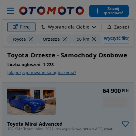
Zacznij
sprzedawać
Wybrane dla Ciebie
Filtruj
Zapisz filt
Wyczyść filtry
Toyota
Orzesze
50 km
Toyota Orzesze - Samochody Osobowe
Liczba ogłoszeń:
1 228
Jak pozycjonowane są ogłoszenia?
64 900
PLN
Toyota Mirai Advanced
182 KM • Toyota Mirai 2021, bezwypadkowa, serwis ASO, gwarancja