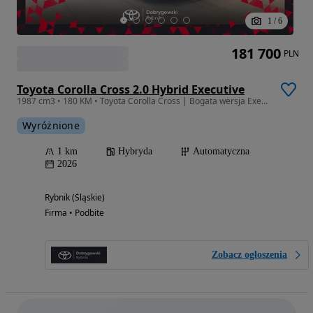
1
/
6
181 700
PLN
Toyota Corolla Cross 2.0 Hybrid Executive
1987 cm3 • 180 KM • Toyota Corolla Cross | Bogata wersja Executive | Dostępna od ręki!
Wyróżnione
1 km
Hybryda
Automatyczna
2026
Rybnik (Śląskie)
Firma • Podbite
Zobacz ogłoszenia