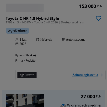
153 000
PLN
Toyota C-HR 1.8 Hybrid Style
1798 cm3 • 140 KM • Toyota C-HR 2026 | Dostępna od ręki!
Wyróżnione
1 km
Hybryda
Automatyczna
2026
Rybnik (Śląskie)
Firma • Podbite
Zobacz ogłoszenia
27 000
PLN
W granicach średniej