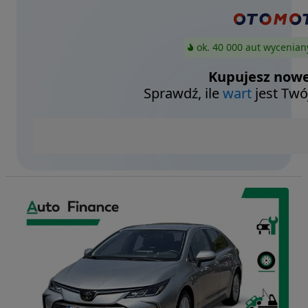
ok. 40 000 aut wycenian
Kupujesz nowe
Sprawdź, ile
wart
jest Twó