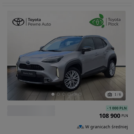
1
/
6
-
1 000 PLN
108 900
PLN
W granicach średniej