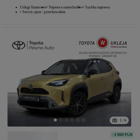
Usługi finansowe
Naprawa samochodów
Szybka naprawa
Serwis opon / przechowalnia
1
/
6
-
2 000 PLN