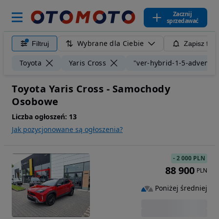
Zacznij
sprzedawać
Wybrane dla Ciebie
Filtruj
Zapisz filt
Toyota
Yaris Cross
"ver-hybrid-1-5-adventu
Toyota Yaris Cross - Samochody
Osobowe
Liczba ogłoszeń:
13
Jak pozycjonowane są ogłoszenia?
-
2 000 PLN
88 900
PLN
Poniżej średniej