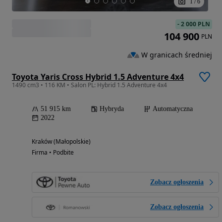
1
/
6
-
2 000 PLN
104 900
PLN
W granicach średniej
Toyota Yaris Cross Hybrid 1.5 Adventure 4x4
1490 cm3 • 116 KM • Salon PL: Hybrid 1.5 Adventure 4x4
51 915 km
Hybryda
Automatyczna
2022
Kraków (Małopolskie)
Firma • Podbite
Zobacz ogłoszenia
Zobacz ogłoszenia