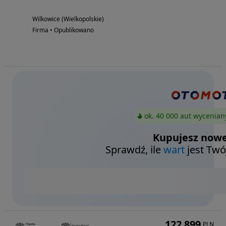
Wilkowice (Wielkopolskie)
Firma • Opublikowano
ok. 40 000 aut wycenian
Kupujesz nowe
Sprawdź, ile
wart
jest Twó
122 899
PLN