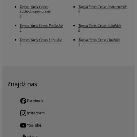
Toyota Yaris Cross
Toyota Yaris Cross Podkarpackie
Zachodniopomorskie
8
9
Toyota Yaris Cross Podlaskie
Toyota Yaris Cross Lubelskie
7
6
Toyota Yaris Cross Lubuskie
Toyota Yaris Cross Opolskie
4
1
Znajdź nas
Facebook
Instagram
YouTube