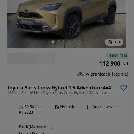
1
/
6
-
1 000 PLN
112 900
PLN
W granicach średniej
Toyota Yaris Cross Hybrid 1.5 Adventure 4x4
1490 cm3 • 116 KM • Toyota Yaris Cross Hybrid 1.5 Adventure 4x4
59 581 km
Hybryda
Automatyczna
2023
Płock (Mazowieckie)
Firma • Podbite