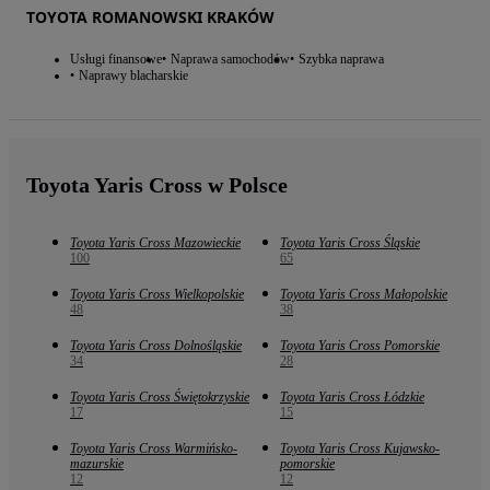
TOYOTA ROMANOWSKI KRAKÓW
Usługi finansowe
Naprawa samochodów
Szybka naprawa
Naprawy blacharskie
Toyota Yaris Cross w Polsce
Toyota Yaris Cross Mazowieckie
Toyota Yaris Cross Śląskie
100
65
Toyota Yaris Cross Wielkopolskie
Toyota Yaris Cross Małopolskie
48
38
Toyota Yaris Cross Dolnośląskie
Toyota Yaris Cross Pomorskie
34
28
Toyota Yaris Cross Świętokrzyskie
Toyota Yaris Cross Łódzkie
17
15
Toyota Yaris Cross Warmińsko-
Toyota Yaris Cross Kujawsko-
mazurskie
pomorskie
12
12