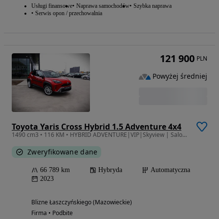
Usługi finansowe
Naprawa samochodów
Szybka naprawa
Serwis opon / przechowalnia
121 900
PLN
Powyżej średniej
Toyota Yaris Cross Hybrid 1.5 Adventure 4x4
1490 cm3 • 116 KM • HYBRID ADVENTURE|VIP|Skyview | Salon PL | Serwis ASO
Zweryfikowane dane
66 789 km
Hybryda
Automatyczna
2023
Blizne Łaszczyńskiego (Mazowieckie)
Firma • Podbite