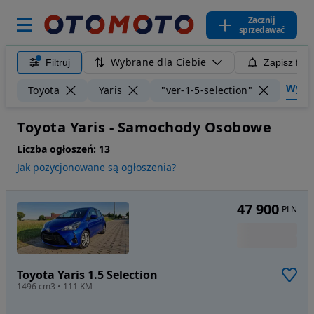
Zacznij
sprzedawać
Wybrane dla Ciebie
Filtruj
Zapisz filt
Wyczyś
Toyota
Yaris
"ver-1-5-selection"
Toyota Yaris - Samochody Osobowe
Liczba ogłoszeń:
13
Jak pozycjonowane są ogłoszenia?
47 900
PLN
Toyota Yaris 1.5 Selection
1496 cm3 • 111 KM