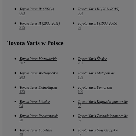
Toyota Yaris IV (2020-)
Toyota Yaris III (2011-2019)
663
504
Toyota Yaris II (2005-2011)
Toyota Yaris I (1999-2005)
315
92
Toyota Yaris w Polsce
Toyota Yaris Mazowieckie
Toyota Yaris Śląskie
362
207
Toyota Yaris Wielkopolskie
Toyota Yaris Małopolskie
203
139
Toyota Yaris Dolnośląskie
Toyota Yaris Pomorskie
125
100
Toyota Yaris Łódzkie
Toyota Yaris Kujawsko-pomorskie
94
83
Toyota Yaris Podkarpackie
Toyota Yaris Zachodniopomorskie
70
52
Toyota Yaris Lubelskie
Toyota Yaris Świętokrzyskie
49
47