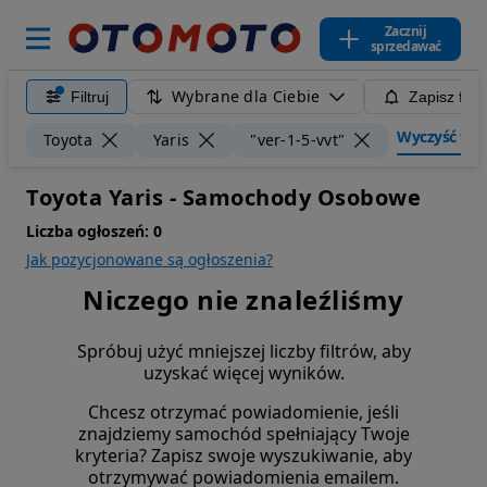
Zacznij
sprzedawać
Wybrane dla Ciebie
Filtruj
Zapisz filt
Wyczyść filtr
Toyota
Yaris
"ver-1-5-vvt"
Toyota Yaris - Samochody Osobowe
Liczba ogłoszeń:
0
Jak pozycjonowane są ogłoszenia?
Niczego nie znaleźliśmy
Spróbuj użyć mniejszej liczby filtrów, aby
uzyskać więcej wyników.
Chcesz otrzymać powiadomienie, jeśli
znajdziemy samochód spełniający Twoje
kryteria? Zapisz swoje wyszukiwanie, aby
otrzymywać powiadomienia emailem.