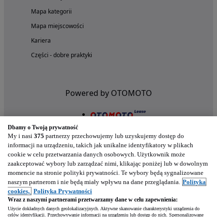
Mapa kategorii
Mapa miejscowości
Kariera
Części - dobre praktyki
Powered by OTOMOTO
Dbamy o Twoją prywatność
My i nasi
375
partnerzy przechowujemy lub uzyskujemy dostęp do
informacji na urządzeniu, takich jak unikalne identyfikatory w plikach
cookie w celu przetwarzania danych osobowych. Użytkownik może
zaakceptować wybory lub zarządzać nimi, klikając poniżej lub w dowolnym
momencie na stronie polityki prywatności. Te wybory będą sygnalizowane
naszym partnerom i nie będą miały wpływu na dane przeglądania.
Polityka
Nasze aplikacje w twoim telefonie
cookies,
Polityka Prywatności
Wraz z naszymi partnerami przetwarzamy dane w celu zapewnienia:
Użycie dokładnych danych geolokalizacyjnych. Aktywne skanowanie charakterystyki urządzenia do
celów identyfikacji. Przechowywanie informacji na urządzeniu lub dostęp do nich. Spersonalizowane