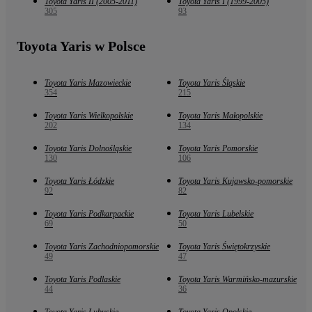
Toyota Yaris II (2005-2011)
Toyota Yaris I (1999-2005)
305
93
Toyota Yaris w Polsce
Toyota Yaris Mazowieckie
Toyota Yaris Śląskie
354
215
Toyota Yaris Wielkopolskie
Toyota Yaris Małopolskie
202
134
Toyota Yaris Dolnośląskie
Toyota Yaris Pomorskie
130
106
Toyota Yaris Łódzkie
Toyota Yaris Kujawsko-pomorskie
92
82
Toyota Yaris Podkarpackie
Toyota Yaris Lubelskie
69
50
Toyota Yaris Zachodniopomorskie
Toyota Yaris Świętokrzyskie
49
47
Toyota Yaris Podlaskie
Toyota Yaris Warmińsko-mazurskie
44
36