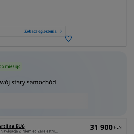
Zobacz ogłoszenia
co miesiąc
Twój stary samochód
31 900
rtline EU6
PLN
1968 cm3 • 150 KM • 2.0TDI CR 150KM Klimatronik Nawigacja Z_Niemiec_Zarejestrowany_w_PL