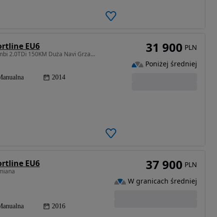
31 900
rtline EU6
PLN
1968 cm3 • 150 KM • Bezwypadkowy VW Golf 7 Kombi 2.0TDi 150KM Duża Navi GrzaneFotele ALU16
Poniżej średniej
Manualna
2014
37 900
rtline EU6
PLN
amiana
W granicach średniej
Manualna
2016