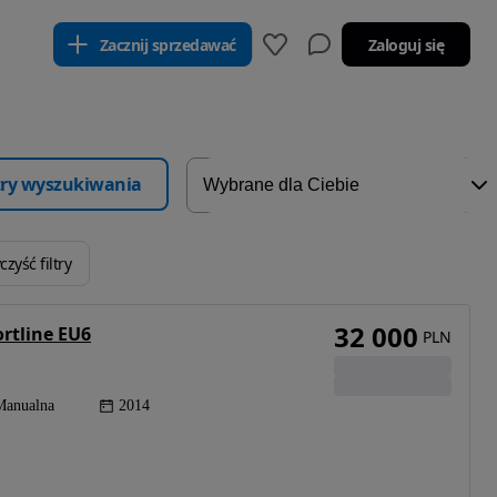
Zacznij sprzedawać
Zaloguj się
ltry wyszukiwania
zyść filtry
32 000
rtline EU6
PLN
Manualna
2014