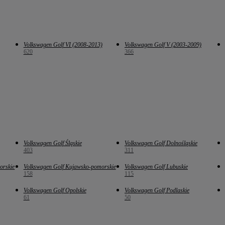
Volkswagen Golf VI (2008-2013)
Volkswagen Golf V (2003-2009)
620
366
Volkswagen Golf Śląskie
Volkswagen Golf Dolnośląskie
403
311
orskie
Volkswagen Golf Kujawsko-pomorskie
Volkswagen Golf Lubuskie
158
115
Volkswagen Golf Opolskie
Volkswagen Golf Podlaskie
61
50