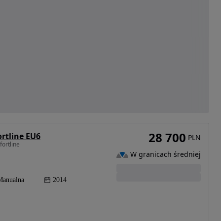
28 700
rtline EU6
PLN
ortline
W granicach średniej
Manualna
2014