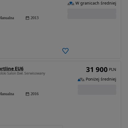
W granicach średniej
Manualna
2013
31 900
rtline EU6
PLN
lski Salon IIwł. Serwisowany
Poniżej średniej
Manualna
2016