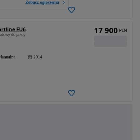
Zobacz ogłoszenia
17 900
rtline EU6
PLN
gotowy do jazdy
Manualna
2014