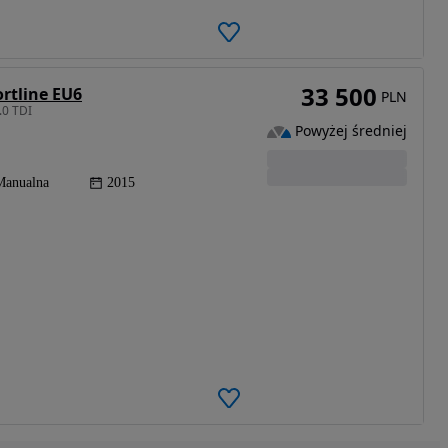
33 500
rtline EU6
PLN
.0 TDI
Powyżej średniej
Manualna
2015