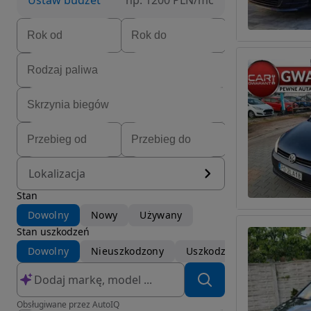
Ustaw budżet
np. 1200 PLN/mc
Lokalizacja
Stan
Dowolny
Nowy
Używany
Stan uszkodzeń
Dowolny
Nieuszkodzony
Uszkodzony
Obsługiwane przez AutoIQ