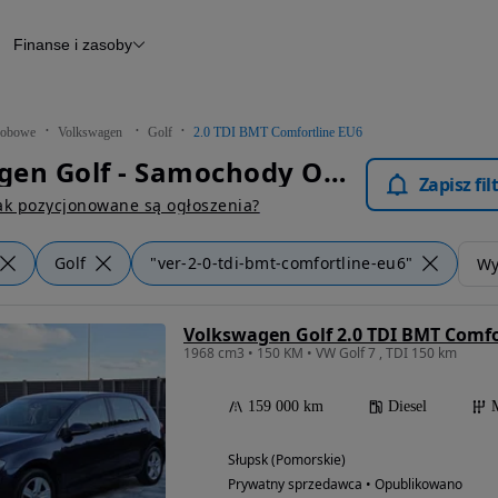
Finanse i zasoby
chody
Finansowanie
Leasing
dy
Narzędzie do wyceny samochodu
tryczne
Raport z inspekcji
obowe
Volkswagen
Golf
2.0 TDI BMT Comfortline EU6
m
Raport historii pojazdu
Volkswagen Golf - Samochody Osobowe
Otomoto News
Zapisz fi
wane
ak pozycjonowane są ogłoszenia?
Golf
"ver-2-0-tdi-bmt-comfortline-eu6"
Wyc
Volkswagen Golf 2.0 TDI BMT Comfo
1968 cm3 • 150 KM • VW Golf 7 , TDI 150 km
159 000 km
Diesel
Słupsk (Pomorskie)
Prywatny sprzedawca • Opublikowano