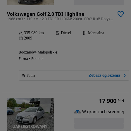
Volkswagen Golf 2.0 TDI Highline
1968 cm3 • 110 KM • 2.0 TDI CR 110KM! 2009r! PDC! R16! Dotyk! Bluetooth! Bez rdzy!
335 989 km
Diesel
Manualna
2009
Bodzanów (Małopolskie)
Firma • Podbite
Zobacz ogłoszenia
Firma
17 900
PLN
W granicach średniej