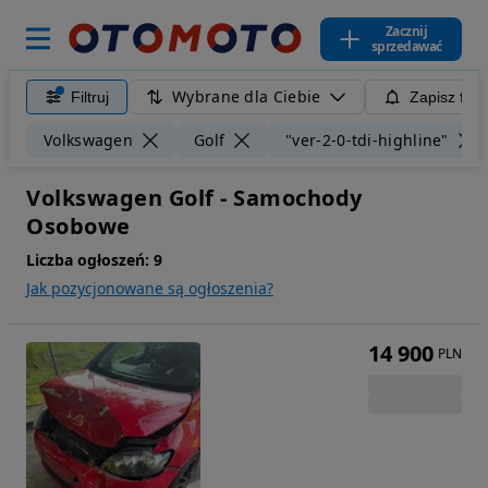
Zacznij
sprzedawać
Wybrane dla Ciebie
Filtruj
Zapisz filt
Volkswagen
Golf
"ver-2-0-tdi-highline"
Volkswagen Golf - Samochody
Osobowe
Liczba ogłoszeń:
9
Jak pozycjonowane są ogłoszenia?
14 900
PLN