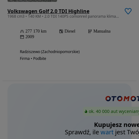
Volkswagen Golf 2.0 TDI Highline
1968 cm3 • 140 KM • 2.0 TDI 140PS comonreil panorama klimatronik parktronik navi 6biegów
277 170 km
Diesel
Manualna
2009
Radziszewo (Zachodniopomorskie)
Firma • Podbite
ok. 40 000 aut wycenian
Kupujesz nowe
Sprawdź, ile
wart
jest Twó