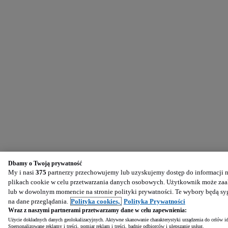
Dbamy o Twoją prywatność
My i nasi
375
partnerzy przechowujemy lub uzyskujemy dostęp do informacji na
plikach cookie w celu przetwarzania danych osobowych. Użytkownik może zaak
lub w dowolnym momencie na stronie polityki prywatności. Te wybory będą s
na dane przeglądania.
Polityka cookies,
Polityka Prywatności
Wraz z naszymi partnerami przetwarzamy dane w celu zapewnienia:
Użycie dokładnych danych geolokalizacyjnych. Aktywne skanowanie charakterystyki urządzenia do celów ide
Spersonalizowane reklamy i treści, pomiar reklam i treści, badnie odbiorców i ulepszanie usług.