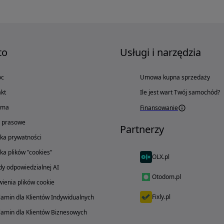
to
Usługi i narzędzia
oc
Umowa kupna sprzedaży
kt
Ile jest wart Twój samochód?
ama
Finansowanie
o prasowe
Partnerzy
yka prywatności
yka plików "cookies"
OLX.pl
y odpowiedzialnej AI
Otodom.pl
ienia plików cookie
Fixly.pl
amin dla Klientów Indywidualnych
amin dla Klientów Biznesowych