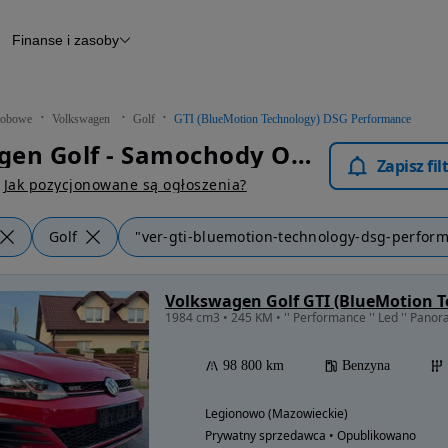
Finanse i zasoby
chody
Finansowanie
Leasing
dy
Narzędzie do wyceny samochodu
tryczne
Raport z inspekcji
obowe
Volkswagen
Golf
GTI (BlueMotion Technology) DSG Performance
m
Raport historii pojazdu
Volkswagen Golf - Samochody Osobowe
Otomoto News
Zapisz fi
wane
Jak pozycjonowane są ogłoszenia?
Golf
"ver-gti-bluemotion-technology-dsg-perfor
98 800 km
Benzyna
Legionowo (Mazowieckie)
Prywatny sprzedawca • Opublikowano