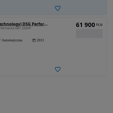
61 900
Volkswagen Golf GTI (BlueMotion Technology) DSG Performance
PLN
Performance ABT 320HP
Automatyczna
2013