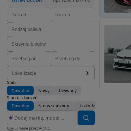
Ustaw budżet
np. 1200 PLN/mc
Lokalizacja
Stan
Dowolny
Nowy
Używany
Stan uszkodzeń
Dowolny
Nieuszkodzony
Uszkodzony
Obsługiwane przez AutoIQ