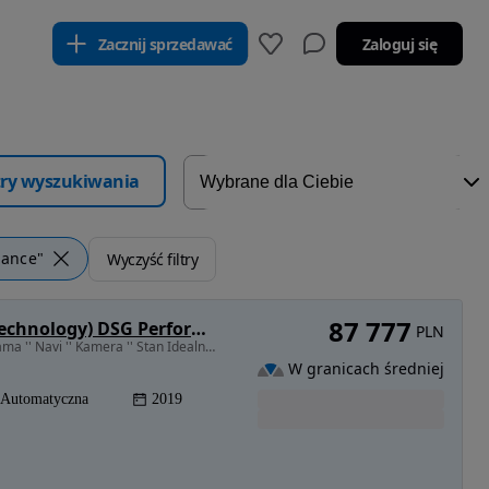
Zacznij sprzedawać
Zaloguj się
ltry wyszukiwania
mance"
Wyczyść filtry
87 777
Volkswagen Golf GTI (BlueMotion Technology) DSG Performance
PLN
1984 cm3 • 245 KM • '' Performance '' Led '' Panorama '' Navi '' Kamera '' Stan Idealny ''
W granicach średniej
Automatyczna
2019