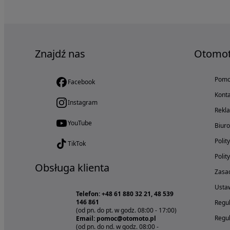
Znajdź nas
Otomo
Pom
Facebook
Konta
Instagram
Rekl
YouTube
Biur
Polit
TikTok
Polit
Obsługa klienta
Zasad
Ustaw
Telefon: +48 61 880 32 21, 48 539
146 861
Regul
(od pn. do pt. w godz. 08:00 - 17:00)
Regul
Email: pomoc@otomoto.pl
(od pn. do nd. w godz. 08:00 -