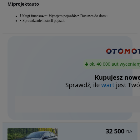
MIprojektauto
Usługi finansowe
Wynajem pojazdów
Dostawa do domu
Sprawdzenie historii pojazdu
ok. 40 000 aut wycenian
Kupujesz nowe
Sprawdź, ile
wart
jest Twó
32 500
PLN