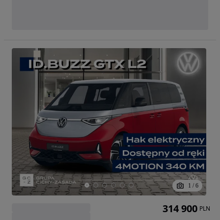
1
/
6
314 900
PLN