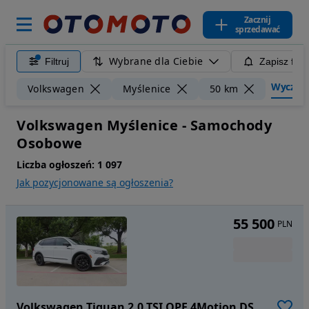
Zacznij
sprzedawać
Wybrane dla Ciebie
Filtruj
Zapisz filt
Wyczyść 
Volkswagen
Myślenice
50 km
Volkswagen Myślenice - Samochody
Osobowe
Liczba ogłoszeń:
1 097
Jak pozycjonowane są ogłoszenia?
55 500
PLN
Volkswagen Tiguan 2,0 TSI OPF 4Motion DSG R-Line