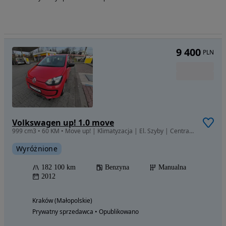
9 400
PLN
Volkswagen up! 1.0 move
999 cm3 • 60 KM • Move up! | Klimatyzacja | El. Szyby | Centralny zamek
Wyróżnione
182 100 km
Benzyna
Manualna
2012
Kraków (Małopolskie)
Prywatny sprzedawca • Opublikowano