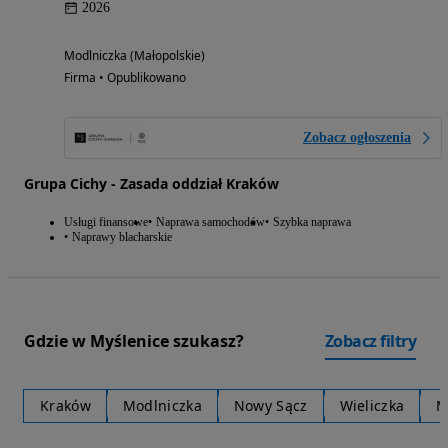
2026
Modlniczka (Małopolskie)
Firma • Opublikowano
Zobacz ogłoszenia
Grupa Cichy - Zasada oddział Kraków
Usługi finansowe
Naprawa samochodów
Szybka naprawa
Naprawy blacharskie
Gdzie w Myślenice szukasz?
Zobacz filtry
Kraków
Modlniczka
Nowy Sącz
Wieliczka
M