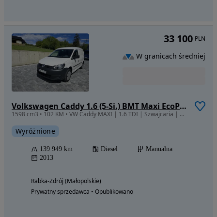
33 100
PLN
W granicach średniej
Volkswagen Caddy 1.6 (5-Si.) BMT Maxi EcoProfi
1598 cm3 • 102 KM • VW Caddy MAXI | 1.6 TDI | Szwajcaria | 2 Miejsca | Tempomat | VAT-1? |
Wyróżnione
139 949 km
Diesel
Manualna
2013
Rabka-Zdrój (Małopolskie)
Prywatny sprzedawca • Opublikowano