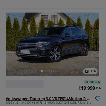
1
/
6
-
8 000 PLN
119 999
PLN
Volkswagen Touareg 3.0 V6 TFSI 4Motion R-Line
2995 cm3 • 340 KM • 3.0TFSI, 340KM, 4MOTION, DSG, R-Line, SalonPL, I Wł, Bezwypadkowy, ASO