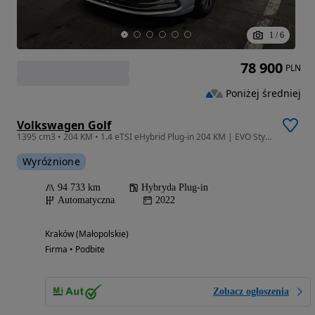
1
/
6
78 900
PLN
Poniżej średniej
Volkswagen Golf
1395 cm3 • 204 KM • 1.4 eTSI eHybrid Plug-in 204 KM | EVO Style | Salon PL | serwis ASO
Wyróżnione
94 733 km
Hybryda Plug-in
Automatyczna
2022
Kraków (Małopolskie)
Firma • Podbite
Zobacz ogłoszenia