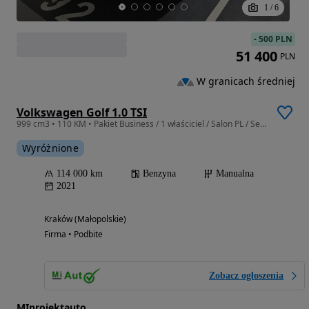
1
/
6
-
500 PLN
51 400
PLN
W granicach średniej
Volkswagen Golf 1.0 TSI
999 cm3 • 110 KM • Pakiet Business / 1 właściciel / Salon PL / Serwis ASO / F.VAT23%
Wyróżnione
114 000 km
Benzyna
Manualna
2021
Kraków (Małopolskie)
Firma • Podbite
Zobacz ogłoszenia
MIprojektauto