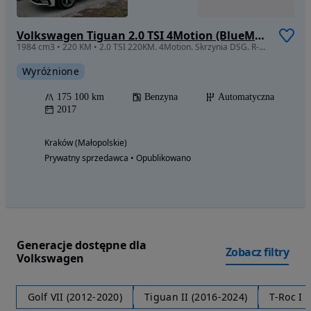
Volkswagen Tiguan 2.0 TSI 4Motion (BlueMotion Technology) DSG Highline
1984 cm3 • 220 KM • 2.0 TSI 220KM. 4Motion. Skrzynia DSG. R-Line. Bezwypadkowy. Serwis ASO
Wyróżnione
175 100 km
Benzyna
Automatyczna
2017
Kraków (Małopolskie)
Prywatny sprzedawca • Opublikowano
Generacje dostępne dla
Zobacz filtry
Volkswagen
Golf VII (2012-2020)
Tiguan II (2016-2024)
T-Roc I 