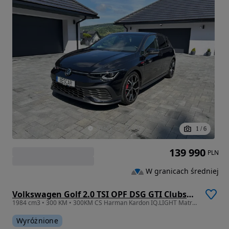
1
/
6
139 990
PLN
W granicach średniej
Volkswagen Golf 2.0 TSI OPF DSG GTI Clubsport
1984 cm3 • 300 KM • 300KM CS Harman Kardon IQ.LIGHT Matrix Pakiet Black Nawigacja FV23%
Wyróżnione