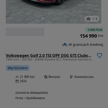
1
/
6
-
3 002 PLN
154 990
PLN
W granicach średniej
Volkswagen Golf 2.0 TSI OPF DSG GTI Clubsport
1984 cm3 • 300 KM • 300KM Kamera DCC Panorama Harman Kard LED Matrix Sport Zawies ACCFV23%
Wyróżnione
21 000 km
Benzyna
Automatyczna
2024
Zamieście (Małopolskie)
Firma • Opublikowano