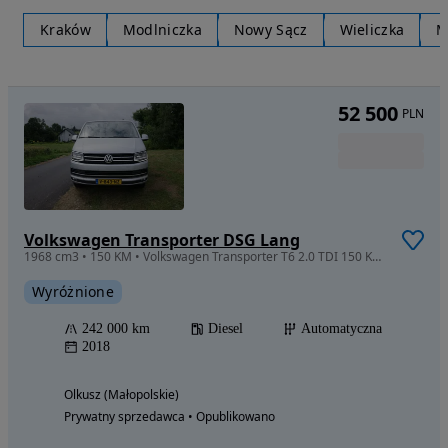
Kraków
Modlniczka
Nowy Sącz
Wieliczka
M
52 500
PLN
Volkswagen Transporter DSG Lang
1968 cm3 • 150 KM • Volkswagen Transporter T6 2.0 TDI 150 KM automat L2H1 2018
Wyróżnione
242 000 km
Diesel
Automatyczna
2018
Olkusz (Małopolskie)
Prywatny sprzedawca • Opublikowano