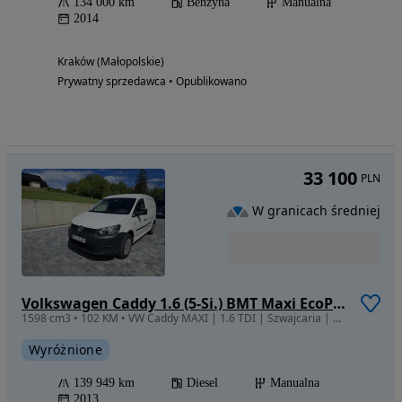
134 000 km
Benzyna
Manualna
2014
Kraków (Małopolskie)
Prywatny sprzedawca • Opublikowano
33 100
PLN
W granicach średniej
Volkswagen Caddy 1.6 (5-Si.) BMT Maxi EcoProfi
1598 cm3 • 102 KM • VW Caddy MAXI | 1.6 TDI | Szwajcaria | 2 Miejsca | Tempomat | VAT-1? |
Wyróżnione
139 949 km
Diesel
Manualna
2013