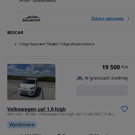
Firma • Opublikowano
Zobacz ogłoszenia
BESCAR
Usługi finansowe
Myjnia
Usługi ubezpieczeniowe
19 500
PLN
W granicach średniej
Volkswagen up! 1.0 high
999 cm3 • 60 KM • Volkswagen Up! High Up! 1.0 (60 KM) | 5-drzwiowy | Podgrzewane Fotele
Wyróżnione