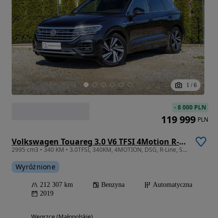
1
/
6
-
8 000 PLN
119 999
PLN
Volkswagen Touareg 3.0 V6 TFSI 4Motion R-Line
2995 cm3 • 340 KM • 3.0TFSI, 340KM, 4MOTION, DSG, R-Line, SalonPL, I Wł, Bezwypadkowy, ASO
Wyróżnione
212 307 km
Benzyna
Automatyczna
2019
Węgrzce (Małopolskie)