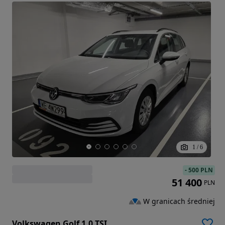
1
/
6
-
500 PLN
51 400
PLN
W granicach średniej
Volkswagen Golf 1.0 TSI