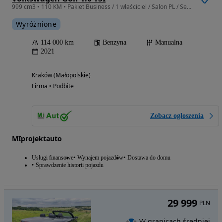
999 cm3 • 110 KM • Pakiet Business / 1 właściciel / Salon PL / Serwis ASO / F.VAT23%
Wyróżnione
114 000 km
Benzyna
Manualna
2021
Kraków (Małopolskie)
Firma • Podbite
Zobacz ogłoszenia
MIprojektauto
Usługi finansowe
Wynajem pojazdów
Dostawa do domu
Sprawdzenie historii pojazdu
29 999
PLN
W granicach średniej