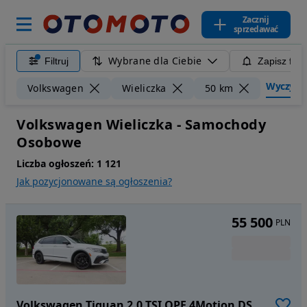
Zacznij
sprzedawać
Wybrane dla Ciebie
Filtruj
Zapisz filt
Wyczyść f
Volkswagen
Wieliczka
50 km
Volkswagen Wieliczka - Samochody
Osobowe
Liczba ogłoszeń:
1 121
Jak pozycjonowane są ogłoszenia?
55 500
PLN
Volkswagen Tiguan 2,0 TSI OPF 4Motion DSG R-Line