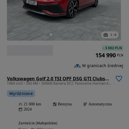
1
/
6
-
3 002 PLN
154 990
PLN
W granicach średniej
Volkswagen Golf 2.0 TSI OPF DSG GTI Clubsport
1984 cm3 • 300 KM • 300KM Kamera DCC Panorama Harman Kard LED Matrix Sport Zawies ACCFV23%
Wyróżnione
21 000 km
Benzyna
Automatyczna
2024
Zamieście (Małopolskie)