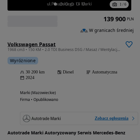
1
/
6
139 900
PLN
W granicach średniej
Volkswagen Passat
1968 cm3 • 150 KM • 2.0 TDI Business DSG / Masaż / Wentylacja / Salon PL / Autotrade
Wyróżnione
30 200 km
Diesel
Automatyczna
2024
Marki (Mazowieckie)
Firma • Opublikowano
Zobacz ogłoszenia
Autotrade Marki Autoryzowany Serwis Mercedes-Benz