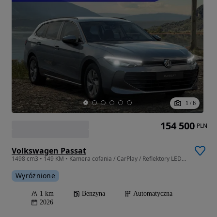
1
/
6
154 500
PLN
Volkswagen Passat
1498 cm3 • 149 KM • Kamera cofania / CarPlay / Reflektory LED / Koło zapasowe
Wyróżnione
1 km
Benzyna
Automatyczna
2026