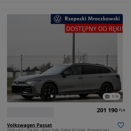
1
/
6
201 190
PLN
Volkswagen Passat
2000 cm3 • 204 KM • Black Style, Pakiet IQ.Drive, dostępny od ręki !