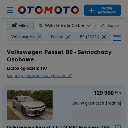
Zacznij
sprzedawać
Wybrane dla Ciebie
Filtruj
Zapisz filt
Wyczyść 
Volkswagen
Passat
B9 (2023-)
Volkswagen Passat B9 - Samochody
Osobowe
Liczba ogłoszeń:
197
Jak pozycjonowane są ogłoszenia?
129 900
PLN
W granicach średniej
Volkswagen Passat 2.0 TDI EVO Business DSG