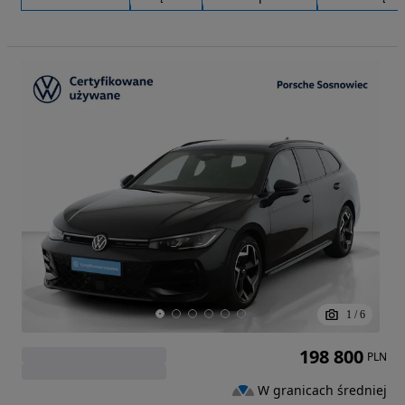
1
/
6
198 800
PLN
W granicach średniej