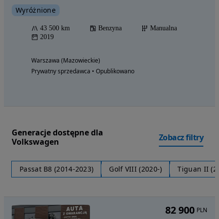
Wyróżnione
43 500 km
Benzyna
Manualna
2019
Warszawa (Mazowieckie)
Prywatny sprzedawca • Opublikowano
Generacje dostępne dla
Zobacz filtry
Volkswagen
Passat B8 (2014-2023)
Golf VIII (2020-)
Tiguan II (
82 900
PLN