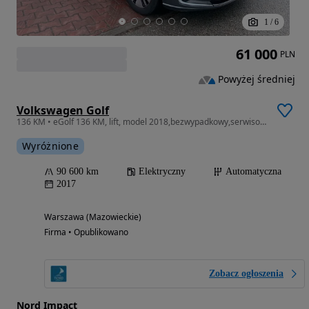
1
/
6
61 000
PLN
Powyżej średniej
Volkswagen Golf
136 KM • eGolf 136 KM, lift, model 2018,bezwypadkowy,serwisowany,faktura VAT
Wyróżnione
90 600 km
Elektryczny
Automatyczna
2017
Warszawa (Mazowieckie)
Firma • Opublikowano
Zobacz ogłoszenia
Nord Impact