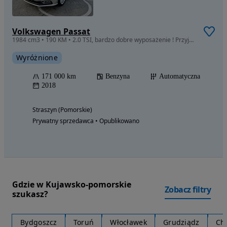
Volkswagen Passat
1984 cm3 • 190 KM • 2.0 TSI, bardzo dobre wyposażenie ! Przyjmę w rozliczeniu auto lub bus
Wyróżnione
171 000 km
Benzyna
Automatyczna
2018
Straszyn (Pomorskie)
Prywatny sprzedawca • Opublikowano
Gdzie w Kujawsko-pomorskie
Zobacz filtry
szukasz?
Bydgoszcz
Toruń
Włocławek
Grudziądz
Ch