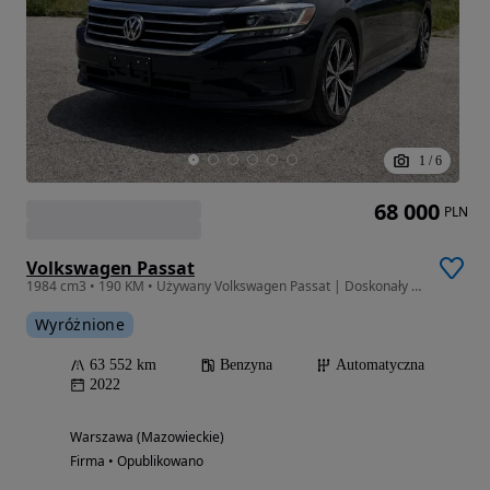
1
/
6
68 000
PLN
Volkswagen Passat
1984 cm3 • 190 KM • Używany Volkswagen Passat | Doskonały stan | Pierwszy właściciel |2022
Wyróżnione
63 552 km
Benzyna
Automatyczna
2022
Warszawa (Mazowieckie)
Firma • Opublikowano