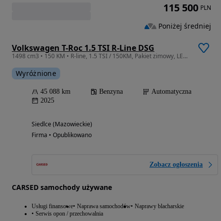
115 500
PLN
Poniżej średniej
Volkswagen T-Roc 1.5 TSI R-Line DSG
1498 cm3 • 150 KM • R-line, 1.5 TSI / 150KM, Pakiet zimowy, LED Plus. IQ Drive, FV 23%
Wyróżnione
45 088 km
Benzyna
Automatyczna
2025
Siedlce (Mazowieckie)
Firma • Opublikowano
Zobacz ogłoszenia
CARSED samochody używane
Usługi finansowe
Naprawa samochodów
Naprawy blacharskie
Serwis opon / przechowalnia