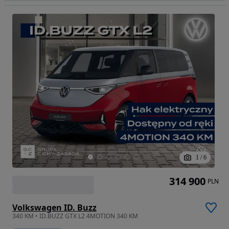
1
/
6
314 900
PLN
Volkswagen ID. Buzz
340 KM • ID.BUZZ GTX L2 4MOTION 340 KM