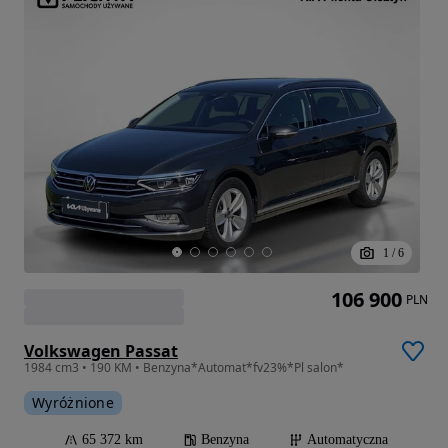
1
/
6
106 900
PLN
Volkswagen Passat
1984 cm3 • 190 KM • Benzyna*Automat*fv23%*Pl salon*
Wyróżnione
65 372 km
Benzyna
Automatyczna