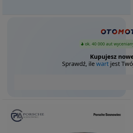
ok. 40 000 aut wycenian
Kupujesz nowe
Sprawdź, ile
wart
jest Twó