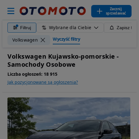
Zacznij
sprzedawać
Wybrane dla Ciebie
Filtruj
Zapisz filt
Wyczyść filtry
Volkswagen
Volkswagen Kujawsko-pomorskie -
Samochody Osobowe
Liczba ogłoszeń:
18 915
Jak pozycjonowane są ogłoszenia?