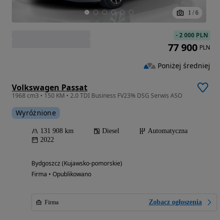
1
/
6
-
2 000 PLN
77 900
PLN
Poniżej średniej
Volkswagen Passat
1968 cm3 • 150 KM • 2.0 TDI Business FV23% DSG Serwis ASO
Wyróżnione
131 908 km
Diesel
Automatyczna
2022
Bydgoszcz (Kujawsko-pomorskie)
Firma • Opublikowano
Zobacz ogłoszenia
Firma