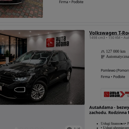
Firma • Podbite
127 000 km
Automatyczn
Pomlewo (Pomors
Firma • Podbite
AutaAdama - bezwy
zachodu. Rodzinna f
Usługi finansowe
P
Usługi ubezpiecze