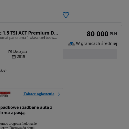
80 000
Volkswagen T-Roc 1.5 TSI ACT Premium DSG
PLN
1498 cm3 • 150 KM • Automat panorama 1 właściciel bezwypadkowy jak nowy bogata opcja acc
W granicach średniej
Benzyna
a
2019
kie)
Zobacz ogłoszenia
padkowe i zadbane auta z
irma z pasją.
omoc drogowa /holowanie
niowe
Dostawa do domu