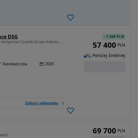
nce DSG
-
1 500 PLN
1498 cm3 • 150 KM • AndroidAuto Carplay Aktywny tempomat Czujniki Grupa Adamowscy
57 400
PLN
Poniżej średniej
Automatyczna
2020
Zobacz ogłoszenia
69 700
PLN
bany/