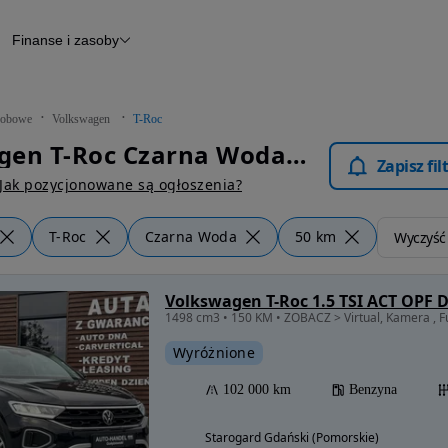
Finanse i zasoby
chody
Finansowanie
Leasing
dy
Narzędzie do wyceny samochodu
tryczne
Raport z inspekcji
obowe
Volkswagen
T-Roc
m
Raport historii pojazdu
Volkswagen T-Roc Czarna Woda - Samochody Osobowe
Otomoto News
Zapisz fi
wane
Jak pozycjonowane są ogłoszenia?
T-Roc
Czarna Woda
50 km
Wyczyść f
Volkswagen T-Roc 1.5 TSI ACT OPF
1498 cm3 • 150 KM • ZOBACZ > Virtual, Kamera , Fu
Wyróżnione
102 000 km
Benzyna
Starogard Gdański (Pomorskie)