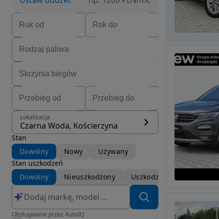
Ustaw budżet
np. 1200 PLN/mc
Lokalizacja
Czarna Woda, Kościerzyna
Stan
Dowolny
Nowy
Używany
Stan uszkodzeń
Dowolny
Nieuszkodzony
Uszkodzony
Obsługiwane przez AutoIQ