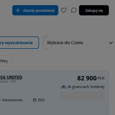
Zacznij sprzedawać
Zaloguj się
ltry wyszukiwania
iltry
82 900
 DSG UNITED
PLN
ll led -TOP!
W granicach średniej
Automatyczna
2022