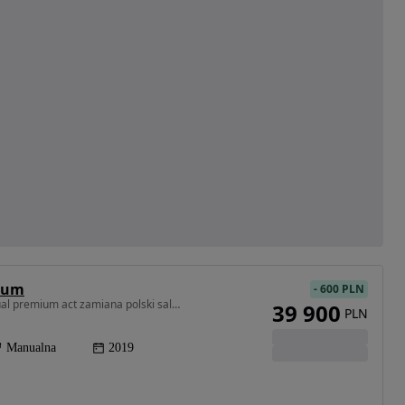
mium
-
600 PLN
1498 cm3 • 150 KM • volkswagen t-roc 1,5 tsi manual premium act zamiana polski salon
39 900
PLN
Manualna
2019