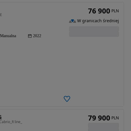
76 900
PLN
FE
W granicach średniej
Manualna
2022
79 900
G
PLN
abrio_R line_