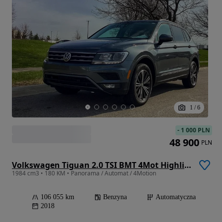
1
/
6
-
1 000 PLN
48 900
PLN
Volkswagen Tiguan 2.0 TSI BMT 4Mot Highline DSG
1984 cm3 • 180 KM • Panorama / Automat / 4Motion
106 055 km
Benzyna
Automatyczna
2018