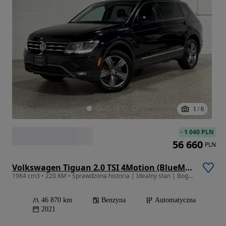
1
/
6
-
1 040 PLN
56 660
PLN
Volkswagen Tiguan 2.0 TSI 4Motion (BlueMotion Technology) DSG Highline
1984 cm3 • 220 KM • Sprawdzona historia | Idealny stan | Bogate wyposażenie
46 870 km
Benzyna
Automatyczna
2021