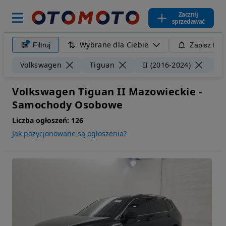
Zacznij
sprzedawać
Wybrane dla Ciebie
Filtruj
Zapisz filt
Volkswagen
Tiguan
II (2016-2024)
M
Volkswagen Tiguan II Mazowieckie -
Samochody Osobowe
Liczba ogłoszeń:
126
Jak pozycjonowane są ogłoszenia?