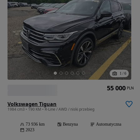
1
/
6
55 000
PLN
Volkswagen Tiguan
1984 cm3 • 190 KM • R-Line / AWD / niski przebieg
73 936 km
Benzyna
Automatyczna
2023