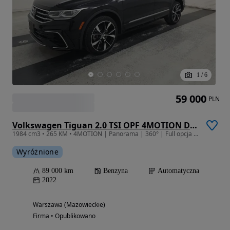
1
/
6
59 000
PLN
Volkswagen Tiguan 2.0 TSI OPF 4MOTION DSG R-Line
1984 cm3 • 265 KM • 4MOTION | Panorama | 360° | Full opcja | ACC | IQ.DRIVE | Gwarancja
Wyróżnione
89 000 km
Benzyna
Automatyczna
2022
Warszawa (Mazowieckie)
Firma • Opublikowano