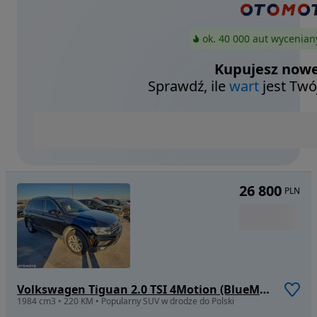
ok. 40 000 aut wycenian
Kupujesz nowe
Sprawdź, ile
wart
jest Twó
26 800
PLN
Volkswagen Tiguan 2.0 TSI 4Motion (BlueMotion Technology) DSG Highline
1984 cm3 • 220 KM • Popularny SUV w drodze do Polski