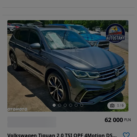
1
/
6
62 000
PLN
Volkswagen Tiguan 2,0 TSI OPF 4Motion DSG R-Line